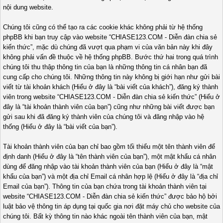
nội dung website.
Chúng tôi cũng có thể tạo ra các cookie khác không phải từ hệ thống
phpBB khi bạn truy cập vào website “CHIASE123.COM - Diễn đàn chia sẻ
kiến thức”, mặc dù chúng đã vượt qua phạm vi của văn bản này khi đây
không phải vấn đề thuộc về hệ thống phpBB. Bước thứ hai trong quá trình
chúng tôi thu thập thông tin của bạn là những thông tin cá nhân bạn đã
cung cấp cho chúng tôi. Những thông tin này không bị giới hạn như gửi bài
viết từ tài khoản khách (Hiểu ở đây là “bài viết của khách”), đăng ký thành
viên trong website “CHIASE123.COM - Diễn đàn chia sẻ kiến thức” (Hiểu ở
đây là “tài khoản thành viên của bạn”) cũng như những bài viết được bạn
gửi sau khi đã đăng ký thành viên của chúng tôi và đăng nhập vào hệ
thống (Hiểu ở đây là “bài viết của bạn”).
Tài khoản thành viên của bạn chỉ bao gồm tối thiểu một tên thành viên để
định danh (Hiểu ở đây là “tên thành viên của bạn”), một mật khẩu cá nhân
dùng để đăng nhập vào tài khoản thành viên của bạn (Hiểu ở đây là “mật
khẩu của bạn”) và một địa chỉ Email cá nhân hợp lệ (Hiểu ở đây là “địa chỉ
Email của bạn”). Thông tin của bạn chứa trong tài khoản thành viên tại
website “CHIASE123.COM - Diễn đàn chia sẻ kiến thức” được bảo hộ bởi
luật bảo vệ thông tin áp dụng tại quốc gia nơi đặt máy chủ cho website của
chúng tôi. Bất kỳ thông tin nào khác ngoài tên thành viên của bạn, mật