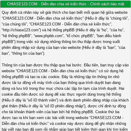
CHIASE123.COM - Diễn đàn chia sẻ kiến thức - Chính sách bảo mật
Quy định cá nhân này sẽ giải thích cho bạn biết mối quan hệ giữa website
“CHIASE123.COM - Diễn đàn chia sẻ kiến thức” (Hiểu ở đây là “chúng tôi”,
“của chúng tôi”, “CHIASE123.COM - Diễn đàn chia sẻ kiến thức”,
“http://chiase123.com”) và hệ thống phpBB (Hiểu ở đây là “họ”, “của họ”,
“hệ thống phpBB”, “www.phpbb.com”, “tổ chức phpBB”, “ban điều hành
phpBB”) trong việc sử dụng những thông tin thu thập được trong suốt
phiên đăng nhập sử dụng của bạn vào website (Hiểu ở đây là “bạn”, “của
bạn”, “thông tin của bạn”).
Thông tin của bạn được thu thập qua hai bước. Đầu tiên, bạn truy cập vào
website “CHIASE123.COM - Diễn đàn chia sẻ kiến thức” có sử dụng hệ
thống phpBB và tạo ra các cookie. Đây là những tập tin thông tin nhỏ
được tải tự động về máy tính của bạn thông qua trình duyệt bạn đang
dùng và lưu trữ trong thư mục chứa các tập tin tạm của trình duyệt. Hai
cookie đầu tiên được sử dụng để xác thực người dùng trong hệ thống
(Hiểu ở đây là “số ID thành viên”) và định danh phiên đăng nhập của khách
ghé thăm (Hiểu ở đây là “số ID phiên đăng nhập”), được chỉ định tự động
cho tài khoản thành viên của bạn bởi hệ thống phpBB. Cookie thứ ba
được tạo ra khi bạn xem các bài viết trong website “CHIASE123.COM -
Diễn đàn chia sẻ kiến thức” và cookie này được dùng để ghi nhận những
bài viết nào bạn đã xem rồi nhằm giúp bạn tiết kiệm thời gian khi tìm kiếm