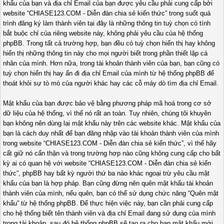
khẩu của bạn và địa chỉ Email của bạn được yêu cầu phải cung cấp bởi
website “CHIASE123.COM - Diễn đàn chia sẻ kiến thức” trong suốt quá
trình đăng ký làm thành viên tại đây là những thông tin tuỳ chọn có tính
bắt buộc chỉ của riêng website này, không phải yêu cầu của hệ thống
phpBB. Trong tất cả trường hợp, bạn đều có tuỳ chọn hiển thị hay không
hiển thị những thông tin này cho mọi người biết trong phần thiết lập cá
nhân của mình. Hơn nữa, trong tài khoản thành viên của bạn, bạn cũng có
tuỳ chọn hiển thị hay ẩn đi địa chỉ Email của mình từ hệ thống phpBB để
thoát khỏi sự tò mò của người khác hay các cỗ máy dò tìm địa chỉ Email.
Mật khẩu của bạn được bảo vệ bằng phương pháp mã hoá trong cơ sở
dữ liệu của hệ thống, vì thế nó rất an toàn. Tuy nhiên, chúng tôi khuyên
bạn không nên dùng lại mật khẩu này trên các website khác. Mật khẩu của
bạn là cách duy nhất để bạn đăng nhập vào tài khoản thành viên của mình
trong website “CHIASE123.COM - Diễn đàn chia sẻ kiến thức”, vì thế hãy
cất giữ nó cẩn thận và trong trường hợp nào cũng không cung cấp cho bất
kỳ ai có quan hệ với website “CHIASE123.COM - Diễn đàn chia sẻ kiến
thức”, phpBB hay bất kỳ người thứ ba nào khác ngoại trừ yêu cầu mật
khẩu của bạn là hợp pháp. Bạn cũng đừng nên quên mật khẩu tài khoản
thành viên của mình, nếu quên, bạn có thể sử dụng chức năng “Quên mật
khẩu” từ hệ thống phpBB. Để thực hiện việc này, bạn cần phải cung cấp
cho hệ thống biết tên thành viên và địa chỉ Email đang sử dụng của mình
trong tài khoản, sau đó hệ thống phpBB sẽ tạo ra cho bạn mật khẩu mới