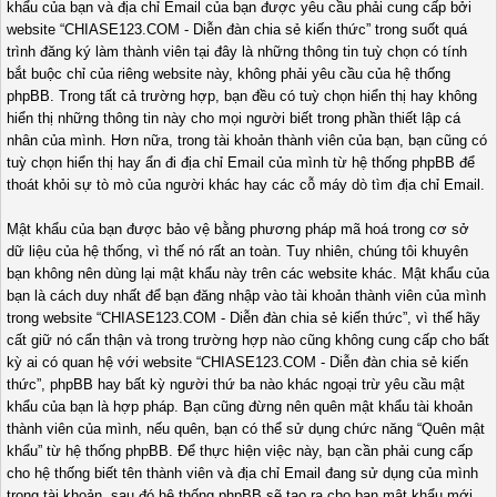
khẩu của bạn và địa chỉ Email của bạn được yêu cầu phải cung cấp bởi
website “CHIASE123.COM - Diễn đàn chia sẻ kiến thức” trong suốt quá
trình đăng ký làm thành viên tại đây là những thông tin tuỳ chọn có tính
bắt buộc chỉ của riêng website này, không phải yêu cầu của hệ thống
phpBB. Trong tất cả trường hợp, bạn đều có tuỳ chọn hiển thị hay không
hiển thị những thông tin này cho mọi người biết trong phần thiết lập cá
nhân của mình. Hơn nữa, trong tài khoản thành viên của bạn, bạn cũng có
tuỳ chọn hiển thị hay ẩn đi địa chỉ Email của mình từ hệ thống phpBB để
thoát khỏi sự tò mò của người khác hay các cỗ máy dò tìm địa chỉ Email.
Mật khẩu của bạn được bảo vệ bằng phương pháp mã hoá trong cơ sở
dữ liệu của hệ thống, vì thế nó rất an toàn. Tuy nhiên, chúng tôi khuyên
bạn không nên dùng lại mật khẩu này trên các website khác. Mật khẩu của
bạn là cách duy nhất để bạn đăng nhập vào tài khoản thành viên của mình
trong website “CHIASE123.COM - Diễn đàn chia sẻ kiến thức”, vì thế hãy
cất giữ nó cẩn thận và trong trường hợp nào cũng không cung cấp cho bất
kỳ ai có quan hệ với website “CHIASE123.COM - Diễn đàn chia sẻ kiến
thức”, phpBB hay bất kỳ người thứ ba nào khác ngoại trừ yêu cầu mật
khẩu của bạn là hợp pháp. Bạn cũng đừng nên quên mật khẩu tài khoản
thành viên của mình, nếu quên, bạn có thể sử dụng chức năng “Quên mật
khẩu” từ hệ thống phpBB. Để thực hiện việc này, bạn cần phải cung cấp
cho hệ thống biết tên thành viên và địa chỉ Email đang sử dụng của mình
trong tài khoản, sau đó hệ thống phpBB sẽ tạo ra cho bạn mật khẩu mới