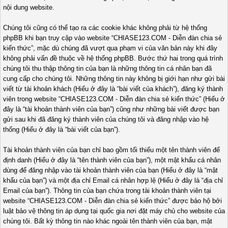
nội dung website.
Chúng tôi cũng có thể tạo ra các cookie khác không phải từ hệ thống
phpBB khi bạn truy cập vào website “CHIASE123.COM - Diễn đàn chia sẻ
kiến thức”, mặc dù chúng đã vượt qua phạm vi của văn bản này khi đây
không phải vấn đề thuộc về hệ thống phpBB. Bước thứ hai trong quá trình
chúng tôi thu thập thông tin của bạn là những thông tin cá nhân bạn đã
cung cấp cho chúng tôi. Những thông tin này không bị giới hạn như gửi bài
viết từ tài khoản khách (Hiểu ở đây là “bài viết của khách”), đăng ký thành
viên trong website “CHIASE123.COM - Diễn đàn chia sẻ kiến thức” (Hiểu ở
đây là “tài khoản thành viên của bạn”) cũng như những bài viết được bạn
gửi sau khi đã đăng ký thành viên của chúng tôi và đăng nhập vào hệ
thống (Hiểu ở đây là “bài viết của bạn”).
Tài khoản thành viên của bạn chỉ bao gồm tối thiểu một tên thành viên để
định danh (Hiểu ở đây là “tên thành viên của bạn”), một mật khẩu cá nhân
dùng để đăng nhập vào tài khoản thành viên của bạn (Hiểu ở đây là “mật
khẩu của bạn”) và một địa chỉ Email cá nhân hợp lệ (Hiểu ở đây là “địa chỉ
Email của bạn”). Thông tin của bạn chứa trong tài khoản thành viên tại
website “CHIASE123.COM - Diễn đàn chia sẻ kiến thức” được bảo hộ bởi
luật bảo vệ thông tin áp dụng tại quốc gia nơi đặt máy chủ cho website của
chúng tôi. Bất kỳ thông tin nào khác ngoài tên thành viên của bạn, mật