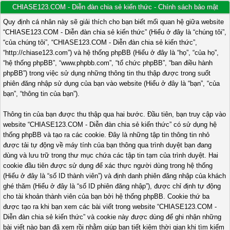
CHIASE123.COM - Diễn đàn chia sẻ kiến thức - Chính sách bảo mật
Quy định cá nhân này sẽ giải thích cho bạn biết mối quan hệ giữa website
“CHIASE123.COM - Diễn đàn chia sẻ kiến thức” (Hiểu ở đây là “chúng tôi”,
“của chúng tôi”, “CHIASE123.COM - Diễn đàn chia sẻ kiến thức”,
“http://chiase123.com”) và hệ thống phpBB (Hiểu ở đây là “họ”, “của họ”,
“hệ thống phpBB”, “www.phpbb.com”, “tổ chức phpBB”, “ban điều hành
phpBB”) trong việc sử dụng những thông tin thu thập được trong suốt
phiên đăng nhập sử dụng của bạn vào website (Hiểu ở đây là “bạn”, “của
bạn”, “thông tin của bạn”).
Thông tin của bạn được thu thập qua hai bước. Đầu tiên, bạn truy cập vào
website “CHIASE123.COM - Diễn đàn chia sẻ kiến thức” có sử dụng hệ
thống phpBB và tạo ra các cookie. Đây là những tập tin thông tin nhỏ
được tải tự động về máy tính của bạn thông qua trình duyệt bạn đang
dùng và lưu trữ trong thư mục chứa các tập tin tạm của trình duyệt. Hai
cookie đầu tiên được sử dụng để xác thực người dùng trong hệ thống
(Hiểu ở đây là “số ID thành viên”) và định danh phiên đăng nhập của khách
ghé thăm (Hiểu ở đây là “số ID phiên đăng nhập”), được chỉ định tự động
cho tài khoản thành viên của bạn bởi hệ thống phpBB. Cookie thứ ba
được tạo ra khi bạn xem các bài viết trong website “CHIASE123.COM -
Diễn đàn chia sẻ kiến thức” và cookie này được dùng để ghi nhận những
bài viết nào bạn đã xem rồi nhằm giúp bạn tiết kiệm thời gian khi tìm kiếm