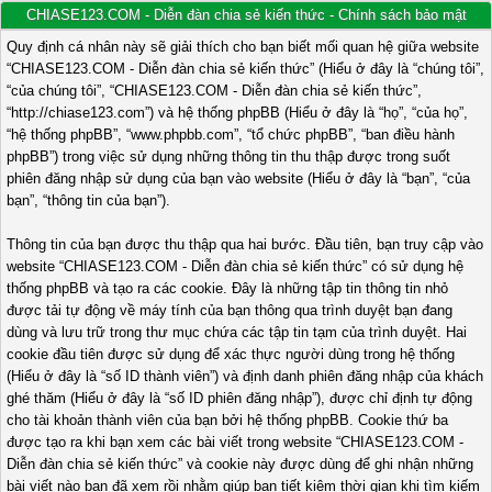
CHIASE123.COM - Diễn đàn chia sẻ kiến thức - Chính sách bảo mật
Quy định cá nhân này sẽ giải thích cho bạn biết mối quan hệ giữa website
“CHIASE123.COM - Diễn đàn chia sẻ kiến thức” (Hiểu ở đây là “chúng tôi”,
“của chúng tôi”, “CHIASE123.COM - Diễn đàn chia sẻ kiến thức”,
“http://chiase123.com”) và hệ thống phpBB (Hiểu ở đây là “họ”, “của họ”,
“hệ thống phpBB”, “www.phpbb.com”, “tổ chức phpBB”, “ban điều hành
phpBB”) trong việc sử dụng những thông tin thu thập được trong suốt
phiên đăng nhập sử dụng của bạn vào website (Hiểu ở đây là “bạn”, “của
bạn”, “thông tin của bạn”).
Thông tin của bạn được thu thập qua hai bước. Đầu tiên, bạn truy cập vào
website “CHIASE123.COM - Diễn đàn chia sẻ kiến thức” có sử dụng hệ
thống phpBB và tạo ra các cookie. Đây là những tập tin thông tin nhỏ
được tải tự động về máy tính của bạn thông qua trình duyệt bạn đang
dùng và lưu trữ trong thư mục chứa các tập tin tạm của trình duyệt. Hai
cookie đầu tiên được sử dụng để xác thực người dùng trong hệ thống
(Hiểu ở đây là “số ID thành viên”) và định danh phiên đăng nhập của khách
ghé thăm (Hiểu ở đây là “số ID phiên đăng nhập”), được chỉ định tự động
cho tài khoản thành viên của bạn bởi hệ thống phpBB. Cookie thứ ba
được tạo ra khi bạn xem các bài viết trong website “CHIASE123.COM -
Diễn đàn chia sẻ kiến thức” và cookie này được dùng để ghi nhận những
bài viết nào bạn đã xem rồi nhằm giúp bạn tiết kiệm thời gian khi tìm kiếm