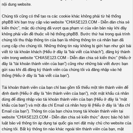
nội dung website.
Chúng tôi cũng có thể tạo ra các cookie khác không phải từ hệ thống
phpBB khi bạn truy cập vào website “CHIASE123.COM - Diễn đàn chia sẻ
kiến thức”, mặc dù chúng đã vượt qua phạm vi của văn bản này khi đây
không phải vấn đề thuộc về hệ thống phpBB. Bước thứ hai trong quá trình
chúng tôi thu thập thông tin của bạn là những thông tin cá nhân bạn đã
cung cấp cho chúng tôi. Những thông tin này không bị giới hạn như gửi bài
viết từ tài khoản khách (Hiểu ở đây là “bài viết của khách”), đăng ký thành
viên trong website “CHIASE123.COM - Diễn đàn chia sẻ kiến thức” (Hiểu ở
đây là “tài khoản thành viên của bạn”) cũng như những bài viết được bạn
gửi sau khi đã đăng ký thành viên của chúng tôi và đăng nhập vào hệ
thống (Hiểu ở đây là “bài viết của bạn”).
Tài khoản thành viên của bạn chỉ bao gồm tối thiểu một tên thành viên để
định danh (Hiểu ở đây là “tên thành viên của bạn”), một mật khẩu cá nhân
dùng để đăng nhập vào tài khoản thành viên của bạn (Hiểu ở đây là “mật
khẩu của bạn”) và một địa chỉ Email cá nhân hợp lệ (Hiểu ở đây là “địa chỉ
Email của bạn”). Thông tin của bạn chứa trong tài khoản thành viên tại
website “CHIASE123.COM - Diễn đàn chia sẻ kiến thức” được bảo hộ bởi
luật bảo vệ thông tin áp dụng tại quốc gia nơi đặt máy chủ cho website của
chúng tôi. Bất kỳ thông tin nào khác ngoài tên thành viên của bạn, mật