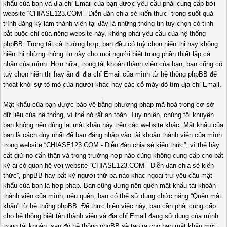
khẩu của bạn và địa chỉ Email của bạn được yêu cầu phải cung cấp bởi
website “CHIASE123.COM - Diễn đàn chia sẻ kiến thức” trong suốt quá
trình đăng ký làm thành viên tại đây là những thông tin tuỳ chọn có tính
bắt buộc chỉ của riêng website này, không phải yêu cầu của hệ thống
phpBB. Trong tất cả trường hợp, bạn đều có tuỳ chọn hiển thị hay không
hiển thị những thông tin này cho mọi người biết trong phần thiết lập cá
nhân của mình. Hơn nữa, trong tài khoản thành viên của bạn, bạn cũng có
tuỳ chọn hiển thị hay ẩn đi địa chỉ Email của mình từ hệ thống phpBB để
thoát khỏi sự tò mò của người khác hay các cỗ máy dò tìm địa chỉ Email.
Mật khẩu của bạn được bảo vệ bằng phương pháp mã hoá trong cơ sở
dữ liệu của hệ thống, vì thế nó rất an toàn. Tuy nhiên, chúng tôi khuyên
bạn không nên dùng lại mật khẩu này trên các website khác. Mật khẩu của
bạn là cách duy nhất để bạn đăng nhập vào tài khoản thành viên của mình
trong website “CHIASE123.COM - Diễn đàn chia sẻ kiến thức”, vì thế hãy
cất giữ nó cẩn thận và trong trường hợp nào cũng không cung cấp cho bất
kỳ ai có quan hệ với website “CHIASE123.COM - Diễn đàn chia sẻ kiến
thức”, phpBB hay bất kỳ người thứ ba nào khác ngoại trừ yêu cầu mật
khẩu của bạn là hợp pháp. Bạn cũng đừng nên quên mật khẩu tài khoản
thành viên của mình, nếu quên, bạn có thể sử dụng chức năng “Quên mật
khẩu” từ hệ thống phpBB. Để thực hiện việc này, bạn cần phải cung cấp
cho hệ thống biết tên thành viên và địa chỉ Email đang sử dụng của mình
trong tài khoản, sau đó hệ thống phpBB sẽ tạo ra cho bạn mật khẩu mới