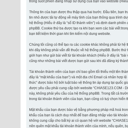
trong suốt phiên đăng nhập sử dụng của bạn vào website (Hiểu ở 
Thông tin của bạn được thu thập qua hai bước. Đầu tiên, bạn t
tin nhỏ được tải tự động về máy tính của bạn thông qua trình d
hệ thống (Hiểu ở đây là “số ID thành viên”) và định danh phiên
phpBB. Cookie thứ ba được tạo ra khi bạn xem các bài viết tr
bạn tiết kiệm thời gian khi tìm kiếm nội dung website.
Chúng tôi cũng có thể tạo ra các cookie khác không phải từ h
khi đây không phải vấn đề thuộc về hệ thống phpBB. Bước thứ ha
giới hạn như gửi bài viết từ tài khoản khách (Hiểu ở đây là “bà
cũng như những bài viết được bạn gửi sau khi đã đăng ký thành 
Tài khoản thành viên của bạn chỉ bao gồm tối thiểu một tên thà
đây là “mật khẩu của bạn”) và một địa chỉ Email cá nhân hợp lệ
thức” được bảo hộ bởi luật bảo vệ thông tin áp dụng tại quốc gi
được yêu cầu phải cung cấp bởi website “CHIASE123.COM - Diễn đ
này, không phải yêu cầu của hệ thống phpBB. Trong tất cả trườn
trong tài khoản thành viên của bạn, bạn cũng có tuỳ chọn hiển t
Mật khẩu của bạn được bảo vệ bằng phương pháp mã hoá trong cơ
khẩu của bạn là cách duy nhất để bạn đăng nhập vào tài khoản 
không cung cấp cho bất kỳ ai có quan hệ với website “CHIASE1
nên quên mật khẩu tài khoản thành viên của mình, nếu quên, bạ