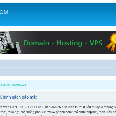
COM
c
4:05:09 - 07/08/2026
 Chính sách bảo mật
iữa website “CHIASE123.COM - Diễn đàn chia sẻ kiến thức” (Hiểu ở đây là “chúng t
à “họ”, “của họ”, “hệ thống phpBB”, “www.phpbb.com”, “tổ chức phpBB”, “ban điều 