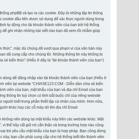
hống phpBB và tạo ra các cookie. Đây là những tập tin thông
Hai cookie đầu tiên được sử dụng để xác thực người dùng trong
định tự động cho tài khoản thành viên của bạn bởi hệ thống
g để ghi nhận những bài viết nào bạn đã xem rồi nhằm giúp
ến thức”, mặc dù chúng đã vượt qua phạm vi của văn bản này
 bạn đã cung cấp cho chúng tôi. Những thông tin này không bị
a sẻ kiến thức” (Hiểu ở đây là “tài khoản thành viên của bạn”)
hân dùng để đăng nhập vào tài khoản thành viên của bạn (Hiểu ở
thành viên tại website “CHIASE123.COM - Diễn đàn chia sẻ kiến
thành viên của bạn, mật khẩu của bạn và địa chỉ Email của bạn
g thông tin tuỳ chọn có tính bắt buộc chỉ của riêng website
i người biết trong phần thiết lập cá nhân của mình. Hơn nữa,
người khác hay các cỗ máy dò tìm địa chỉ Email.
n không nên dùng lại mật khẩu này trên các website khác. Mật
 vì thế hãy cất giữ nó cẩn thận và trong trường hợp nào cũng
goại trừ yêu cầu mật khẩu của bạn là hợp pháp. Bạn cũng đừng
 này, bạn cần phải cung cấp cho hệ thống biết tên thành viên