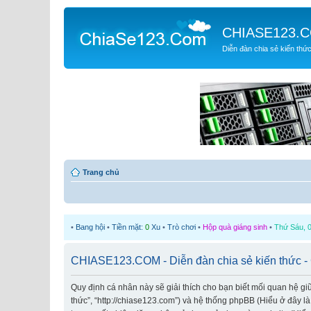
CHIASE123.
Diễn đàn chia sẻ kiến thứ
Trang chủ
•
Bang hội
•
Tiền mặt:
0
Xu
•
Trò chơi
•
Hộp quà giáng sinh
•
Thứ Sáu, 0
CHIASE123.COM - Diễn đàn chia sẻ kiến thức -
Quy định cá nhân này sẽ giải thích cho bạn biết mối quan hệ g
thức”, “http://chiase123.com”) và hệ thống phpBB (Hiểu ở đây l