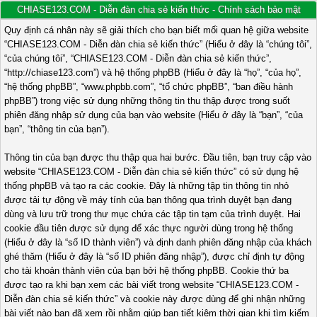
CHIASE123.COM - Diễn đàn chia sẻ kiến thức - Chính sách bảo mật
Quy định cá nhân này sẽ giải thích cho bạn biết mối quan hệ giữa website
“CHIASE123.COM - Diễn đàn chia sẻ kiến thức” (Hiểu ở đây là “chúng tôi”,
“của chúng tôi”, “CHIASE123.COM - Diễn đàn chia sẻ kiến thức”,
“http://chiase123.com”) và hệ thống phpBB (Hiểu ở đây là “họ”, “của họ”,
“hệ thống phpBB”, “www.phpbb.com”, “tổ chức phpBB”, “ban điều hành
phpBB”) trong việc sử dụng những thông tin thu thập được trong suốt
phiên đăng nhập sử dụng của bạn vào website (Hiểu ở đây là “bạn”, “của
bạn”, “thông tin của bạn”).
Thông tin của bạn được thu thập qua hai bước. Đầu tiên, bạn truy cập vào
website “CHIASE123.COM - Diễn đàn chia sẻ kiến thức” có sử dụng hệ
thống phpBB và tạo ra các cookie. Đây là những tập tin thông tin nhỏ
được tải tự động về máy tính của bạn thông qua trình duyệt bạn đang
dùng và lưu trữ trong thư mục chứa các tập tin tạm của trình duyệt. Hai
cookie đầu tiên được sử dụng để xác thực người dùng trong hệ thống
(Hiểu ở đây là “số ID thành viên”) và định danh phiên đăng nhập của khách
ghé thăm (Hiểu ở đây là “số ID phiên đăng nhập”), được chỉ định tự động
cho tài khoản thành viên của bạn bởi hệ thống phpBB. Cookie thứ ba
được tạo ra khi bạn xem các bài viết trong website “CHIASE123.COM -
Diễn đàn chia sẻ kiến thức” và cookie này được dùng để ghi nhận những
bài viết nào bạn đã xem rồi nhằm giúp bạn tiết kiệm thời gian khi tìm kiếm