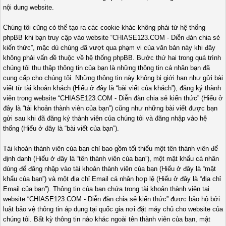
nội dung website.
Chúng tôi cũng có thể tạo ra các cookie khác không phải từ hệ thống
phpBB khi bạn truy cập vào website “CHIASE123.COM - Diễn đàn chia sẻ
kiến thức”, mặc dù chúng đã vượt qua phạm vi của văn bản này khi đây
không phải vấn đề thuộc về hệ thống phpBB. Bước thứ hai trong quá trình
chúng tôi thu thập thông tin của bạn là những thông tin cá nhân bạn đã
cung cấp cho chúng tôi. Những thông tin này không bị giới hạn như gửi bài
viết từ tài khoản khách (Hiểu ở đây là “bài viết của khách”), đăng ký thành
viên trong website “CHIASE123.COM - Diễn đàn chia sẻ kiến thức” (Hiểu ở
đây là “tài khoản thành viên của bạn”) cũng như những bài viết được bạn
gửi sau khi đã đăng ký thành viên của chúng tôi và đăng nhập vào hệ
thống (Hiểu ở đây là “bài viết của bạn”).
Tài khoản thành viên của bạn chỉ bao gồm tối thiểu một tên thành viên để
định danh (Hiểu ở đây là “tên thành viên của bạn”), một mật khẩu cá nhân
dùng để đăng nhập vào tài khoản thành viên của bạn (Hiểu ở đây là “mật
khẩu của bạn”) và một địa chỉ Email cá nhân hợp lệ (Hiểu ở đây là “địa chỉ
Email của bạn”). Thông tin của bạn chứa trong tài khoản thành viên tại
website “CHIASE123.COM - Diễn đàn chia sẻ kiến thức” được bảo hộ bởi
luật bảo vệ thông tin áp dụng tại quốc gia nơi đặt máy chủ cho website của
chúng tôi. Bất kỳ thông tin nào khác ngoài tên thành viên của bạn, mật