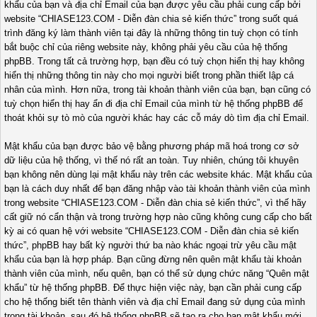
khẩu của bạn và địa chỉ Email của bạn được yêu cầu phải cung cấp bởi
website “CHIASE123.COM - Diễn đàn chia sẻ kiến thức” trong suốt quá
trình đăng ký làm thành viên tại đây là những thông tin tuỳ chọn có tính
bắt buộc chỉ của riêng website này, không phải yêu cầu của hệ thống
phpBB. Trong tất cả trường hợp, bạn đều có tuỳ chọn hiển thị hay không
hiển thị những thông tin này cho mọi người biết trong phần thiết lập cá
nhân của mình. Hơn nữa, trong tài khoản thành viên của bạn, bạn cũng có
tuỳ chọn hiển thị hay ẩn đi địa chỉ Email của mình từ hệ thống phpBB để
thoát khỏi sự tò mò của người khác hay các cỗ máy dò tìm địa chỉ Email.
Mật khẩu của bạn được bảo vệ bằng phương pháp mã hoá trong cơ sở
dữ liệu của hệ thống, vì thế nó rất an toàn. Tuy nhiên, chúng tôi khuyên
bạn không nên dùng lại mật khẩu này trên các website khác. Mật khẩu của
bạn là cách duy nhất để bạn đăng nhập vào tài khoản thành viên của mình
trong website “CHIASE123.COM - Diễn đàn chia sẻ kiến thức”, vì thế hãy
cất giữ nó cẩn thận và trong trường hợp nào cũng không cung cấp cho bất
kỳ ai có quan hệ với website “CHIASE123.COM - Diễn đàn chia sẻ kiến
thức”, phpBB hay bất kỳ người thứ ba nào khác ngoại trừ yêu cầu mật
khẩu của bạn là hợp pháp. Bạn cũng đừng nên quên mật khẩu tài khoản
thành viên của mình, nếu quên, bạn có thể sử dụng chức năng “Quên mật
khẩu” từ hệ thống phpBB. Để thực hiện việc này, bạn cần phải cung cấp
cho hệ thống biết tên thành viên và địa chỉ Email đang sử dụng của mình
trong tài khoản, sau đó hệ thống phpBB sẽ tạo ra cho bạn mật khẩu mới