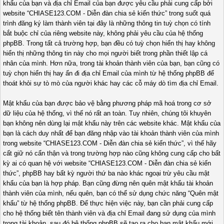
khẩu của bạn và địa chỉ Email của bạn được yêu cầu phải cung cấp bởi
website “CHIASE123.COM - Diễn đàn chia sẻ kiến thức” trong suốt quá
trình đăng ký làm thành viên tại đây là những thông tin tuỳ chọn có tính
bắt buộc chỉ của riêng website này, không phải yêu cầu của hệ thống
phpBB. Trong tất cả trường hợp, bạn đều có tuỳ chọn hiển thị hay không
hiển thị những thông tin này cho mọi người biết trong phần thiết lập cá
nhân của mình. Hơn nữa, trong tài khoản thành viên của bạn, bạn cũng có
tuỳ chọn hiển thị hay ẩn đi địa chỉ Email của mình từ hệ thống phpBB để
thoát khỏi sự tò mò của người khác hay các cỗ máy dò tìm địa chỉ Email.
Mật khẩu của bạn được bảo vệ bằng phương pháp mã hoá trong cơ sở
dữ liệu của hệ thống, vì thế nó rất an toàn. Tuy nhiên, chúng tôi khuyên
bạn không nên dùng lại mật khẩu này trên các website khác. Mật khẩu của
bạn là cách duy nhất để bạn đăng nhập vào tài khoản thành viên của mình
trong website “CHIASE123.COM - Diễn đàn chia sẻ kiến thức”, vì thế hãy
cất giữ nó cẩn thận và trong trường hợp nào cũng không cung cấp cho bất
kỳ ai có quan hệ với website “CHIASE123.COM - Diễn đàn chia sẻ kiến
thức”, phpBB hay bất kỳ người thứ ba nào khác ngoại trừ yêu cầu mật
khẩu của bạn là hợp pháp. Bạn cũng đừng nên quên mật khẩu tài khoản
thành viên của mình, nếu quên, bạn có thể sử dụng chức năng “Quên mật
khẩu” từ hệ thống phpBB. Để thực hiện việc này, bạn cần phải cung cấp
cho hệ thống biết tên thành viên và địa chỉ Email đang sử dụng của mình
trong tài khoản, sau đó hệ thống phpBB sẽ tạo ra cho bạn mật khẩu mới