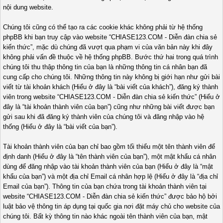
nội dung website.
Chúng tôi cũng có thể tạo ra các cookie khác không phải từ hệ thống
phpBB khi bạn truy cập vào website “CHIASE123.COM - Diễn đàn chia sẻ
kiến thức”, mặc dù chúng đã vượt qua phạm vi của văn bản này khi đây
không phải vấn đề thuộc về hệ thống phpBB. Bước thứ hai trong quá trình
chúng tôi thu thập thông tin của bạn là những thông tin cá nhân bạn đã
cung cấp cho chúng tôi. Những thông tin này không bị giới hạn như gửi bài
viết từ tài khoản khách (Hiểu ở đây là “bài viết của khách”), đăng ký thành
viên trong website “CHIASE123.COM - Diễn đàn chia sẻ kiến thức” (Hiểu ở
đây là “tài khoản thành viên của bạn”) cũng như những bài viết được bạn
gửi sau khi đã đăng ký thành viên của chúng tôi và đăng nhập vào hệ
thống (Hiểu ở đây là “bài viết của bạn”).
Tài khoản thành viên của bạn chỉ bao gồm tối thiểu một tên thành viên để
định danh (Hiểu ở đây là “tên thành viên của bạn”), một mật khẩu cá nhân
dùng để đăng nhập vào tài khoản thành viên của bạn (Hiểu ở đây là “mật
khẩu của bạn”) và một địa chỉ Email cá nhân hợp lệ (Hiểu ở đây là “địa chỉ
Email của bạn”). Thông tin của bạn chứa trong tài khoản thành viên tại
website “CHIASE123.COM - Diễn đàn chia sẻ kiến thức” được bảo hộ bởi
luật bảo vệ thông tin áp dụng tại quốc gia nơi đặt máy chủ cho website của
chúng tôi. Bất kỳ thông tin nào khác ngoài tên thành viên của bạn, mật