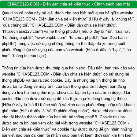
CHIASE123.COM - Diễn đàn chia sẻ kiến thức - Chính sách bảo mật
Quy định cá nhân này sẽ giải thích cho bạn biết mối quan hệ giữa website
“CHIASE123.COM - Diễn đàn chia sẻ kiến thức” (Hiểu ở đây là “chúng tôi”,
“của chúng tôi”, “CHIASE123.COM - Diễn đàn chia sẻ kiến thức”,
“http://chiase123.com”) và hệ thống phpBB (Hiểu ở đây là “họ”, “của họ”,
“hệ thống phpBB”, “www.phpbb.com”, “tổ chức phpBB”, “ban điều hành
phpBB”) trong việc sử dụng những thông tin thu thập được trong suốt
phiên đăng nhập sử dụng của bạn vào website (Hiểu ở đây là “bạn”, “của
bạn”, “thông tin của bạn”).
Thông tin của bạn được thu thập qua hai bước. Đầu tiên, bạn truy cập vào
website “CHIASE123.COM - Diễn đàn chia sẻ kiến thức” có sử dụng hệ
thống phpBB và tạo ra các cookie. Đây là những tập tin thông tin nhỏ
được tải tự động về máy tính của bạn thông qua trình duyệt bạn đang
dùng và lưu trữ trong thư mục chứa các tập tin tạm của trình duyệt. Hai
cookie đầu tiên được sử dụng để xác thực người dùng trong hệ thống
(Hiểu ở đây là “số ID thành viên”) và định danh phiên đăng nhập của khách
ghé thăm (Hiểu ở đây là “số ID phiên đăng nhập”), được chỉ định tự động
cho tài khoản thành viên của bạn bởi hệ thống phpBB. Cookie thứ ba
được tạo ra khi bạn xem các bài viết trong website “CHIASE123.COM -
Diễn đàn chia sẻ kiến thức” và cookie này được dùng để ghi nhận những
bài viết nào bạn đã xem rồi nhằm giúp bạn tiết kiệm thời gian khi tìm kiếm