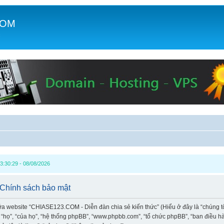
COM
c
3:30:29 - 08/08/2026
 Chính sách bảo mật
iữa website “CHIASE123.COM - Diễn đàn chia sẻ kiến thức” (Hiểu ở đây là “chúng t
à “họ”, “của họ”, “hệ thống phpBB”, “www.phpbb.com”, “tổ chức phpBB”, “ban điều 