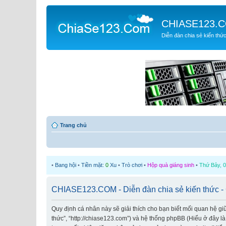
CHIASE123.
Diễn đàn chia sẻ kiến thứ
Trang chủ
•
Bang hội
•
Tiền mặt:
0
Xu
•
Trò chơi
•
Hộp quà giáng sinh
•
Thứ Bảy, 0
CHIASE123.COM - Diễn đàn chia sẻ kiến thức -
Quy định cá nhân này sẽ giải thích cho bạn biết mối quan hệ g
thức”, “http://chiase123.com”) và hệ thống phpBB (Hiểu ở đây l