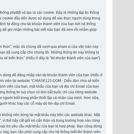
hống phpBB và tạo ra các cookie. Đây là những tập tin thông
Hai cookie đầu tiên được sử dụng để xác thực người dùng trong
định tự động cho tài khoản thành viên của bạn bởi hệ thống
g để ghi nhận những bài viết nào bạn đã xem rồi nhằm giúp
ến thức”, mặc dù chúng đã vượt qua phạm vi của văn bản này
 bạn đã cung cấp cho chúng tôi. Những thông tin này không bị
a sẻ kiến thức” (Hiểu ở đây là “tài khoản thành viên của bạn”)
hân dùng để đăng nhập vào tài khoản thành viên của bạn (Hiểu ở
thành viên tại website “CHIASE123.COM - Diễn đàn chia sẻ kiến
thành viên của bạn, mật khẩu của bạn và địa chỉ Email của bạn
g thông tin tuỳ chọn có tính bắt buộc chỉ của riêng website
i người biết trong phần thiết lập cá nhân của mình. Hơn nữa,
người khác hay các cỗ máy dò tìm địa chỉ Email.
n không nên dùng lại mật khẩu này trên các website khác. Mật
 vì thế hãy cất giữ nó cẩn thận và trong trường hợp nào cũng
goại trừ yêu cầu mật khẩu của bạn là hợp pháp. Bạn cũng đừng
 này, bạn cần phải cung cấp cho hệ thống biết tên thành viên