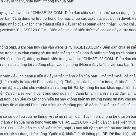
đây là “bạn”, “của bạn”, “thông tin của bạn”).
ruy cập vào website “CHIASE123.COM - Diễn đàn chia sẻ kiến thức” có sử dụng hệ t
uyệt bạn đang dùng và lưu trữ trong thư mục chứa các tập tin tạm của trình duyệt. 
 đăng nhập của khách ghé thăm (Hiểu ở đây là “số ID phiên đăng nhập”), được chỉ 
ong website “CHIASE123.COM - Diễn đàn chia sẻ kiến thức” và cookie này được dùn
ệ thống phpBB khi bạn truy cập vào website “CHIASE123.COM - Diễn đàn chia sẻ ki
i trong quá trình chúng tôi thu thập thông tin của bạn là những thông tin cá nhân
i viết của khách”), đăng ký thành viên trong website “CHIASE123.COM - Diễn đàn chi
viên của chúng tôi và đăng nhập vào hệ thống (Hiểu ở đây là “bài viết của bạn”).
nh viên để định danh (Hiểu ở đây là “tên thành viên của bạn”), một mật khẩu cá n
 (Hiểu ở đây là “địa chỉ Email của bạn”). Thông tin của bạn chứa trong tài khoản 
a nơi đặt máy chủ cho website của chúng tôi. Bất kỳ thông tin nào khác ngoài tên 
àn chia sẻ kiến thức” trong suốt quá trình đăng ký làm thành viên tại đây là nhữn
g hợp, bạn đều có tuỳ chọn hiển thị hay không hiển thị những thông tin này cho mọ
hị hay ẩn đi địa chỉ Email của mình từ hệ thống phpBB để thoát khỏi sự tò mò của 
 sở dữ liệu của hệ thống, vì thế nó rất an toàn. Tuy nhiên, chúng tôi khuyên bạ
thành viên của mình trong website “CHIASE123.COM - Diễn đàn chia sẻ kiến thức”,
23.COM - Diễn đàn chia sẻ kiến thức”, phpBB hay bất kỳ người thứ ba nào khác n
n có thể sử dụng chức năng “Quên mật khẩu” từ hệ thống phpBB. Để thực hiện việc