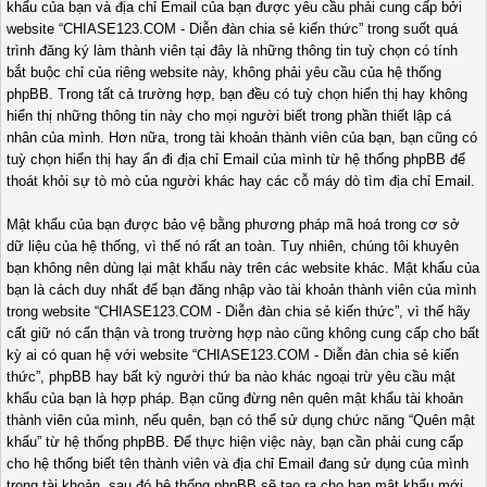
khẩu của bạn và địa chỉ Email của bạn được yêu cầu phải cung cấp bởi
website “CHIASE123.COM - Diễn đàn chia sẻ kiến thức” trong suốt quá
trình đăng ký làm thành viên tại đây là những thông tin tuỳ chọn có tính
bắt buộc chỉ của riêng website này, không phải yêu cầu của hệ thống
phpBB. Trong tất cả trường hợp, bạn đều có tuỳ chọn hiển thị hay không
hiển thị những thông tin này cho mọi người biết trong phần thiết lập cá
nhân của mình. Hơn nữa, trong tài khoản thành viên của bạn, bạn cũng có
tuỳ chọn hiển thị hay ẩn đi địa chỉ Email của mình từ hệ thống phpBB để
thoát khỏi sự tò mò của người khác hay các cỗ máy dò tìm địa chỉ Email.
Mật khẩu của bạn được bảo vệ bằng phương pháp mã hoá trong cơ sở
dữ liệu của hệ thống, vì thế nó rất an toàn. Tuy nhiên, chúng tôi khuyên
bạn không nên dùng lại mật khẩu này trên các website khác. Mật khẩu của
bạn là cách duy nhất để bạn đăng nhập vào tài khoản thành viên của mình
trong website “CHIASE123.COM - Diễn đàn chia sẻ kiến thức”, vì thế hãy
cất giữ nó cẩn thận và trong trường hợp nào cũng không cung cấp cho bất
kỳ ai có quan hệ với website “CHIASE123.COM - Diễn đàn chia sẻ kiến
thức”, phpBB hay bất kỳ người thứ ba nào khác ngoại trừ yêu cầu mật
khẩu của bạn là hợp pháp. Bạn cũng đừng nên quên mật khẩu tài khoản
thành viên của mình, nếu quên, bạn có thể sử dụng chức năng “Quên mật
khẩu” từ hệ thống phpBB. Để thực hiện việc này, bạn cần phải cung cấp
cho hệ thống biết tên thành viên và địa chỉ Email đang sử dụng của mình
trong tài khoản, sau đó hệ thống phpBB sẽ tạo ra cho bạn mật khẩu mới