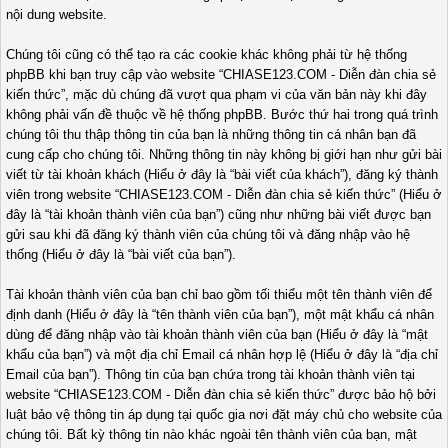
nội dung website.
Chúng tôi cũng có thể tạo ra các cookie khác không phải từ hệ thống
phpBB khi bạn truy cập vào website “CHIASE123.COM - Diễn đàn chia sẻ
kiến thức”, mặc dù chúng đã vượt qua phạm vi của văn bản này khi đây
không phải vấn đề thuộc về hệ thống phpBB. Bước thứ hai trong quá trình
chúng tôi thu thập thông tin của bạn là những thông tin cá nhân bạn đã
cung cấp cho chúng tôi. Những thông tin này không bị giới hạn như gửi bài
viết từ tài khoản khách (Hiểu ở đây là “bài viết của khách”), đăng ký thành
viên trong website “CHIASE123.COM - Diễn đàn chia sẻ kiến thức” (Hiểu ở
đây là “tài khoản thành viên của bạn”) cũng như những bài viết được bạn
gửi sau khi đã đăng ký thành viên của chúng tôi và đăng nhập vào hệ
thống (Hiểu ở đây là “bài viết của bạn”).
Tài khoản thành viên của bạn chỉ bao gồm tối thiểu một tên thành viên để
định danh (Hiểu ở đây là “tên thành viên của bạn”), một mật khẩu cá nhân
dùng để đăng nhập vào tài khoản thành viên của bạn (Hiểu ở đây là “mật
khẩu của bạn”) và một địa chỉ Email cá nhân hợp lệ (Hiểu ở đây là “địa chỉ
Email của bạn”). Thông tin của bạn chứa trong tài khoản thành viên tại
website “CHIASE123.COM - Diễn đàn chia sẻ kiến thức” được bảo hộ bởi
luật bảo vệ thông tin áp dụng tại quốc gia nơi đặt máy chủ cho website của
chúng tôi. Bất kỳ thông tin nào khác ngoài tên thành viên của bạn, mật