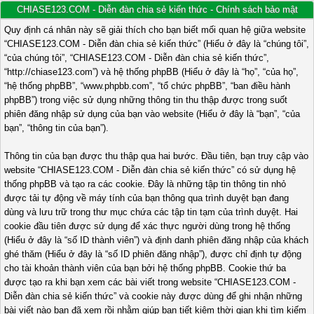
CHIASE123.COM - Diễn đàn chia sẻ kiến thức - Chính sách bảo mật
Quy định cá nhân này sẽ giải thích cho bạn biết mối quan hệ giữa website
“CHIASE123.COM - Diễn đàn chia sẻ kiến thức” (Hiểu ở đây là “chúng tôi”,
“của chúng tôi”, “CHIASE123.COM - Diễn đàn chia sẻ kiến thức”,
“http://chiase123.com”) và hệ thống phpBB (Hiểu ở đây là “họ”, “của họ”,
“hệ thống phpBB”, “www.phpbb.com”, “tổ chức phpBB”, “ban điều hành
phpBB”) trong việc sử dụng những thông tin thu thập được trong suốt
phiên đăng nhập sử dụng của bạn vào website (Hiểu ở đây là “bạn”, “của
bạn”, “thông tin của bạn”).
Thông tin của bạn được thu thập qua hai bước. Đầu tiên, bạn truy cập vào
website “CHIASE123.COM - Diễn đàn chia sẻ kiến thức” có sử dụng hệ
thống phpBB và tạo ra các cookie. Đây là những tập tin thông tin nhỏ
được tải tự động về máy tính của bạn thông qua trình duyệt bạn đang
dùng và lưu trữ trong thư mục chứa các tập tin tạm của trình duyệt. Hai
cookie đầu tiên được sử dụng để xác thực người dùng trong hệ thống
(Hiểu ở đây là “số ID thành viên”) và định danh phiên đăng nhập của khách
ghé thăm (Hiểu ở đây là “số ID phiên đăng nhập”), được chỉ định tự động
cho tài khoản thành viên của bạn bởi hệ thống phpBB. Cookie thứ ba
được tạo ra khi bạn xem các bài viết trong website “CHIASE123.COM -
Diễn đàn chia sẻ kiến thức” và cookie này được dùng để ghi nhận những
bài viết nào bạn đã xem rồi nhằm giúp bạn tiết kiệm thời gian khi tìm kiếm