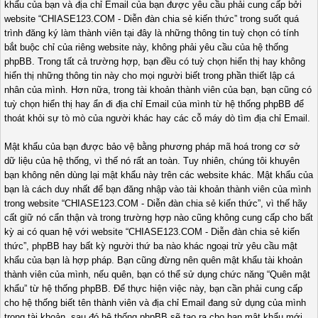
khẩu của bạn và địa chỉ Email của bạn được yêu cầu phải cung cấp bởi
website “CHIASE123.COM - Diễn đàn chia sẻ kiến thức” trong suốt quá
trình đăng ký làm thành viên tại đây là những thông tin tuỳ chọn có tính
bắt buộc chỉ của riêng website này, không phải yêu cầu của hệ thống
phpBB. Trong tất cả trường hợp, bạn đều có tuỳ chọn hiển thị hay không
hiển thị những thông tin này cho mọi người biết trong phần thiết lập cá
nhân của mình. Hơn nữa, trong tài khoản thành viên của bạn, bạn cũng có
tuỳ chọn hiển thị hay ẩn đi địa chỉ Email của mình từ hệ thống phpBB để
thoát khỏi sự tò mò của người khác hay các cỗ máy dò tìm địa chỉ Email.
Mật khẩu của bạn được bảo vệ bằng phương pháp mã hoá trong cơ sở
dữ liệu của hệ thống, vì thế nó rất an toàn. Tuy nhiên, chúng tôi khuyên
bạn không nên dùng lại mật khẩu này trên các website khác. Mật khẩu của
bạn là cách duy nhất để bạn đăng nhập vào tài khoản thành viên của mình
trong website “CHIASE123.COM - Diễn đàn chia sẻ kiến thức”, vì thế hãy
cất giữ nó cẩn thận và trong trường hợp nào cũng không cung cấp cho bất
kỳ ai có quan hệ với website “CHIASE123.COM - Diễn đàn chia sẻ kiến
thức”, phpBB hay bất kỳ người thứ ba nào khác ngoại trừ yêu cầu mật
khẩu của bạn là hợp pháp. Bạn cũng đừng nên quên mật khẩu tài khoản
thành viên của mình, nếu quên, bạn có thể sử dụng chức năng “Quên mật
khẩu” từ hệ thống phpBB. Để thực hiện việc này, bạn cần phải cung cấp
cho hệ thống biết tên thành viên và địa chỉ Email đang sử dụng của mình
trong tài khoản, sau đó hệ thống phpBB sẽ tạo ra cho bạn mật khẩu mới