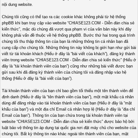
nội dung website.
Chúng tôi cũng có thể tạo ra các cookie khác không phải từ hệ thống
phpBB khi bạn truy cập vào website “CHIASE123.COM - Diễn đàn chia sẻ
kiến thức”, mặc dù chúng đã vượt qua phạm vi của văn bản này khi đây
không phải vấn đề thuộc về hệ thống phpBB. Bước thứ hai trong quá trình
chúng tôi thu thập thông tin của bạn là những thông tin cá nhân bạn đã
cung cấp cho chúng tôi. Những thông tin này không bị giới hạn như gửi bài
viết từ tài khoản khách (Hiểu ở đây là “bài viết của khách”), đăng ký thành
viên trong website “CHIASE123.COM - Diễn đàn chia sẻ kiến thức” (Hiểu ở
đây là “tài khoản thành viên của bạn”) cũng như những bài viết được bạn
gửi sau khi đã đăng ký thành viên của chúng tôi và đăng nhập vào hệ
thống (Hiểu ở đây là “bài viết của bạn”).
Tài khoản thành viên của bạn chỉ bao gồm tối thiểu một tên thành viên để
định danh (Hiểu ở đây là “tên thành viên của bạn”), một mật khẩu cá nhân
dùng để đăng nhập vào tài khoản thành viên của bạn (Hiểu ở đây là “mật
khẩu của bạn”) và một địa chỉ Email cá nhân hợp lệ (Hiểu ở đây là “địa chỉ
Email của bạn”). Thông tin của bạn chứa trong tài khoản thành viên tại
website “CHIASE123.COM - Diễn đàn chia sẻ kiến thức” được bảo hộ bởi
luật bảo vệ thông tin áp dụng tại quốc gia nơi đặt máy chủ cho website của
chúng tôi. Bất kỳ thông tin nào khác ngoài tên thành viên của bạn, mật