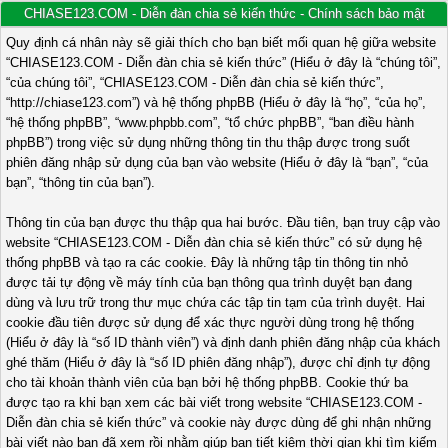
CHIASE123.COM - Diễn đàn chia sẻ kiến thức - Chính sách bảo mật
Quy định cá nhân này sẽ giải thích cho bạn biết mối quan hệ giữa website
“CHIASE123.COM - Diễn đàn chia sẻ kiến thức” (Hiểu ở đây là “chúng tôi”,
“của chúng tôi”, “CHIASE123.COM - Diễn đàn chia sẻ kiến thức”,
“http://chiase123.com”) và hệ thống phpBB (Hiểu ở đây là “họ”, “của họ”,
“hệ thống phpBB”, “www.phpbb.com”, “tổ chức phpBB”, “ban điều hành
phpBB”) trong việc sử dụng những thông tin thu thập được trong suốt
phiên đăng nhập sử dụng của bạn vào website (Hiểu ở đây là “bạn”, “của
bạn”, “thông tin của bạn”).
Thông tin của bạn được thu thập qua hai bước. Đầu tiên, bạn truy cập vào
website “CHIASE123.COM - Diễn đàn chia sẻ kiến thức” có sử dụng hệ
thống phpBB và tạo ra các cookie. Đây là những tập tin thông tin nhỏ
được tải tự động về máy tính của bạn thông qua trình duyệt bạn đang
dùng và lưu trữ trong thư mục chứa các tập tin tạm của trình duyệt. Hai
cookie đầu tiên được sử dụng để xác thực người dùng trong hệ thống
(Hiểu ở đây là “số ID thành viên”) và định danh phiên đăng nhập của khách
ghé thăm (Hiểu ở đây là “số ID phiên đăng nhập”), được chỉ định tự động
cho tài khoản thành viên của bạn bởi hệ thống phpBB. Cookie thứ ba
được tạo ra khi bạn xem các bài viết trong website “CHIASE123.COM -
Diễn đàn chia sẻ kiến thức” và cookie này được dùng để ghi nhận những
bài viết nào bạn đã xem rồi nhằm giúp bạn tiết kiệm thời gian khi tìm kiếm