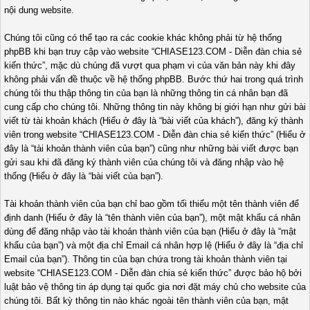
nội dung website.
Chúng tôi cũng có thể tạo ra các cookie khác không phải từ hệ thống
phpBB khi bạn truy cập vào website “CHIASE123.COM - Diễn đàn chia sẻ
kiến thức”, mặc dù chúng đã vượt qua phạm vi của văn bản này khi đây
không phải vấn đề thuộc về hệ thống phpBB. Bước thứ hai trong quá trình
chúng tôi thu thập thông tin của bạn là những thông tin cá nhân bạn đã
cung cấp cho chúng tôi. Những thông tin này không bị giới hạn như gửi bài
viết từ tài khoản khách (Hiểu ở đây là “bài viết của khách”), đăng ký thành
viên trong website “CHIASE123.COM - Diễn đàn chia sẻ kiến thức” (Hiểu ở
đây là “tài khoản thành viên của bạn”) cũng như những bài viết được bạn
gửi sau khi đã đăng ký thành viên của chúng tôi và đăng nhập vào hệ
thống (Hiểu ở đây là “bài viết của bạn”).
Tài khoản thành viên của bạn chỉ bao gồm tối thiểu một tên thành viên để
định danh (Hiểu ở đây là “tên thành viên của bạn”), một mật khẩu cá nhân
dùng để đăng nhập vào tài khoản thành viên của bạn (Hiểu ở đây là “mật
khẩu của bạn”) và một địa chỉ Email cá nhân hợp lệ (Hiểu ở đây là “địa chỉ
Email của bạn”). Thông tin của bạn chứa trong tài khoản thành viên tại
website “CHIASE123.COM - Diễn đàn chia sẻ kiến thức” được bảo hộ bởi
luật bảo vệ thông tin áp dụng tại quốc gia nơi đặt máy chủ cho website của
chúng tôi. Bất kỳ thông tin nào khác ngoài tên thành viên của bạn, mật