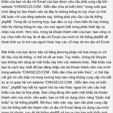
khẩu của bạn và địa chỉ Email của bạn được yêu cầu phải cung cấp bởi
website “CHIASE123.COM - Diễn đàn chia sẻ kiến thức” trong suốt quá
trình đăng ký làm thành viên tại đây là những thông tin tuỳ chọn có tính
bắt buộc chỉ của riêng website này, không phải yêu cầu của hệ thống
phpBB. Trong tất cả trường hợp, bạn đều có tuỳ chọn hiển thị hay không
hiển thị những thông tin này cho mọi người biết trong phần thiết lập cá
nhân của mình. Hơn nữa, trong tài khoản thành viên của bạn, bạn cũng có
tuỳ chọn hiển thị hay ẩn đi địa chỉ Email của mình từ hệ thống phpBB để
thoát khỏi sự tò mò của người khác hay các cỗ máy dò tìm địa chỉ Email.
Mật khẩu của bạn được bảo vệ bằng phương pháp mã hoá trong cơ sở
dữ liệu của hệ thống, vì thế nó rất an toàn. Tuy nhiên, chúng tôi khuyên
bạn không nên dùng lại mật khẩu này trên các website khác. Mật khẩu của
bạn là cách duy nhất để bạn đăng nhập vào tài khoản thành viên của mình
trong website “CHIASE123.COM - Diễn đàn chia sẻ kiến thức”, vì thế hãy
cất giữ nó cẩn thận và trong trường hợp nào cũng không cung cấp cho bất
kỳ ai có quan hệ với website “CHIASE123.COM - Diễn đàn chia sẻ kiến
thức”, phpBB hay bất kỳ người thứ ba nào khác ngoại trừ yêu cầu mật
khẩu của bạn là hợp pháp. Bạn cũng đừng nên quên mật khẩu tài khoản
thành viên của mình, nếu quên, bạn có thể sử dụng chức năng “Quên mật
khẩu” từ hệ thống phpBB. Để thực hiện việc này, bạn cần phải cung cấp
cho hệ thống biết tên thành viên và địa chỉ Email đang sử dụng của mình
trong tài khoản, sau đó hệ thống phpBB sẽ tạo ra cho bạn mật khẩu mới