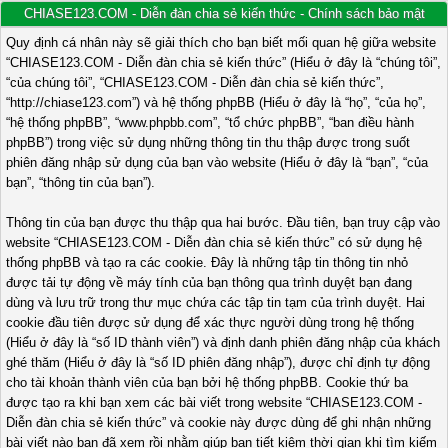
CHIASE123.COM - Diễn đàn chia sẻ kiến thức - Chính sách bảo mật
Quy định cá nhân này sẽ giải thích cho bạn biết mối quan hệ giữa website
“CHIASE123.COM - Diễn đàn chia sẻ kiến thức” (Hiểu ở đây là “chúng tôi”,
“của chúng tôi”, “CHIASE123.COM - Diễn đàn chia sẻ kiến thức”,
“http://chiase123.com”) và hệ thống phpBB (Hiểu ở đây là “họ”, “của họ”,
“hệ thống phpBB”, “www.phpbb.com”, “tổ chức phpBB”, “ban điều hành
phpBB”) trong việc sử dụng những thông tin thu thập được trong suốt
phiên đăng nhập sử dụng của bạn vào website (Hiểu ở đây là “bạn”, “của
bạn”, “thông tin của bạn”).
Thông tin của bạn được thu thập qua hai bước. Đầu tiên, bạn truy cập vào
website “CHIASE123.COM - Diễn đàn chia sẻ kiến thức” có sử dụng hệ
thống phpBB và tạo ra các cookie. Đây là những tập tin thông tin nhỏ
được tải tự động về máy tính của bạn thông qua trình duyệt bạn đang
dùng và lưu trữ trong thư mục chứa các tập tin tạm của trình duyệt. Hai
cookie đầu tiên được sử dụng để xác thực người dùng trong hệ thống
(Hiểu ở đây là “số ID thành viên”) và định danh phiên đăng nhập của khách
ghé thăm (Hiểu ở đây là “số ID phiên đăng nhập”), được chỉ định tự động
cho tài khoản thành viên của bạn bởi hệ thống phpBB. Cookie thứ ba
được tạo ra khi bạn xem các bài viết trong website “CHIASE123.COM -
Diễn đàn chia sẻ kiến thức” và cookie này được dùng để ghi nhận những
bài viết nào bạn đã xem rồi nhằm giúp bạn tiết kiệm thời gian khi tìm kiếm