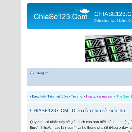
CHIASE123.
Diễn đàn chia sẻ kiến thứ
Trang chủ
•
Bang hội
•
Tiền mặt:
0
Xu
•
Trò chơi
•
Hộp quà giáng sinh
•
Thứ Sáu, 1
CHIASE123.COM - Diễn đàn chia sẻ kiến thức -
Quy định cá nhân này sẽ giải thích cho bạn biết mối quan hệ g
thức”, “http://chiase123.com”) và hệ thống phpBB (Hiểu ở đây l