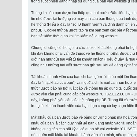
trong suốt phiên đăng nhập sử dụng của bạn vào website (Hiểu ở 
Thông tin của bạn được thu thập qua hai bước. Đầu tiên, bạn t
tin nhỏ được tải tự động về máy tính của bạn thông qua trình d
hệ thống (Hiểu ở đây là “số ID thành viên”) và định danh phiên
phpBB. Cookie thứ ba được tạo ra khi bạn xem các bài viết tr
bạn tiết kiệm thời gian khi tìm kiếm nội dung website.
Chúng tôi cũng có thể tạo ra các cookie khác không phải từ h
khi đây không phải vấn đề thuộc về hệ thống phpBB. Bước thứ ha
giới hạn như gửi bài viết từ tài khoản khách (Hiểu ở đây là “bà
cũng như những bài viết được bạn gửi sau khi đã đăng ký thành 
Tài khoản thành viên của bạn chỉ bao gồm tối thiểu một tên thà
đây là “mật khẩu của bạn”) và một địa chỉ Email cá nhân hợp lệ
thức” được bảo hộ bởi luật bảo vệ thông tin áp dụng tại quốc gi
được yêu cầu phải cung cấp bởi website “CHIASE123.COM - Diễn đ
này, không phải yêu cầu của hệ thống phpBB. Trong tất cả trườn
trong tài khoản thành viên của bạn, bạn cũng có tuỳ chọn hiển t
Mật khẩu của bạn được bảo vệ bằng phương pháp mã hoá trong cơ
khẩu của bạn là cách duy nhất để bạn đăng nhập vào tài khoản 
không cung cấp cho bất kỳ ai có quan hệ với website “CHIASE1
nên quên mật khẩu tài khoản thành viên của mình, nếu quên, bạ