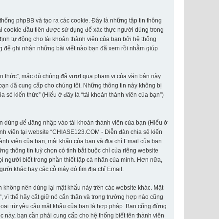
hống phpBB và tạo ra các cookie. Đây là những tập tin thông
Hai cookie đầu tiên được sử dụng để xác thực người dùng trong
định tự động cho tài khoản thành viên của bạn bởi hệ thống
g để ghi nhận những bài viết nào bạn đã xem rồi nhằm giúp
ến thức”, mặc dù chúng đã vượt qua phạm vi của văn bản này
 bạn đã cung cấp cho chúng tôi. Những thông tin này không bị
a sẻ kiến thức” (Hiểu ở đây là “tài khoản thành viên của bạn”)
hân dùng để đăng nhập vào tài khoản thành viên của bạn (Hiểu ở
thành viên tại website “CHIASE123.COM - Diễn đàn chia sẻ kiến
thành viên của bạn, mật khẩu của bạn và địa chỉ Email của bạn
g thông tin tuỳ chọn có tính bắt buộc chỉ của riêng website
i người biết trong phần thiết lập cá nhân của mình. Hơn nữa,
người khác hay các cỗ máy dò tìm địa chỉ Email.
n không nên dùng lại mật khẩu này trên các website khác. Mật
 vì thế hãy cất giữ nó cẩn thận và trong trường hợp nào cũng
goại trừ yêu cầu mật khẩu của bạn là hợp pháp. Bạn cũng đừng
 này, bạn cần phải cung cấp cho hệ thống biết tên thành viên