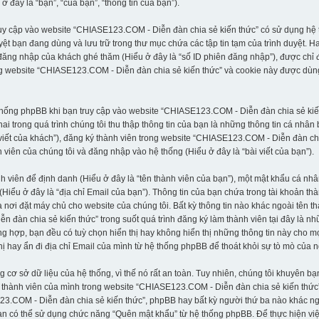
đây là “bạn”, “của bạn”, “thông tin của bạn”).
ruy cập vào website “CHIASE123.COM - Diễn đàn chia sẻ kiến thức” có sử dụng hệ t
uyệt bạn đang dùng và lưu trữ trong thư mục chứa các tập tin tạm của trình duyệt. 
 đăng nhập của khách ghé thăm (Hiểu ở đây là “số ID phiên đăng nhập”), được chỉ 
ong website “CHIASE123.COM - Diễn đàn chia sẻ kiến thức” và cookie này được dùn
ệ thống phpBB khi bạn truy cập vào website “CHIASE123.COM - Diễn đàn chia sẻ ki
i trong quá trình chúng tôi thu thập thông tin của bạn là những thông tin cá nhân
i viết của khách”), đăng ký thành viên trong website “CHIASE123.COM - Diễn đàn chi
viên của chúng tôi và đăng nhập vào hệ thống (Hiểu ở đây là “bài viết của bạn”).
nh viên để định danh (Hiểu ở đây là “tên thành viên của bạn”), một mật khẩu cá n
 (Hiểu ở đây là “địa chỉ Email của bạn”). Thông tin của bạn chứa trong tài khoản 
a nơi đặt máy chủ cho website của chúng tôi. Bất kỳ thông tin nào khác ngoài tên 
àn chia sẻ kiến thức” trong suốt quá trình đăng ký làm thành viên tại đây là nhữn
g hợp, bạn đều có tuỳ chọn hiển thị hay không hiển thị những thông tin này cho mọ
hị hay ẩn đi địa chỉ Email của mình từ hệ thống phpBB để thoát khỏi sự tò mò của 
 sở dữ liệu của hệ thống, vì thế nó rất an toàn. Tuy nhiên, chúng tôi khuyên bạ
thành viên của mình trong website “CHIASE123.COM - Diễn đàn chia sẻ kiến thức”,
23.COM - Diễn đàn chia sẻ kiến thức”, phpBB hay bất kỳ người thứ ba nào khác n
n có thể sử dụng chức năng “Quên mật khẩu” từ hệ thống phpBB. Để thực hiện việc