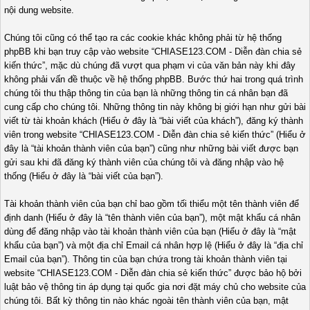
nội dung website.
Chúng tôi cũng có thể tạo ra các cookie khác không phải từ hệ thống
phpBB khi bạn truy cập vào website “CHIASE123.COM - Diễn đàn chia sẻ
kiến thức”, mặc dù chúng đã vượt qua phạm vi của văn bản này khi đây
không phải vấn đề thuộc về hệ thống phpBB. Bước thứ hai trong quá trình
chúng tôi thu thập thông tin của bạn là những thông tin cá nhân bạn đã
cung cấp cho chúng tôi. Những thông tin này không bị giới hạn như gửi bài
viết từ tài khoản khách (Hiểu ở đây là “bài viết của khách”), đăng ký thành
viên trong website “CHIASE123.COM - Diễn đàn chia sẻ kiến thức” (Hiểu ở
đây là “tài khoản thành viên của bạn”) cũng như những bài viết được bạn
gửi sau khi đã đăng ký thành viên của chúng tôi và đăng nhập vào hệ
thống (Hiểu ở đây là “bài viết của bạn”).
Tài khoản thành viên của bạn chỉ bao gồm tối thiểu một tên thành viên để
định danh (Hiểu ở đây là “tên thành viên của bạn”), một mật khẩu cá nhân
dùng để đăng nhập vào tài khoản thành viên của bạn (Hiểu ở đây là “mật
khẩu của bạn”) và một địa chỉ Email cá nhân hợp lệ (Hiểu ở đây là “địa chỉ
Email của bạn”). Thông tin của bạn chứa trong tài khoản thành viên tại
website “CHIASE123.COM - Diễn đàn chia sẻ kiến thức” được bảo hộ bởi
luật bảo vệ thông tin áp dụng tại quốc gia nơi đặt máy chủ cho website của
chúng tôi. Bất kỳ thông tin nào khác ngoài tên thành viên của bạn, mật