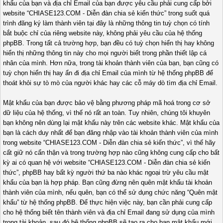
khẩu của bạn và địa chỉ Email của bạn được yêu cầu phải cung cấp bởi
website “CHIASE123.COM - Diễn đàn chia sẻ kiến thức” trong suốt quá
trình đăng ký làm thành viên tại đây là những thông tin tuỳ chọn có tính
bắt buộc chỉ của riêng website này, không phải yêu cầu của hệ thống
phpBB. Trong tất cả trường hợp, bạn đều có tuỳ chọn hiển thị hay không
hiển thị những thông tin này cho mọi người biết trong phần thiết lập cá
nhân của mình. Hơn nữa, trong tài khoản thành viên của bạn, bạn cũng có
tuỳ chọn hiển thị hay ẩn đi địa chỉ Email của mình từ hệ thống phpBB để
thoát khỏi sự tò mò của người khác hay các cỗ máy dò tìm địa chỉ Email.
Mật khẩu của bạn được bảo vệ bằng phương pháp mã hoá trong cơ sở
dữ liệu của hệ thống, vì thế nó rất an toàn. Tuy nhiên, chúng tôi khuyên
bạn không nên dùng lại mật khẩu này trên các website khác. Mật khẩu của
bạn là cách duy nhất để bạn đăng nhập vào tài khoản thành viên của mình
trong website “CHIASE123.COM - Diễn đàn chia sẻ kiến thức”, vì thế hãy
cất giữ nó cẩn thận và trong trường hợp nào cũng không cung cấp cho bất
kỳ ai có quan hệ với website “CHIASE123.COM - Diễn đàn chia sẻ kiến
thức”, phpBB hay bất kỳ người thứ ba nào khác ngoại trừ yêu cầu mật
khẩu của bạn là hợp pháp. Bạn cũng đừng nên quên mật khẩu tài khoản
thành viên của mình, nếu quên, bạn có thể sử dụng chức năng “Quên mật
khẩu” từ hệ thống phpBB. Để thực hiện việc này, bạn cần phải cung cấp
cho hệ thống biết tên thành viên và địa chỉ Email đang sử dụng của mình
trong tài khoản, sau đó hệ thống phpBB sẽ tạo ra cho bạn mật khẩu mới