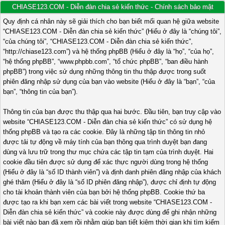
CHIASE123.COM - Diễn đàn chia sẻ kiến thức - Chính sách bảo mật
Quy định cá nhân này sẽ giải thích cho bạn biết mối quan hệ giữa website
“CHIASE123.COM - Diễn đàn chia sẻ kiến thức” (Hiểu ở đây là “chúng tôi”,
“của chúng tôi”, “CHIASE123.COM - Diễn đàn chia sẻ kiến thức”,
“http://chiase123.com”) và hệ thống phpBB (Hiểu ở đây là “họ”, “của họ”,
“hệ thống phpBB”, “www.phpbb.com”, “tổ chức phpBB”, “ban điều hành
phpBB”) trong việc sử dụng những thông tin thu thập được trong suốt
phiên đăng nhập sử dụng của bạn vào website (Hiểu ở đây là “bạn”, “của
bạn”, “thông tin của bạn”).
Thông tin của bạn được thu thập qua hai bước. Đầu tiên, bạn truy cập vào
website “CHIASE123.COM - Diễn đàn chia sẻ kiến thức” có sử dụng hệ
thống phpBB và tạo ra các cookie. Đây là những tập tin thông tin nhỏ
được tải tự động về máy tính của bạn thông qua trình duyệt bạn đang
dùng và lưu trữ trong thư mục chứa các tập tin tạm của trình duyệt. Hai
cookie đầu tiên được sử dụng để xác thực người dùng trong hệ thống
(Hiểu ở đây là “số ID thành viên”) và định danh phiên đăng nhập của khách
ghé thăm (Hiểu ở đây là “số ID phiên đăng nhập”), được chỉ định tự động
cho tài khoản thành viên của bạn bởi hệ thống phpBB. Cookie thứ ba
được tạo ra khi bạn xem các bài viết trong website “CHIASE123.COM -
Diễn đàn chia sẻ kiến thức” và cookie này được dùng để ghi nhận những
bài viết nào bạn đã xem rồi nhằm giúp bạn tiết kiệm thời gian khi tìm kiếm