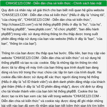
CHIASE123.COM - Diễn đàn chia sẻ kiến thức - Chính sách bảo mật
Quy định cá nhân này sẽ giải thích cho bạn biết mối quan hệ giữa website
“CHIASE123.COM - Diễn đàn chia sẻ kiến thức” (Hiểu ở đây là “chúng tôi”,
“của chúng tôi”, “CHIASE123.COM - Diễn đàn chia sẻ kiến thức”,
“http://chiase123.com”) và hệ thống phpBB (Hiểu ở đây là “họ”, “của họ”,
“hệ thống phpBB”, “www.phpbb.com”, “tổ chức phpBB”, “ban điều hành
phpBB”) trong việc sử dụng những thông tin thu thập được trong suốt
phiên đăng nhập sử dụng của bạn vào website (Hiểu ở đây là “bạn”, “của
bạn”, “thông tin của bạn”).
Thông tin của bạn được thu thập qua hai bước. Đầu tiên, bạn truy cập vào
website “CHIASE123.COM - Diễn đàn chia sẻ kiến thức” có sử dụng hệ
thống phpBB và tạo ra các cookie. Đây là những tập tin thông tin nhỏ
được tải tự động về máy tính của bạn thông qua trình duyệt bạn đang
dùng và lưu trữ trong thư mục chứa các tập tin tạm của trình duyệt. Hai
cookie đầu tiên được sử dụng để xác thực người dùng trong hệ thống
(Hiểu ở đây là “số ID thành viên”) và định danh phiên đăng nhập của khách
ghé thăm (Hiểu ở đây là “số ID phiên đăng nhập”), được chỉ định tự động
cho tài khoản thành viên của bạn bởi hệ thống phpBB. Cookie thứ ba
được tạo ra khi bạn xem các bài viết trong website “CHIASE123.COM -
Diễn đàn chia sẻ kiến thức” và cookie này được dùng để ghi nhận những
bài viết nào bạn đã xem rồi nhằm giúp bạn tiết kiệm thời gian khi tìm kiếm