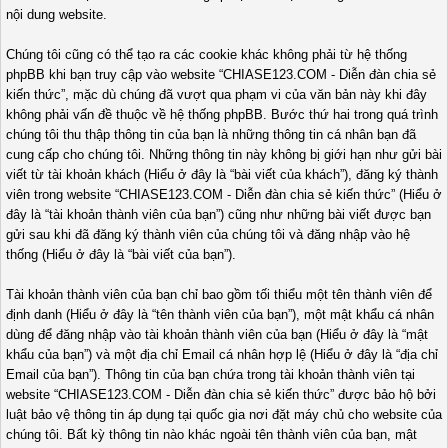
nội dung website.
Chúng tôi cũng có thể tạo ra các cookie khác không phải từ hệ thống
phpBB khi bạn truy cập vào website “CHIASE123.COM - Diễn đàn chia sẻ
kiến thức”, mặc dù chúng đã vượt qua phạm vi của văn bản này khi đây
không phải vấn đề thuộc về hệ thống phpBB. Bước thứ hai trong quá trình
chúng tôi thu thập thông tin của bạn là những thông tin cá nhân bạn đã
cung cấp cho chúng tôi. Những thông tin này không bị giới hạn như gửi bài
viết từ tài khoản khách (Hiểu ở đây là “bài viết của khách”), đăng ký thành
viên trong website “CHIASE123.COM - Diễn đàn chia sẻ kiến thức” (Hiểu ở
đây là “tài khoản thành viên của bạn”) cũng như những bài viết được bạn
gửi sau khi đã đăng ký thành viên của chúng tôi và đăng nhập vào hệ
thống (Hiểu ở đây là “bài viết của bạn”).
Tài khoản thành viên của bạn chỉ bao gồm tối thiểu một tên thành viên để
định danh (Hiểu ở đây là “tên thành viên của bạn”), một mật khẩu cá nhân
dùng để đăng nhập vào tài khoản thành viên của bạn (Hiểu ở đây là “mật
khẩu của bạn”) và một địa chỉ Email cá nhân hợp lệ (Hiểu ở đây là “địa chỉ
Email của bạn”). Thông tin của bạn chứa trong tài khoản thành viên tại
website “CHIASE123.COM - Diễn đàn chia sẻ kiến thức” được bảo hộ bởi
luật bảo vệ thông tin áp dụng tại quốc gia nơi đặt máy chủ cho website của
chúng tôi. Bất kỳ thông tin nào khác ngoài tên thành viên của bạn, mật