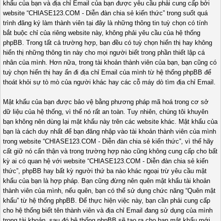
khẩu của bạn và địa chỉ Email của bạn được yêu cầu phải cung cấp bởi
website “CHIASE123.COM - Diễn đàn chia sẻ kiến thức” trong suốt quá
trình đăng ký làm thành viên tại đây là những thông tin tuỳ chọn có tính
bắt buộc chỉ của riêng website này, không phải yêu cầu của hệ thống
phpBB. Trong tất cả trường hợp, bạn đều có tuỳ chọn hiển thị hay không
hiển thị những thông tin này cho mọi người biết trong phần thiết lập cá
nhân của mình. Hơn nữa, trong tài khoản thành viên của bạn, bạn cũng có
tuỳ chọn hiển thị hay ẩn đi địa chỉ Email của mình từ hệ thống phpBB để
thoát khỏi sự tò mò của người khác hay các cỗ máy dò tìm địa chỉ Email.
Mật khẩu của bạn được bảo vệ bằng phương pháp mã hoá trong cơ sở
dữ liệu của hệ thống, vì thế nó rất an toàn. Tuy nhiên, chúng tôi khuyên
bạn không nên dùng lại mật khẩu này trên các website khác. Mật khẩu của
bạn là cách duy nhất để bạn đăng nhập vào tài khoản thành viên của mình
trong website “CHIASE123.COM - Diễn đàn chia sẻ kiến thức”, vì thế hãy
cất giữ nó cẩn thận và trong trường hợp nào cũng không cung cấp cho bất
kỳ ai có quan hệ với website “CHIASE123.COM - Diễn đàn chia sẻ kiến
thức”, phpBB hay bất kỳ người thứ ba nào khác ngoại trừ yêu cầu mật
khẩu của bạn là hợp pháp. Bạn cũng đừng nên quên mật khẩu tài khoản
thành viên của mình, nếu quên, bạn có thể sử dụng chức năng “Quên mật
khẩu” từ hệ thống phpBB. Để thực hiện việc này, bạn cần phải cung cấp
cho hệ thống biết tên thành viên và địa chỉ Email đang sử dụng của mình
trong tài khoản, sau đó hệ thống phpBB sẽ tạo ra cho bạn mật khẩu mới