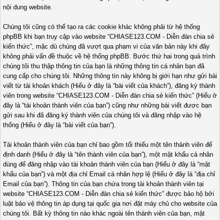
nội dung website.
Chúng tôi cũng có thể tạo ra các cookie khác không phải từ hệ thống
phpBB khi bạn truy cập vào website “CHIASE123.COM - Diễn đàn chia sẻ
kiến thức”, mặc dù chúng đã vượt qua phạm vi của văn bản này khi đây
không phải vấn đề thuộc về hệ thống phpBB. Bước thứ hai trong quá trình
chúng tôi thu thập thông tin của bạn là những thông tin cá nhân bạn đã
cung cấp cho chúng tôi. Những thông tin này không bị giới hạn như gửi bài
viết từ tài khoản khách (Hiểu ở đây là “bài viết của khách”), đăng ký thành
viên trong website “CHIASE123.COM - Diễn đàn chia sẻ kiến thức” (Hiểu ở
đây là “tài khoản thành viên của bạn”) cũng như những bài viết được bạn
gửi sau khi đã đăng ký thành viên của chúng tôi và đăng nhập vào hệ
thống (Hiểu ở đây là “bài viết của bạn”).
Tài khoản thành viên của bạn chỉ bao gồm tối thiểu một tên thành viên để
định danh (Hiểu ở đây là “tên thành viên của bạn”), một mật khẩu cá nhân
dùng để đăng nhập vào tài khoản thành viên của bạn (Hiểu ở đây là “mật
khẩu của bạn”) và một địa chỉ Email cá nhân hợp lệ (Hiểu ở đây là “địa chỉ
Email của bạn”). Thông tin của bạn chứa trong tài khoản thành viên tại
website “CHIASE123.COM - Diễn đàn chia sẻ kiến thức” được bảo hộ bởi
luật bảo vệ thông tin áp dụng tại quốc gia nơi đặt máy chủ cho website của
chúng tôi. Bất kỳ thông tin nào khác ngoài tên thành viên của bạn, mật