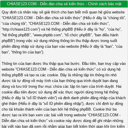
CHIASE123.COM - Diễn đàn chia sẻ kiến thức - Chính sách bảo mật
Quy định cá nhân này sẽ giải thích cho bạn biết mối quan hệ giữa website
“CHIASE123.COM - Diễn đàn chia sẻ kiến thức” (Hiểu ở đây là “chúng tôi”,
“của chúng tôi”, “CHIASE123.COM - Diễn đàn chia sẻ kiến thức”,
“http://chiase123.com”) và hệ thống phpBB (Hiểu ở đây là “họ”, “của họ”,
“hệ thống phpBB”, “www.phpbb.com”, “tổ chức phpBB”, “ban điều hành
phpBB”) trong việc sử dụng những thông tin thu thập được trong suốt
phiên đăng nhập sử dụng của bạn vào website (Hiểu ở đây là “bạn”, “của
bạn”, “thông tin của bạn”).
Thông tin của bạn được thu thập qua hai bước. Đầu tiên, bạn truy cập vào
website “CHIASE123.COM - Diễn đàn chia sẻ kiến thức” có sử dụng hệ
thống phpBB và tạo ra các cookie. Đây là những tập tin thông tin nhỏ
được tải tự động về máy tính của bạn thông qua trình duyệt bạn đang
dùng và lưu trữ trong thư mục chứa các tập tin tạm của trình duyệt. Hai
cookie đầu tiên được sử dụng để xác thực người dùng trong hệ thống
(Hiểu ở đây là “số ID thành viên”) và định danh phiên đăng nhập của khách
ghé thăm (Hiểu ở đây là “số ID phiên đăng nhập”), được chỉ định tự động
cho tài khoản thành viên của bạn bởi hệ thống phpBB. Cookie thứ ba
được tạo ra khi bạn xem các bài viết trong website “CHIASE123.COM -
Diễn đàn chia sẻ kiến thức” và cookie này được dùng để ghi nhận những
bài viết nào bạn đã xem rồi nhằm giúp bạn tiết kiệm thời gian khi tìm kiếm