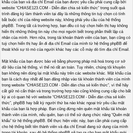
khẩu của bạn và địa chỉ Email của bạn được yêu cầu phải cung cấp bởi
website “CHIASE123.COM - Diễn đàn chia sẻ kiến thức” trong suốt quá
trình đăng ký làm thành viên tại đây là những thông tin tuỳ chọn có tính
bắt buộc chỉ của riêng website này, không phải yêu cầu của hệ thống
phpBB. Trong tất cả trường hợp, bạn đều có tuỳ chọn hiển thị hay không
hiển thị những thông tin này cho mọi người biết trong phần thiết lập cá
nhân của mình. Hơn nữa, trong tài khoản thành viên của bạn, bạn cũng có
tuỳ chọn hiển thị hay ẩn đi địa chỉ Email của mình từ hệ thống phpBB để
thoát khỏi sự tò mò của người khác hay các cỗ máy dò tìm địa chỉ Email.
Mật khẩu của bạn được bảo vệ bằng phương pháp mã hoá trong cơ sở
dữ liệu của hệ thống, vì thế nó rất an toàn. Tuy nhiên, chúng tôi khuyên
bạn không nên dùng lại mật khẩu này trên các website khác. Mật khẩu của
bạn là cách duy nhất để bạn đăng nhập vào tài khoản thành viên của mình
trong website “CHIASE123.COM - Diễn đàn chia sẻ kiến thức”, vì thế hãy
cất giữ nó cẩn thận và trong trường hợp nào cũng không cung cấp cho bất
kỳ ai có quan hệ với website “CHIASE123.COM - Diễn đàn chia sẻ kiến
thức”, phpBB hay bất kỳ người thứ ba nào khác ngoại trừ yêu cầu mật
khẩu của bạn là hợp pháp. Bạn cũng đừng nên quên mật khẩu tài khoản
thành viên của mình, nếu quên, bạn có thể sử dụng chức năng “Quên mật
khẩu” từ hệ thống phpBB. Để thực hiện việc này, bạn cần phải cung cấp
cho hệ thống biết tên thành viên và địa chỉ Email đang sử dụng của mình
trong tài khoản, sau đó hệ thống phpBB sẽ tạo ra cho bạn mật khẩu mới