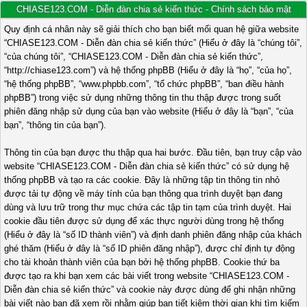
CHIASE123.COM - Diễn đàn chia sẻ kiến thức - Chính sách bảo mật
Quy định cá nhân này sẽ giải thích cho bạn biết mối quan hệ giữa website
“CHIASE123.COM - Diễn đàn chia sẻ kiến thức” (Hiểu ở đây là “chúng tôi”,
“của chúng tôi”, “CHIASE123.COM - Diễn đàn chia sẻ kiến thức”,
“http://chiase123.com”) và hệ thống phpBB (Hiểu ở đây là “họ”, “của họ”,
“hệ thống phpBB”, “www.phpbb.com”, “tổ chức phpBB”, “ban điều hành
phpBB”) trong việc sử dụng những thông tin thu thập được trong suốt
phiên đăng nhập sử dụng của bạn vào website (Hiểu ở đây là “bạn”, “của
bạn”, “thông tin của bạn”).
Thông tin của bạn được thu thập qua hai bước. Đầu tiên, bạn truy cập vào
website “CHIASE123.COM - Diễn đàn chia sẻ kiến thức” có sử dụng hệ
thống phpBB và tạo ra các cookie. Đây là những tập tin thông tin nhỏ
được tải tự động về máy tính của bạn thông qua trình duyệt bạn đang
dùng và lưu trữ trong thư mục chứa các tập tin tạm của trình duyệt. Hai
cookie đầu tiên được sử dụng để xác thực người dùng trong hệ thống
(Hiểu ở đây là “số ID thành viên”) và định danh phiên đăng nhập của khách
ghé thăm (Hiểu ở đây là “số ID phiên đăng nhập”), được chỉ định tự động
cho tài khoản thành viên của bạn bởi hệ thống phpBB. Cookie thứ ba
được tạo ra khi bạn xem các bài viết trong website “CHIASE123.COM -
Diễn đàn chia sẻ kiến thức” và cookie này được dùng để ghi nhận những
bài viết nào bạn đã xem rồi nhằm giúp bạn tiết kiệm thời gian khi tìm kiếm