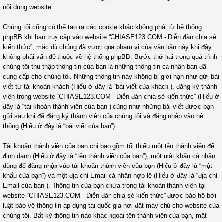
nội dung website.
Chúng tôi cũng có thể tạo ra các cookie khác không phải từ hệ thống
phpBB khi bạn truy cập vào website “CHIASE123.COM - Diễn đàn chia sẻ
kiến thức”, mặc dù chúng đã vượt qua phạm vi của văn bản này khi đây
không phải vấn đề thuộc về hệ thống phpBB. Bước thứ hai trong quá trình
chúng tôi thu thập thông tin của bạn là những thông tin cá nhân bạn đã
cung cấp cho chúng tôi. Những thông tin này không bị giới hạn như gửi bài
viết từ tài khoản khách (Hiểu ở đây là “bài viết của khách”), đăng ký thành
viên trong website “CHIASE123.COM - Diễn đàn chia sẻ kiến thức” (Hiểu ở
đây là “tài khoản thành viên của bạn”) cũng như những bài viết được bạn
gửi sau khi đã đăng ký thành viên của chúng tôi và đăng nhập vào hệ
thống (Hiểu ở đây là “bài viết của bạn”).
Tài khoản thành viên của bạn chỉ bao gồm tối thiểu một tên thành viên để
định danh (Hiểu ở đây là “tên thành viên của bạn”), một mật khẩu cá nhân
dùng để đăng nhập vào tài khoản thành viên của bạn (Hiểu ở đây là “mật
khẩu của bạn”) và một địa chỉ Email cá nhân hợp lệ (Hiểu ở đây là “địa chỉ
Email của bạn”). Thông tin của bạn chứa trong tài khoản thành viên tại
website “CHIASE123.COM - Diễn đàn chia sẻ kiến thức” được bảo hộ bởi
luật bảo vệ thông tin áp dụng tại quốc gia nơi đặt máy chủ cho website của
chúng tôi. Bất kỳ thông tin nào khác ngoài tên thành viên của bạn, mật