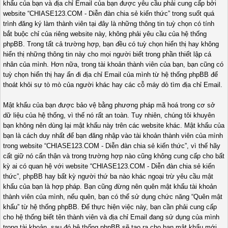
khẩu của bạn và địa chỉ Email của bạn được yêu cầu phải cung cấp bởi
website “CHIASE123.COM - Diễn đàn chia sẻ kiến thức” trong suốt quá
trình đăng ký làm thành viên tại đây là những thông tin tuỳ chọn có tính
bắt buộc chỉ của riêng website này, không phải yêu cầu của hệ thống
phpBB. Trong tất cả trường hợp, bạn đều có tuỳ chọn hiển thị hay không
hiển thị những thông tin này cho mọi người biết trong phần thiết lập cá
nhân của mình. Hơn nữa, trong tài khoản thành viên của bạn, bạn cũng có
tuỳ chọn hiển thị hay ẩn đi địa chỉ Email của mình từ hệ thống phpBB để
thoát khỏi sự tò mò của người khác hay các cỗ máy dò tìm địa chỉ Email.
Mật khẩu của bạn được bảo vệ bằng phương pháp mã hoá trong cơ sở
dữ liệu của hệ thống, vì thế nó rất an toàn. Tuy nhiên, chúng tôi khuyên
bạn không nên dùng lại mật khẩu này trên các website khác. Mật khẩu của
bạn là cách duy nhất để bạn đăng nhập vào tài khoản thành viên của mình
trong website “CHIASE123.COM - Diễn đàn chia sẻ kiến thức”, vì thế hãy
cất giữ nó cẩn thận và trong trường hợp nào cũng không cung cấp cho bất
kỳ ai có quan hệ với website “CHIASE123.COM - Diễn đàn chia sẻ kiến
thức”, phpBB hay bất kỳ người thứ ba nào khác ngoại trừ yêu cầu mật
khẩu của bạn là hợp pháp. Bạn cũng đừng nên quên mật khẩu tài khoản
thành viên của mình, nếu quên, bạn có thể sử dụng chức năng “Quên mật
khẩu” từ hệ thống phpBB. Để thực hiện việc này, bạn cần phải cung cấp
cho hệ thống biết tên thành viên và địa chỉ Email đang sử dụng của mình
trong tài khoản, sau đó hệ thống phpBB sẽ tạo ra cho bạn mật khẩu mới