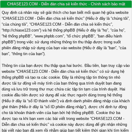
CHIASE123.COM - Diễn đàn chia sẻ kiến thức - Chính sách bảo mật
Quy định cá nhân này sẽ giải thích cho bạn biết mối quan hệ giữa website
“CHIASE123.COM - Diễn đàn chia sẻ kiến thức” (Hiểu ở đây là “chúng tôi”,
“của chúng tôi”, “CHIASE123.COM - Diễn đàn chia sẻ kiến thức”,
“http://chiase123.com”) và hệ thống phpBB (Hiểu ở đây là “họ”, “của họ”,
“hệ thống phpBB”, “www.phpbb.com”, “tổ chức phpBB”, “ban điều hành
phpBB”) trong việc sử dụng những thông tin thu thập được trong suốt
phiên đăng nhập sử dụng của bạn vào website (Hiểu ở đây là “bạn”, “của
bạn”, “thông tin của bạn”).
Thông tin của bạn được thu thập qua hai bước. Đầu tiên, bạn truy cập vào
website “CHIASE123.COM - Diễn đàn chia sẻ kiến thức” có sử dụng hệ
thống phpBB và tạo ra các cookie. Đây là những tập tin thông tin nhỏ
được tải tự động về máy tính của bạn thông qua trình duyệt bạn đang
dùng và lưu trữ trong thư mục chứa các tập tin tạm của trình duyệt. Hai
cookie đầu tiên được sử dụng để xác thực người dùng trong hệ thống
(Hiểu ở đây là “số ID thành viên”) và định danh phiên đăng nhập của khách
ghé thăm (Hiểu ở đây là “số ID phiên đăng nhập”), được chỉ định tự động
cho tài khoản thành viên của bạn bởi hệ thống phpBB. Cookie thứ ba
được tạo ra khi bạn xem các bài viết trong website “CHIASE123.COM -
Diễn đàn chia sẻ kiến thức” và cookie này được dùng để ghi nhận những
bài viết nào bạn đã xem rồi nhằm giúp bạn tiết kiệm thời gian khi tìm kiếm