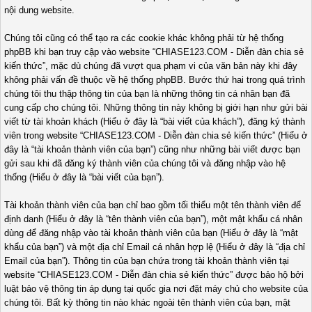
nội dung website.
Chúng tôi cũng có thể tạo ra các cookie khác không phải từ hệ thống
phpBB khi bạn truy cập vào website “CHIASE123.COM - Diễn đàn chia sẻ
kiến thức”, mặc dù chúng đã vượt qua phạm vi của văn bản này khi đây
không phải vấn đề thuộc về hệ thống phpBB. Bước thứ hai trong quá trình
chúng tôi thu thập thông tin của bạn là những thông tin cá nhân bạn đã
cung cấp cho chúng tôi. Những thông tin này không bị giới hạn như gửi bài
viết từ tài khoản khách (Hiểu ở đây là “bài viết của khách”), đăng ký thành
viên trong website “CHIASE123.COM - Diễn đàn chia sẻ kiến thức” (Hiểu ở
đây là “tài khoản thành viên của bạn”) cũng như những bài viết được bạn
gửi sau khi đã đăng ký thành viên của chúng tôi và đăng nhập vào hệ
thống (Hiểu ở đây là “bài viết của bạn”).
Tài khoản thành viên của bạn chỉ bao gồm tối thiểu một tên thành viên để
định danh (Hiểu ở đây là “tên thành viên của bạn”), một mật khẩu cá nhân
dùng để đăng nhập vào tài khoản thành viên của bạn (Hiểu ở đây là “mật
khẩu của bạn”) và một địa chỉ Email cá nhân hợp lệ (Hiểu ở đây là “địa chỉ
Email của bạn”). Thông tin của bạn chứa trong tài khoản thành viên tại
website “CHIASE123.COM - Diễn đàn chia sẻ kiến thức” được bảo hộ bởi
luật bảo vệ thông tin áp dụng tại quốc gia nơi đặt máy chủ cho website của
chúng tôi. Bất kỳ thông tin nào khác ngoài tên thành viên của bạn, mật