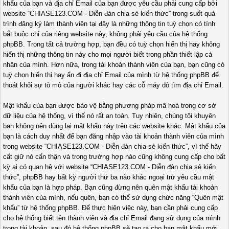
khẩu của bạn và địa chỉ Email của bạn được yêu cầu phải cung cấp bởi
website “CHIASE123.COM - Diễn đàn chia sẻ kiến thức” trong suốt quá
trình đăng ký làm thành viên tại đây là những thông tin tuỳ chọn có tính
bắt buộc chỉ của riêng website này, không phải yêu cầu của hệ thống
phpBB. Trong tất cả trường hợp, bạn đều có tuỳ chọn hiển thị hay không
hiển thị những thông tin này cho mọi người biết trong phần thiết lập cá
nhân của mình. Hơn nữa, trong tài khoản thành viên của bạn, bạn cũng có
tuỳ chọn hiển thị hay ẩn đi địa chỉ Email của mình từ hệ thống phpBB để
thoát khỏi sự tò mò của người khác hay các cỗ máy dò tìm địa chỉ Email.
Mật khẩu của bạn được bảo vệ bằng phương pháp mã hoá trong cơ sở
dữ liệu của hệ thống, vì thế nó rất an toàn. Tuy nhiên, chúng tôi khuyên
bạn không nên dùng lại mật khẩu này trên các website khác. Mật khẩu của
bạn là cách duy nhất để bạn đăng nhập vào tài khoản thành viên của mình
trong website “CHIASE123.COM - Diễn đàn chia sẻ kiến thức”, vì thế hãy
cất giữ nó cẩn thận và trong trường hợp nào cũng không cung cấp cho bất
kỳ ai có quan hệ với website “CHIASE123.COM - Diễn đàn chia sẻ kiến
thức”, phpBB hay bất kỳ người thứ ba nào khác ngoại trừ yêu cầu mật
khẩu của bạn là hợp pháp. Bạn cũng đừng nên quên mật khẩu tài khoản
thành viên của mình, nếu quên, bạn có thể sử dụng chức năng “Quên mật
khẩu” từ hệ thống phpBB. Để thực hiện việc này, bạn cần phải cung cấp
cho hệ thống biết tên thành viên và địa chỉ Email đang sử dụng của mình
trong tài khoản, sau đó hệ thống phpBB sẽ tạo ra cho bạn mật khẩu mới