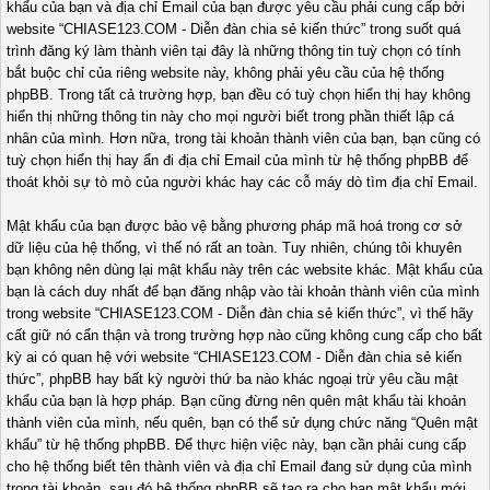
khẩu của bạn và địa chỉ Email của bạn được yêu cầu phải cung cấp bởi
website “CHIASE123.COM - Diễn đàn chia sẻ kiến thức” trong suốt quá
trình đăng ký làm thành viên tại đây là những thông tin tuỳ chọn có tính
bắt buộc chỉ của riêng website này, không phải yêu cầu của hệ thống
phpBB. Trong tất cả trường hợp, bạn đều có tuỳ chọn hiển thị hay không
hiển thị những thông tin này cho mọi người biết trong phần thiết lập cá
nhân của mình. Hơn nữa, trong tài khoản thành viên của bạn, bạn cũng có
tuỳ chọn hiển thị hay ẩn đi địa chỉ Email của mình từ hệ thống phpBB để
thoát khỏi sự tò mò của người khác hay các cỗ máy dò tìm địa chỉ Email.
Mật khẩu của bạn được bảo vệ bằng phương pháp mã hoá trong cơ sở
dữ liệu của hệ thống, vì thế nó rất an toàn. Tuy nhiên, chúng tôi khuyên
bạn không nên dùng lại mật khẩu này trên các website khác. Mật khẩu của
bạn là cách duy nhất để bạn đăng nhập vào tài khoản thành viên của mình
trong website “CHIASE123.COM - Diễn đàn chia sẻ kiến thức”, vì thế hãy
cất giữ nó cẩn thận và trong trường hợp nào cũng không cung cấp cho bất
kỳ ai có quan hệ với website “CHIASE123.COM - Diễn đàn chia sẻ kiến
thức”, phpBB hay bất kỳ người thứ ba nào khác ngoại trừ yêu cầu mật
khẩu của bạn là hợp pháp. Bạn cũng đừng nên quên mật khẩu tài khoản
thành viên của mình, nếu quên, bạn có thể sử dụng chức năng “Quên mật
khẩu” từ hệ thống phpBB. Để thực hiện việc này, bạn cần phải cung cấp
cho hệ thống biết tên thành viên và địa chỉ Email đang sử dụng của mình
trong tài khoản, sau đó hệ thống phpBB sẽ tạo ra cho bạn mật khẩu mới