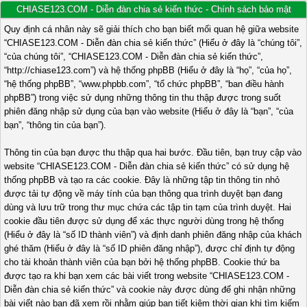
CHIASE123.COM - Diễn đàn chia sẻ kiến thức - Chính sách bảo mật
Quy định cá nhân này sẽ giải thích cho bạn biết mối quan hệ giữa website
“CHIASE123.COM - Diễn đàn chia sẻ kiến thức” (Hiểu ở đây là “chúng tôi”,
“của chúng tôi”, “CHIASE123.COM - Diễn đàn chia sẻ kiến thức”,
“http://chiase123.com”) và hệ thống phpBB (Hiểu ở đây là “họ”, “của họ”,
“hệ thống phpBB”, “www.phpbb.com”, “tổ chức phpBB”, “ban điều hành
phpBB”) trong việc sử dụng những thông tin thu thập được trong suốt
phiên đăng nhập sử dụng của bạn vào website (Hiểu ở đây là “bạn”, “của
bạn”, “thông tin của bạn”).
Thông tin của bạn được thu thập qua hai bước. Đầu tiên, bạn truy cập vào
website “CHIASE123.COM - Diễn đàn chia sẻ kiến thức” có sử dụng hệ
thống phpBB và tạo ra các cookie. Đây là những tập tin thông tin nhỏ
được tải tự động về máy tính của bạn thông qua trình duyệt bạn đang
dùng và lưu trữ trong thư mục chứa các tập tin tạm của trình duyệt. Hai
cookie đầu tiên được sử dụng để xác thực người dùng trong hệ thống
(Hiểu ở đây là “số ID thành viên”) và định danh phiên đăng nhập của khách
ghé thăm (Hiểu ở đây là “số ID phiên đăng nhập”), được chỉ định tự động
cho tài khoản thành viên của bạn bởi hệ thống phpBB. Cookie thứ ba
được tạo ra khi bạn xem các bài viết trong website “CHIASE123.COM -
Diễn đàn chia sẻ kiến thức” và cookie này được dùng để ghi nhận những
bài viết nào bạn đã xem rồi nhằm giúp bạn tiết kiệm thời gian khi tìm kiếm