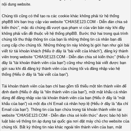
nội dung website.
Chúng tôi cũng có thể tạo ra các cookie khác không phải từ hệ thống
phpBB khi bạn truy cập vào website “CHIASE123.COM - Diễn đàn chia sẻ
kiến thức”, mặc dù chúng đã vượt qua phạm vi của văn bản này khi đây
không phải vấn đề thuộc về hệ thống phpBB. Bước thứ hai trong quá trình
chúng tôi thu thập thông tin của bạn là những thông tin cá nhân bạn đã
cung cấp cho chúng tôi. Những thông tin này không bị giới hạn như gửi bài
viết từ tài khoản khách (Hiểu ở đây là “bài viết của khách”), đăng ký thành
viên trong website “CHIASE123.COM - Diễn đàn chia sẻ kiến thức” (Hiểu ở
đây là “tài khoản thành viên của bạn”) cũng như những bài viết được bạn
gửi sau khi đã đăng ký thành viên của chúng tôi và đăng nhập vào hệ
thống (Hiểu ở đây là “bài viết của bạn”).
Tài khoản thành viên của bạn chỉ bao gồm tối thiểu một tên thành viên để
định danh (Hiểu ở đây là “tên thành viên của bạn”), một mật khẩu cá nhân
dùng để đăng nhập vào tài khoản thành viên của bạn (Hiểu ở đây là “mật
khẩu của bạn”) và một địa chỉ Email cá nhân hợp lệ (Hiểu ở đây là “địa chỉ
Email của bạn”). Thông tin của bạn chứa trong tài khoản thành viên tại
website “CHIASE123.COM - Diễn đàn chia sẻ kiến thức” được bảo hộ bởi
luật bảo vệ thông tin áp dụng tại quốc gia nơi đặt máy chủ cho website của
chúng tôi. Bất kỳ thông tin nào khác ngoài tên thành viên của bạn, mật