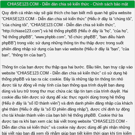
CHIASE123.COM - Diễn đàn chia sẻ kiến thức - Chính sách bảo mật
Quy định cá nhân này sẽ giải thích cho bạn biết mối quan hệ giữa website
“CHIASE123.COM - Diễn đàn chia sẻ kiến thức” (Hiểu ở đây là “chúng tôi”,
“của chúng tôi”, “CHIASE123.COM - Diễn đàn chia sẻ kiến thức”,
“http://chiase123.com”) và hệ thống phpBB (Hiểu ở đây là “họ”, “của họ”,
“hệ thống phpBB”, “www.phpbb.com”, “tổ chức phpBB”, “ban điều hành
phpBB”) trong việc sử dụng những thông tin thu thập được trong suốt
phiên đăng nhập sử dụng của bạn vào website (Hiểu ở đây là “bạn”, “của
bạn”, “thông tin của bạn”).
Thông tin của bạn được thu thập qua hai bước. Đầu tiên, bạn truy cập vào
website “CHIASE123.COM - Diễn đàn chia sẻ kiến thức” có sử dụng hệ
thống phpBB và tạo ra các cookie. Đây là những tập tin thông tin nhỏ
được tải tự động về máy tính của bạn thông qua trình duyệt bạn đang
dùng và lưu trữ trong thư mục chứa các tập tin tạm của trình duyệt. Hai
cookie đầu tiên được sử dụng để xác thực người dùng trong hệ thống
(Hiểu ở đây là “số ID thành viên”) và định danh phiên đăng nhập của khách
ghé thăm (Hiểu ở đây là “số ID phiên đăng nhập”), được chỉ định tự động
cho tài khoản thành viên của bạn bởi hệ thống phpBB. Cookie thứ ba
được tạo ra khi bạn xem các bài viết trong website “CHIASE123.COM -
Diễn đàn chia sẻ kiến thức” và cookie này được dùng để ghi nhận những
bài viết nào bạn đã xem rồi nhằm giúp bạn tiết kiệm thời gian khi tìm kiếm