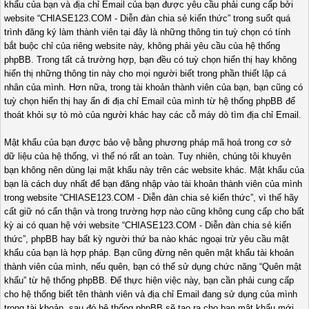
khẩu của bạn và địa chỉ Email của bạn được yêu cầu phải cung cấp bởi
website “CHIASE123.COM - Diễn đàn chia sẻ kiến thức” trong suốt quá
trình đăng ký làm thành viên tại đây là những thông tin tuỳ chọn có tính
bắt buộc chỉ của riêng website này, không phải yêu cầu của hệ thống
phpBB. Trong tất cả trường hợp, bạn đều có tuỳ chọn hiển thị hay không
hiển thị những thông tin này cho mọi người biết trong phần thiết lập cá
nhân của mình. Hơn nữa, trong tài khoản thành viên của bạn, bạn cũng có
tuỳ chọn hiển thị hay ẩn đi địa chỉ Email của mình từ hệ thống phpBB để
thoát khỏi sự tò mò của người khác hay các cỗ máy dò tìm địa chỉ Email.
Mật khẩu của bạn được bảo vệ bằng phương pháp mã hoá trong cơ sở
dữ liệu của hệ thống, vì thế nó rất an toàn. Tuy nhiên, chúng tôi khuyên
bạn không nên dùng lại mật khẩu này trên các website khác. Mật khẩu của
bạn là cách duy nhất để bạn đăng nhập vào tài khoản thành viên của mình
trong website “CHIASE123.COM - Diễn đàn chia sẻ kiến thức”, vì thế hãy
cất giữ nó cẩn thận và trong trường hợp nào cũng không cung cấp cho bất
kỳ ai có quan hệ với website “CHIASE123.COM - Diễn đàn chia sẻ kiến
thức”, phpBB hay bất kỳ người thứ ba nào khác ngoại trừ yêu cầu mật
khẩu của bạn là hợp pháp. Bạn cũng đừng nên quên mật khẩu tài khoản
thành viên của mình, nếu quên, bạn có thể sử dụng chức năng “Quên mật
khẩu” từ hệ thống phpBB. Để thực hiện việc này, bạn cần phải cung cấp
cho hệ thống biết tên thành viên và địa chỉ Email đang sử dụng của mình
trong tài khoản, sau đó hệ thống phpBB sẽ tạo ra cho bạn mật khẩu mới