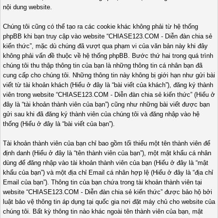
nội dung website.
Chúng tôi cũng có thể tạo ra các cookie khác không phải từ hệ thống
phpBB khi bạn truy cập vào website “CHIASE123.COM - Diễn đàn chia sẻ
kiến thức”, mặc dù chúng đã vượt qua phạm vi của văn bản này khi đây
không phải vấn đề thuộc về hệ thống phpBB. Bước thứ hai trong quá trình
chúng tôi thu thập thông tin của bạn là những thông tin cá nhân bạn đã
cung cấp cho chúng tôi. Những thông tin này không bị giới hạn như gửi bài
viết từ tài khoản khách (Hiểu ở đây là “bài viết của khách”), đăng ký thành
viên trong website “CHIASE123.COM - Diễn đàn chia sẻ kiến thức” (Hiểu ở
đây là “tài khoản thành viên của bạn”) cũng như những bài viết được bạn
gửi sau khi đã đăng ký thành viên của chúng tôi và đăng nhập vào hệ
thống (Hiểu ở đây là “bài viết của bạn”).
Tài khoản thành viên của bạn chỉ bao gồm tối thiểu một tên thành viên để
định danh (Hiểu ở đây là “tên thành viên của bạn”), một mật khẩu cá nhân
dùng để đăng nhập vào tài khoản thành viên của bạn (Hiểu ở đây là “mật
khẩu của bạn”) và một địa chỉ Email cá nhân hợp lệ (Hiểu ở đây là “địa chỉ
Email của bạn”). Thông tin của bạn chứa trong tài khoản thành viên tại
website “CHIASE123.COM - Diễn đàn chia sẻ kiến thức” được bảo hộ bởi
luật bảo vệ thông tin áp dụng tại quốc gia nơi đặt máy chủ cho website của
chúng tôi. Bất kỳ thông tin nào khác ngoài tên thành viên của bạn, mật