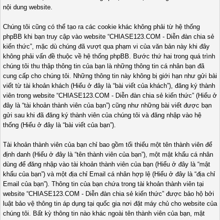
nội dung website.
Chúng tôi cũng có thể tạo ra các cookie khác không phải từ hệ thống
phpBB khi bạn truy cập vào website “CHIASE123.COM - Diễn đàn chia sẻ
kiến thức”, mặc dù chúng đã vượt qua phạm vi của văn bản này khi đây
không phải vấn đề thuộc về hệ thống phpBB. Bước thứ hai trong quá trình
chúng tôi thu thập thông tin của bạn là những thông tin cá nhân bạn đã
cung cấp cho chúng tôi. Những thông tin này không bị giới hạn như gửi bài
viết từ tài khoản khách (Hiểu ở đây là “bài viết của khách”), đăng ký thành
viên trong website “CHIASE123.COM - Diễn đàn chia sẻ kiến thức” (Hiểu ở
đây là “tài khoản thành viên của bạn”) cũng như những bài viết được bạn
gửi sau khi đã đăng ký thành viên của chúng tôi và đăng nhập vào hệ
thống (Hiểu ở đây là “bài viết của bạn”).
Tài khoản thành viên của bạn chỉ bao gồm tối thiểu một tên thành viên để
định danh (Hiểu ở đây là “tên thành viên của bạn”), một mật khẩu cá nhân
dùng để đăng nhập vào tài khoản thành viên của bạn (Hiểu ở đây là “mật
khẩu của bạn”) và một địa chỉ Email cá nhân hợp lệ (Hiểu ở đây là “địa chỉ
Email của bạn”). Thông tin của bạn chứa trong tài khoản thành viên tại
website “CHIASE123.COM - Diễn đàn chia sẻ kiến thức” được bảo hộ bởi
luật bảo vệ thông tin áp dụng tại quốc gia nơi đặt máy chủ cho website của
chúng tôi. Bất kỳ thông tin nào khác ngoài tên thành viên của bạn, mật