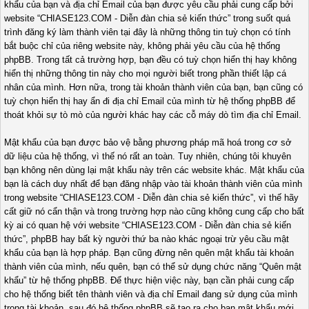
khẩu của bạn và địa chỉ Email của bạn được yêu cầu phải cung cấp bởi
website “CHIASE123.COM - Diễn đàn chia sẻ kiến thức” trong suốt quá
trình đăng ký làm thành viên tại đây là những thông tin tuỳ chọn có tính
bắt buộc chỉ của riêng website này, không phải yêu cầu của hệ thống
phpBB. Trong tất cả trường hợp, bạn đều có tuỳ chọn hiển thị hay không
hiển thị những thông tin này cho mọi người biết trong phần thiết lập cá
nhân của mình. Hơn nữa, trong tài khoản thành viên của bạn, bạn cũng có
tuỳ chọn hiển thị hay ẩn đi địa chỉ Email của mình từ hệ thống phpBB để
thoát khỏi sự tò mò của người khác hay các cỗ máy dò tìm địa chỉ Email.
Mật khẩu của bạn được bảo vệ bằng phương pháp mã hoá trong cơ sở
dữ liệu của hệ thống, vì thế nó rất an toàn. Tuy nhiên, chúng tôi khuyên
bạn không nên dùng lại mật khẩu này trên các website khác. Mật khẩu của
bạn là cách duy nhất để bạn đăng nhập vào tài khoản thành viên của mình
trong website “CHIASE123.COM - Diễn đàn chia sẻ kiến thức”, vì thế hãy
cất giữ nó cẩn thận và trong trường hợp nào cũng không cung cấp cho bất
kỳ ai có quan hệ với website “CHIASE123.COM - Diễn đàn chia sẻ kiến
thức”, phpBB hay bất kỳ người thứ ba nào khác ngoại trừ yêu cầu mật
khẩu của bạn là hợp pháp. Bạn cũng đừng nên quên mật khẩu tài khoản
thành viên của mình, nếu quên, bạn có thể sử dụng chức năng “Quên mật
khẩu” từ hệ thống phpBB. Để thực hiện việc này, bạn cần phải cung cấp
cho hệ thống biết tên thành viên và địa chỉ Email đang sử dụng của mình
trong tài khoản, sau đó hệ thống phpBB sẽ tạo ra cho bạn mật khẩu mới