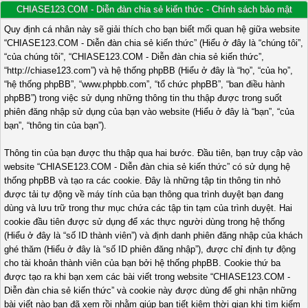
CHIASE123.COM - Diễn đàn chia sẻ kiến thức - Chính sách bảo mật
Quy định cá nhân này sẽ giải thích cho bạn biết mối quan hệ giữa website
“CHIASE123.COM - Diễn đàn chia sẻ kiến thức” (Hiểu ở đây là “chúng tôi”,
“của chúng tôi”, “CHIASE123.COM - Diễn đàn chia sẻ kiến thức”,
“http://chiase123.com”) và hệ thống phpBB (Hiểu ở đây là “họ”, “của họ”,
“hệ thống phpBB”, “www.phpbb.com”, “tổ chức phpBB”, “ban điều hành
phpBB”) trong việc sử dụng những thông tin thu thập được trong suốt
phiên đăng nhập sử dụng của bạn vào website (Hiểu ở đây là “bạn”, “của
bạn”, “thông tin của bạn”).
Thông tin của bạn được thu thập qua hai bước. Đầu tiên, bạn truy cập vào
website “CHIASE123.COM - Diễn đàn chia sẻ kiến thức” có sử dụng hệ
thống phpBB và tạo ra các cookie. Đây là những tập tin thông tin nhỏ
được tải tự động về máy tính của bạn thông qua trình duyệt bạn đang
dùng và lưu trữ trong thư mục chứa các tập tin tạm của trình duyệt. Hai
cookie đầu tiên được sử dụng để xác thực người dùng trong hệ thống
(Hiểu ở đây là “số ID thành viên”) và định danh phiên đăng nhập của khách
ghé thăm (Hiểu ở đây là “số ID phiên đăng nhập”), được chỉ định tự động
cho tài khoản thành viên của bạn bởi hệ thống phpBB. Cookie thứ ba
được tạo ra khi bạn xem các bài viết trong website “CHIASE123.COM -
Diễn đàn chia sẻ kiến thức” và cookie này được dùng để ghi nhận những
bài viết nào bạn đã xem rồi nhằm giúp bạn tiết kiệm thời gian khi tìm kiếm