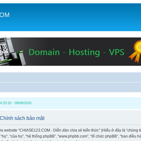
COM
c
4:33:20 - 08/08/2026
 Chính sách bảo mật
iữa website “CHIASE123.COM - Diễn đàn chia sẻ kiến thức” (Hiểu ở đây là “chúng t
à “họ”, “của họ”, “hệ thống phpBB”, “www.phpbb.com”, “tổ chức phpBB”, “ban điều 