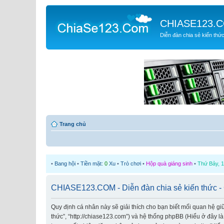
CHIASE123.
Diễn đàn chia sẻ kiến thứ
Trang chủ
•
Bang hội
•
Tiền mặt:
0
Xu
•
Trò chơi
•
Hộp quà giáng sinh
•
Thứ Bảy, 1
CHIASE123.COM - Diễn đàn chia sẻ kiến thức -
Quy định cá nhân này sẽ giải thích cho bạn biết mối quan hệ g
thức”, “http://chiase123.com”) và hệ thống phpBB (Hiểu ở đây l