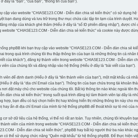
đây là “bạn”, “của bạn”, “thông tin của bạn”).
ruy cập vào website “CHIASE123.COM - Diễn đàn chia sẻ kiến thức” có sử dụng hệ t
uyệt bạn đang dùng và lưu trữ trong thư mục chứa các tập tin tạm của trình duyệt. 
 đăng nhập của khách ghé thăm (Hiểu ở đây là “số ID phiên đăng nhập”), được chỉ 
ong website “CHIASE123.COM - Diễn đàn chia sẻ kiến thức” và cookie này được dùn
ệ thống phpBB khi bạn truy cập vào website “CHIASE123.COM - Diễn đàn chia sẻ ki
i trong quá trình chúng tôi thu thập thông tin của bạn là những thông tin cá nhân
i viết của khách”), đăng ký thành viên trong website “CHIASE123.COM - Diễn đàn chi
viên của chúng tôi và đăng nhập vào hệ thống (Hiểu ở đây là “bài viết của bạn”).
nh viên để định danh (Hiểu ở đây là “tên thành viên của bạn”), một mật khẩu cá n
 (Hiểu ở đây là “địa chỉ Email của bạn”). Thông tin của bạn chứa trong tài khoản 
a nơi đặt máy chủ cho website của chúng tôi. Bất kỳ thông tin nào khác ngoài tên 
àn chia sẻ kiến thức” trong suốt quá trình đăng ký làm thành viên tại đây là nhữn
g hợp, bạn đều có tuỳ chọn hiển thị hay không hiển thị những thông tin này cho mọ
hị hay ẩn đi địa chỉ Email của mình từ hệ thống phpBB để thoát khỏi sự tò mò của 
 sở dữ liệu của hệ thống, vì thế nó rất an toàn. Tuy nhiên, chúng tôi khuyên bạ
thành viên của mình trong website “CHIASE123.COM - Diễn đàn chia sẻ kiến thức”,
23.COM - Diễn đàn chia sẻ kiến thức”, phpBB hay bất kỳ người thứ ba nào khác n
n có thể sử dụng chức năng “Quên mật khẩu” từ hệ thống phpBB. Để thực hiện việc