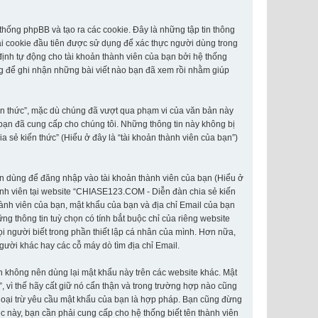
hống phpBB và tạo ra các cookie. Đây là những tập tin thông
Hai cookie đầu tiên được sử dụng để xác thực người dùng trong
định tự động cho tài khoản thành viên của bạn bởi hệ thống
g để ghi nhận những bài viết nào bạn đã xem rồi nhằm giúp
ến thức”, mặc dù chúng đã vượt qua phạm vi của văn bản này
 bạn đã cung cấp cho chúng tôi. Những thông tin này không bị
a sẻ kiến thức” (Hiểu ở đây là “tài khoản thành viên của bạn”)
hân dùng để đăng nhập vào tài khoản thành viên của bạn (Hiểu ở
thành viên tại website “CHIASE123.COM - Diễn đàn chia sẻ kiến
thành viên của bạn, mật khẩu của bạn và địa chỉ Email của bạn
g thông tin tuỳ chọn có tính bắt buộc chỉ của riêng website
i người biết trong phần thiết lập cá nhân của mình. Hơn nữa,
người khác hay các cỗ máy dò tìm địa chỉ Email.
n không nên dùng lại mật khẩu này trên các website khác. Mật
 vì thế hãy cất giữ nó cẩn thận và trong trường hợp nào cũng
goại trừ yêu cầu mật khẩu của bạn là hợp pháp. Bạn cũng đừng
 này, bạn cần phải cung cấp cho hệ thống biết tên thành viên