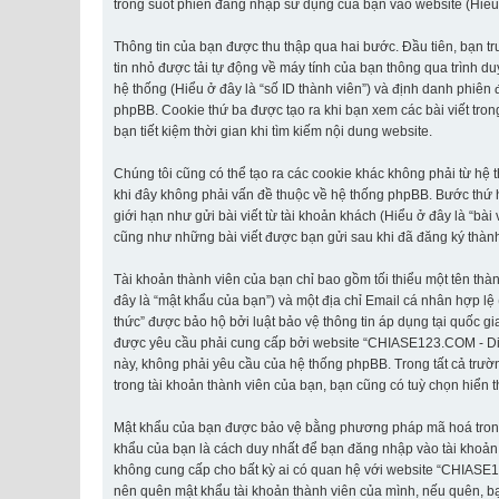
trong suốt phiên đăng nhập sử dụng của bạn vào website (Hiểu ở 
Thông tin của bạn được thu thập qua hai bước. Đầu tiên, bạn t
tin nhỏ được tải tự động về máy tính của bạn thông qua trình d
hệ thống (Hiểu ở đây là “số ID thành viên”) và định danh phiên
phpBB. Cookie thứ ba được tạo ra khi bạn xem các bài viết tr
bạn tiết kiệm thời gian khi tìm kiếm nội dung website.
Chúng tôi cũng có thể tạo ra các cookie khác không phải từ h
khi đây không phải vấn đề thuộc về hệ thống phpBB. Bước thứ ha
giới hạn như gửi bài viết từ tài khoản khách (Hiểu ở đây là “bà
cũng như những bài viết được bạn gửi sau khi đã đăng ký thành 
Tài khoản thành viên của bạn chỉ bao gồm tối thiểu một tên thà
đây là “mật khẩu của bạn”) và một địa chỉ Email cá nhân hợp lệ
thức” được bảo hộ bởi luật bảo vệ thông tin áp dụng tại quốc gi
được yêu cầu phải cung cấp bởi website “CHIASE123.COM - Diễn đ
này, không phải yêu cầu của hệ thống phpBB. Trong tất cả trườn
trong tài khoản thành viên của bạn, bạn cũng có tuỳ chọn hiển t
Mật khẩu của bạn được bảo vệ bằng phương pháp mã hoá trong cơ
khẩu của bạn là cách duy nhất để bạn đăng nhập vào tài khoản 
không cung cấp cho bất kỳ ai có quan hệ với website “CHIASE1
nên quên mật khẩu tài khoản thành viên của mình, nếu quên, bạ