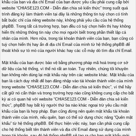
khẩu của bạn và địa chỉ Email của bạn được yêu cầu phải cung cấp bởi
website “CHIASE123.COM - Diễn đàn chia sẻ kiến thức” trong suốt quá
trình đăng ký làm thành viên tại đây là những thông tin tuỳ chọn có tính
bắt buộc chỉ của riêng website này, không phải yêu cầu của hệ thống
phpBB. Trong tất cả trường hợp, bạn đều có tuỳ chọn hiển thị hay không
hiển thị những thông tin này cho mọi người biết trong phần thiết lập cá
nhân của mình. Hơn nữa, trong tài khoản thành viên của bạn, bạn cũng có
tuỳ chọn hiển thị hay ẩn đi địa chỉ Email của mình từ hệ thống phpBB để
thoát khỏi sự tò mò của người khác hay các cỗ máy dò tìm địa chỉ Email.
Mật khẩu của bạn được bảo vệ bằng phương pháp mã hoá trong cơ sở
dữ liệu của hệ thống, vì thế nó rất an toàn. Tuy nhiên, chúng tôi khuyên
bạn không nên dùng lại mật khẩu này trên các website khác. Mật khẩu của
bạn là cách duy nhất để bạn đăng nhập vào tài khoản thành viên của mình
trong website “CHIASE123.COM - Diễn đàn chia sẻ kiến thức”, vì thế hãy
cất giữ nó cẩn thận và trong trường hợp nào cũng không cung cấp cho bất
kỳ ai có quan hệ với website “CHIASE123.COM - Diễn đàn chia sẻ kiến
thức”, phpBB hay bất kỳ người thứ ba nào khác ngoại trừ yêu cầu mật
khẩu của bạn là hợp pháp. Bạn cũng đừng nên quên mật khẩu tài khoản
thành viên của mình, nếu quên, bạn có thể sử dụng chức năng “Quên mật
khẩu” từ hệ thống phpBB. Để thực hiện việc này, bạn cần phải cung cấp
cho hệ thống biết tên thành viên và địa chỉ Email đang sử dụng của mình
trong tài khoản, sau đó hệ thống phpBB sẽ tạo ra cho bạn mật khẩu mới