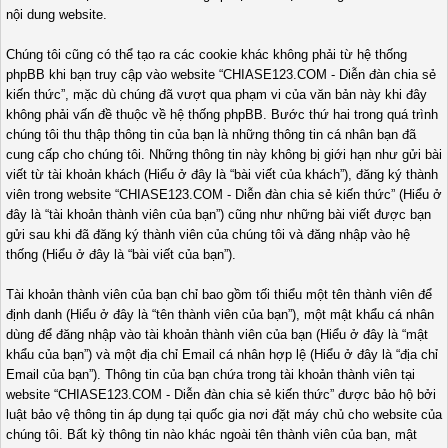
nội dung website.
Chúng tôi cũng có thể tạo ra các cookie khác không phải từ hệ thống
phpBB khi bạn truy cập vào website “CHIASE123.COM - Diễn đàn chia sẻ
kiến thức”, mặc dù chúng đã vượt qua phạm vi của văn bản này khi đây
không phải vấn đề thuộc về hệ thống phpBB. Bước thứ hai trong quá trình
chúng tôi thu thập thông tin của bạn là những thông tin cá nhân bạn đã
cung cấp cho chúng tôi. Những thông tin này không bị giới hạn như gửi bài
viết từ tài khoản khách (Hiểu ở đây là “bài viết của khách”), đăng ký thành
viên trong website “CHIASE123.COM - Diễn đàn chia sẻ kiến thức” (Hiểu ở
đây là “tài khoản thành viên của bạn”) cũng như những bài viết được bạn
gửi sau khi đã đăng ký thành viên của chúng tôi và đăng nhập vào hệ
thống (Hiểu ở đây là “bài viết của bạn”).
Tài khoản thành viên của bạn chỉ bao gồm tối thiểu một tên thành viên để
định danh (Hiểu ở đây là “tên thành viên của bạn”), một mật khẩu cá nhân
dùng để đăng nhập vào tài khoản thành viên của bạn (Hiểu ở đây là “mật
khẩu của bạn”) và một địa chỉ Email cá nhân hợp lệ (Hiểu ở đây là “địa chỉ
Email của bạn”). Thông tin của bạn chứa trong tài khoản thành viên tại
website “CHIASE123.COM - Diễn đàn chia sẻ kiến thức” được bảo hộ bởi
luật bảo vệ thông tin áp dụng tại quốc gia nơi đặt máy chủ cho website của
chúng tôi. Bất kỳ thông tin nào khác ngoài tên thành viên của bạn, mật