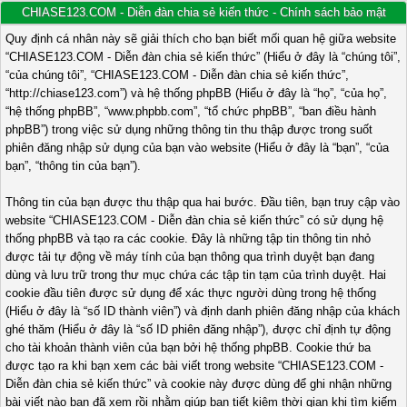
CHIASE123.COM - Diễn đàn chia sẻ kiến thức - Chính sách bảo mật
Quy định cá nhân này sẽ giải thích cho bạn biết mối quan hệ giữa website
“CHIASE123.COM - Diễn đàn chia sẻ kiến thức” (Hiểu ở đây là “chúng tôi”,
“của chúng tôi”, “CHIASE123.COM - Diễn đàn chia sẻ kiến thức”,
“http://chiase123.com”) và hệ thống phpBB (Hiểu ở đây là “họ”, “của họ”,
“hệ thống phpBB”, “www.phpbb.com”, “tổ chức phpBB”, “ban điều hành
phpBB”) trong việc sử dụng những thông tin thu thập được trong suốt
phiên đăng nhập sử dụng của bạn vào website (Hiểu ở đây là “bạn”, “của
bạn”, “thông tin của bạn”).
Thông tin của bạn được thu thập qua hai bước. Đầu tiên, bạn truy cập vào
website “CHIASE123.COM - Diễn đàn chia sẻ kiến thức” có sử dụng hệ
thống phpBB và tạo ra các cookie. Đây là những tập tin thông tin nhỏ
được tải tự động về máy tính của bạn thông qua trình duyệt bạn đang
dùng và lưu trữ trong thư mục chứa các tập tin tạm của trình duyệt. Hai
cookie đầu tiên được sử dụng để xác thực người dùng trong hệ thống
(Hiểu ở đây là “số ID thành viên”) và định danh phiên đăng nhập của khách
ghé thăm (Hiểu ở đây là “số ID phiên đăng nhập”), được chỉ định tự động
cho tài khoản thành viên của bạn bởi hệ thống phpBB. Cookie thứ ba
được tạo ra khi bạn xem các bài viết trong website “CHIASE123.COM -
Diễn đàn chia sẻ kiến thức” và cookie này được dùng để ghi nhận những
bài viết nào bạn đã xem rồi nhằm giúp bạn tiết kiệm thời gian khi tìm kiếm