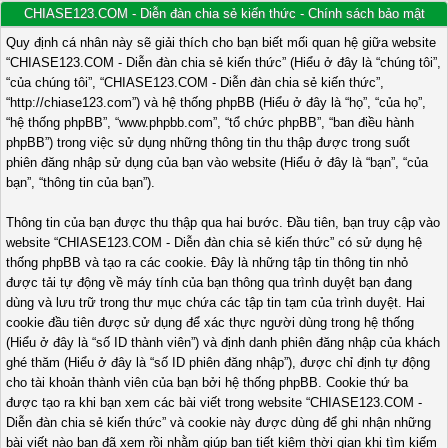
CHIASE123.COM - Diễn đàn chia sẻ kiến thức - Chính sách bảo mật
Quy định cá nhân này sẽ giải thích cho bạn biết mối quan hệ giữa website
“CHIASE123.COM - Diễn đàn chia sẻ kiến thức” (Hiểu ở đây là “chúng tôi”,
“của chúng tôi”, “CHIASE123.COM - Diễn đàn chia sẻ kiến thức”,
“http://chiase123.com”) và hệ thống phpBB (Hiểu ở đây là “họ”, “của họ”,
“hệ thống phpBB”, “www.phpbb.com”, “tổ chức phpBB”, “ban điều hành
phpBB”) trong việc sử dụng những thông tin thu thập được trong suốt
phiên đăng nhập sử dụng của bạn vào website (Hiểu ở đây là “bạn”, “của
bạn”, “thông tin của bạn”).
Thông tin của bạn được thu thập qua hai bước. Đầu tiên, bạn truy cập vào
website “CHIASE123.COM - Diễn đàn chia sẻ kiến thức” có sử dụng hệ
thống phpBB và tạo ra các cookie. Đây là những tập tin thông tin nhỏ
được tải tự động về máy tính của bạn thông qua trình duyệt bạn đang
dùng và lưu trữ trong thư mục chứa các tập tin tạm của trình duyệt. Hai
cookie đầu tiên được sử dụng để xác thực người dùng trong hệ thống
(Hiểu ở đây là “số ID thành viên”) và định danh phiên đăng nhập của khách
ghé thăm (Hiểu ở đây là “số ID phiên đăng nhập”), được chỉ định tự động
cho tài khoản thành viên của bạn bởi hệ thống phpBB. Cookie thứ ba
được tạo ra khi bạn xem các bài viết trong website “CHIASE123.COM -
Diễn đàn chia sẻ kiến thức” và cookie này được dùng để ghi nhận những
bài viết nào bạn đã xem rồi nhằm giúp bạn tiết kiệm thời gian khi tìm kiếm