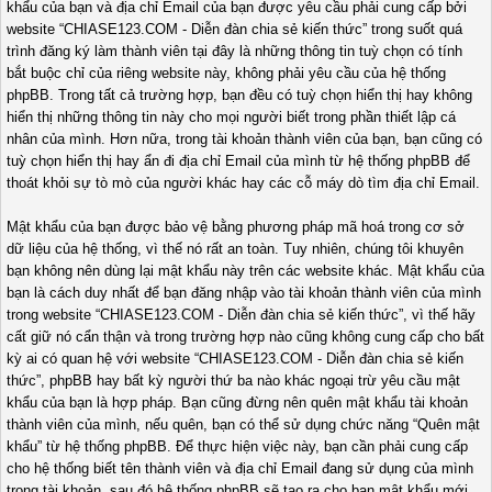
khẩu của bạn và địa chỉ Email của bạn được yêu cầu phải cung cấp bởi
website “CHIASE123.COM - Diễn đàn chia sẻ kiến thức” trong suốt quá
trình đăng ký làm thành viên tại đây là những thông tin tuỳ chọn có tính
bắt buộc chỉ của riêng website này, không phải yêu cầu của hệ thống
phpBB. Trong tất cả trường hợp, bạn đều có tuỳ chọn hiển thị hay không
hiển thị những thông tin này cho mọi người biết trong phần thiết lập cá
nhân của mình. Hơn nữa, trong tài khoản thành viên của bạn, bạn cũng có
tuỳ chọn hiển thị hay ẩn đi địa chỉ Email của mình từ hệ thống phpBB để
thoát khỏi sự tò mò của người khác hay các cỗ máy dò tìm địa chỉ Email.
Mật khẩu của bạn được bảo vệ bằng phương pháp mã hoá trong cơ sở
dữ liệu của hệ thống, vì thế nó rất an toàn. Tuy nhiên, chúng tôi khuyên
bạn không nên dùng lại mật khẩu này trên các website khác. Mật khẩu của
bạn là cách duy nhất để bạn đăng nhập vào tài khoản thành viên của mình
trong website “CHIASE123.COM - Diễn đàn chia sẻ kiến thức”, vì thế hãy
cất giữ nó cẩn thận và trong trường hợp nào cũng không cung cấp cho bất
kỳ ai có quan hệ với website “CHIASE123.COM - Diễn đàn chia sẻ kiến
thức”, phpBB hay bất kỳ người thứ ba nào khác ngoại trừ yêu cầu mật
khẩu của bạn là hợp pháp. Bạn cũng đừng nên quên mật khẩu tài khoản
thành viên của mình, nếu quên, bạn có thể sử dụng chức năng “Quên mật
khẩu” từ hệ thống phpBB. Để thực hiện việc này, bạn cần phải cung cấp
cho hệ thống biết tên thành viên và địa chỉ Email đang sử dụng của mình
trong tài khoản, sau đó hệ thống phpBB sẽ tạo ra cho bạn mật khẩu mới