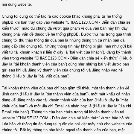
nội dung website.
Chúng tôi cũng có thể tạo ra các cookie khác không phải từ hệ thống
phpBB khi bạn truy cập vào website “CHIASE123.COM - Diễn đàn chia sẻ
kiến thức”, mặc dù chúng đã vượt qua phạm vi của văn bản này khi đây
không phải vấn đề thuộc về hệ thống phpBB. Bước thứ hai trong quá trình
chúng tôi thu thập thông tin của bạn là những thông tin cá nhân bạn đã
cung cấp cho chúng tôi. Những thông tin này không bị giới hạn như gửi bài
viết từ tài khoản khách (Hiểu ở đây là “bài viết của khách”), đăng ký thành
viên trong website “CHIASE123.COM - Diễn đàn chia sẻ kiến thức” (Hiểu ở
đây là “tài khoản thành viên của bạn”) cũng như những bài viết được bạn
gửi sau khi đã đăng ký thành viên của chúng tôi và đăng nhập vào hệ
thống (Hiểu ở đây là “bài viết của bạn”).
Tài khoản thành viên của bạn chỉ bao gồm tối thiểu một tên thành viên để
định danh (Hiểu ở đây là “tên thành viên của bạn”), một mật khẩu cá nhân
dùng để đăng nhập vào tài khoản thành viên của bạn (Hiểu ở đây là “mật
khẩu của bạn”) và một địa chỉ Email cá nhân hợp lệ (Hiểu ở đây là “địa chỉ
Email của bạn”). Thông tin của bạn chứa trong tài khoản thành viên tại
website “CHIASE123.COM - Diễn đàn chia sẻ kiến thức” được bảo hộ bởi
luật bảo vệ thông tin áp dụng tại quốc gia nơi đặt máy chủ cho website của
chúng tôi. Bất kỳ thông tin nào khác ngoài tên thành viên của bạn, mật