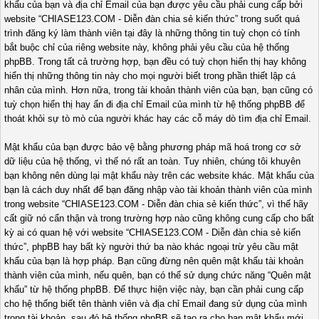
khẩu của bạn và địa chỉ Email của bạn được yêu cầu phải cung cấp bởi
website “CHIASE123.COM - Diễn đàn chia sẻ kiến thức” trong suốt quá
trình đăng ký làm thành viên tại đây là những thông tin tuỳ chọn có tính
bắt buộc chỉ của riêng website này, không phải yêu cầu của hệ thống
phpBB. Trong tất cả trường hợp, bạn đều có tuỳ chọn hiển thị hay không
hiển thị những thông tin này cho mọi người biết trong phần thiết lập cá
nhân của mình. Hơn nữa, trong tài khoản thành viên của bạn, bạn cũng có
tuỳ chọn hiển thị hay ẩn đi địa chỉ Email của mình từ hệ thống phpBB để
thoát khỏi sự tò mò của người khác hay các cỗ máy dò tìm địa chỉ Email.
Mật khẩu của bạn được bảo vệ bằng phương pháp mã hoá trong cơ sở
dữ liệu của hệ thống, vì thế nó rất an toàn. Tuy nhiên, chúng tôi khuyên
bạn không nên dùng lại mật khẩu này trên các website khác. Mật khẩu của
bạn là cách duy nhất để bạn đăng nhập vào tài khoản thành viên của mình
trong website “CHIASE123.COM - Diễn đàn chia sẻ kiến thức”, vì thế hãy
cất giữ nó cẩn thận và trong trường hợp nào cũng không cung cấp cho bất
kỳ ai có quan hệ với website “CHIASE123.COM - Diễn đàn chia sẻ kiến
thức”, phpBB hay bất kỳ người thứ ba nào khác ngoại trừ yêu cầu mật
khẩu của bạn là hợp pháp. Bạn cũng đừng nên quên mật khẩu tài khoản
thành viên của mình, nếu quên, bạn có thể sử dụng chức năng “Quên mật
khẩu” từ hệ thống phpBB. Để thực hiện việc này, bạn cần phải cung cấp
cho hệ thống biết tên thành viên và địa chỉ Email đang sử dụng của mình
trong tài khoản, sau đó hệ thống phpBB sẽ tạo ra cho bạn mật khẩu mới