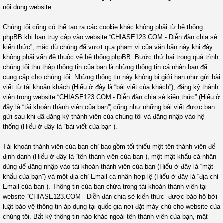
nội dung website.
Chúng tôi cũng có thể tạo ra các cookie khác không phải từ hệ thống
phpBB khi bạn truy cập vào website “CHIASE123.COM - Diễn đàn chia sẻ
kiến thức”, mặc dù chúng đã vượt qua phạm vi của văn bản này khi đây
không phải vấn đề thuộc về hệ thống phpBB. Bước thứ hai trong quá trình
chúng tôi thu thập thông tin của bạn là những thông tin cá nhân bạn đã
cung cấp cho chúng tôi. Những thông tin này không bị giới hạn như gửi bài
viết từ tài khoản khách (Hiểu ở đây là “bài viết của khách”), đăng ký thành
viên trong website “CHIASE123.COM - Diễn đàn chia sẻ kiến thức” (Hiểu ở
đây là “tài khoản thành viên của bạn”) cũng như những bài viết được bạn
gửi sau khi đã đăng ký thành viên của chúng tôi và đăng nhập vào hệ
thống (Hiểu ở đây là “bài viết của bạn”).
Tài khoản thành viên của bạn chỉ bao gồm tối thiểu một tên thành viên để
định danh (Hiểu ở đây là “tên thành viên của bạn”), một mật khẩu cá nhân
dùng để đăng nhập vào tài khoản thành viên của bạn (Hiểu ở đây là “mật
khẩu của bạn”) và một địa chỉ Email cá nhân hợp lệ (Hiểu ở đây là “địa chỉ
Email của bạn”). Thông tin của bạn chứa trong tài khoản thành viên tại
website “CHIASE123.COM - Diễn đàn chia sẻ kiến thức” được bảo hộ bởi
luật bảo vệ thông tin áp dụng tại quốc gia nơi đặt máy chủ cho website của
chúng tôi. Bất kỳ thông tin nào khác ngoài tên thành viên của bạn, mật