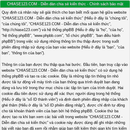
CHIASE123.COM - Diễn đàn chia sẻ kiến thức - Chính sách bảo mật
Quy định cá nhân này sẽ giải thích cho bạn biết mối quan hệ giữa website
“CHIASE123.COM - Diễn đàn chia sẻ kiến thức” (Hiểu ở đây là “chúng tôi”,
“của chúng tôi”, “CHIASE123.COM - Diễn đàn chia sẻ kiến thức”,
“http://chiase123.com”) và hệ thống phpBB (Hiểu ở đây là “họ”, “của họ”,
“hệ thống phpBB”, “www.phpbb.com”, “tổ chức phpBB”, “ban điều hành
phpBB”) trong việc sử dụng những thông tin thu thập được trong suốt
phiên đăng nhập sử dụng của bạn vào website (Hiểu ở đây là “bạn”, “của
bạn”, “thông tin của bạn”).
Thông tin của bạn được thu thập qua hai bước. Đầu tiên, bạn truy cập vào
website “CHIASE123.COM - Diễn đàn chia sẻ kiến thức” có sử dụng hệ
thống phpBB và tạo ra các cookie. Đây là những tập tin thông tin nhỏ
được tải tự động về máy tính của bạn thông qua trình duyệt bạn đang
dùng và lưu trữ trong thư mục chứa các tập tin tạm của trình duyệt. Hai
cookie đầu tiên được sử dụng để xác thực người dùng trong hệ thống
(Hiểu ở đây là “số ID thành viên”) và định danh phiên đăng nhập của khách
ghé thăm (Hiểu ở đây là “số ID phiên đăng nhập”), được chỉ định tự động
cho tài khoản thành viên của bạn bởi hệ thống phpBB. Cookie thứ ba
được tạo ra khi bạn xem các bài viết trong website “CHIASE123.COM -
Diễn đàn chia sẻ kiến thức” và cookie này được dùng để ghi nhận những
bài viết nào bạn đã xem rồi nhằm giúp bạn tiết kiệm thời gian khi tìm kiếm