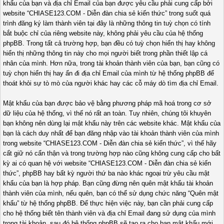
khẩu của bạn và địa chỉ Email của bạn được yêu cầu phải cung cấp bởi
website “CHIASE123.COM - Diễn đàn chia sẻ kiến thức” trong suốt quá
trình đăng ký làm thành viên tại đây là những thông tin tuỳ chọn có tính
bắt buộc chỉ của riêng website này, không phải yêu cầu của hệ thống
phpBB. Trong tất cả trường hợp, bạn đều có tuỳ chọn hiển thị hay không
hiển thị những thông tin này cho mọi người biết trong phần thiết lập cá
nhân của mình. Hơn nữa, trong tài khoản thành viên của bạn, bạn cũng có
tuỳ chọn hiển thị hay ẩn đi địa chỉ Email của mình từ hệ thống phpBB để
thoát khỏi sự tò mò của người khác hay các cỗ máy dò tìm địa chỉ Email.
Mật khẩu của bạn được bảo vệ bằng phương pháp mã hoá trong cơ sở
dữ liệu của hệ thống, vì thế nó rất an toàn. Tuy nhiên, chúng tôi khuyên
bạn không nên dùng lại mật khẩu này trên các website khác. Mật khẩu của
bạn là cách duy nhất để bạn đăng nhập vào tài khoản thành viên của mình
trong website “CHIASE123.COM - Diễn đàn chia sẻ kiến thức”, vì thế hãy
cất giữ nó cẩn thận và trong trường hợp nào cũng không cung cấp cho bất
kỳ ai có quan hệ với website “CHIASE123.COM - Diễn đàn chia sẻ kiến
thức”, phpBB hay bất kỳ người thứ ba nào khác ngoại trừ yêu cầu mật
khẩu của bạn là hợp pháp. Bạn cũng đừng nên quên mật khẩu tài khoản
thành viên của mình, nếu quên, bạn có thể sử dụng chức năng “Quên mật
khẩu” từ hệ thống phpBB. Để thực hiện việc này, bạn cần phải cung cấp
cho hệ thống biết tên thành viên và địa chỉ Email đang sử dụng của mình
trong tài khoản, sau đó hệ thống phpBB sẽ tạo ra cho bạn mật khẩu mới