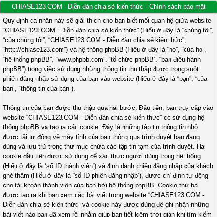
CHIASE123.COM - Diễn đàn chia sẻ kiến thức - Chính sách bảo mật
Quy định cá nhân này sẽ giải thích cho bạn biết mối quan hệ giữa website
“CHIASE123.COM - Diễn đàn chia sẻ kiến thức” (Hiểu ở đây là “chúng tôi”,
“của chúng tôi”, “CHIASE123.COM - Diễn đàn chia sẻ kiến thức”,
“http://chiase123.com”) và hệ thống phpBB (Hiểu ở đây là “họ”, “của họ”,
“hệ thống phpBB”, “www.phpbb.com”, “tổ chức phpBB”, “ban điều hành
phpBB”) trong việc sử dụng những thông tin thu thập được trong suốt
phiên đăng nhập sử dụng của bạn vào website (Hiểu ở đây là “bạn”, “của
bạn”, “thông tin của bạn”).
Thông tin của bạn được thu thập qua hai bước. Đầu tiên, bạn truy cập vào
website “CHIASE123.COM - Diễn đàn chia sẻ kiến thức” có sử dụng hệ
thống phpBB và tạo ra các cookie. Đây là những tập tin thông tin nhỏ
được tải tự động về máy tính của bạn thông qua trình duyệt bạn đang
dùng và lưu trữ trong thư mục chứa các tập tin tạm của trình duyệt. Hai
cookie đầu tiên được sử dụng để xác thực người dùng trong hệ thống
(Hiểu ở đây là “số ID thành viên”) và định danh phiên đăng nhập của khách
ghé thăm (Hiểu ở đây là “số ID phiên đăng nhập”), được chỉ định tự động
cho tài khoản thành viên của bạn bởi hệ thống phpBB. Cookie thứ ba
được tạo ra khi bạn xem các bài viết trong website “CHIASE123.COM -
Diễn đàn chia sẻ kiến thức” và cookie này được dùng để ghi nhận những
bài viết nào bạn đã xem rồi nhằm giúp bạn tiết kiệm thời gian khi tìm kiếm