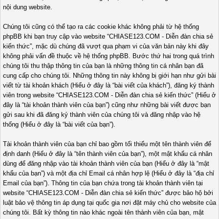
nội dung website.
Chúng tôi cũng có thể tạo ra các cookie khác không phải từ hệ thống
phpBB khi bạn truy cập vào website “CHIASE123.COM - Diễn đàn chia sẻ
kiến thức”, mặc dù chúng đã vượt qua phạm vi của văn bản này khi đây
không phải vấn đề thuộc về hệ thống phpBB. Bước thứ hai trong quá trình
chúng tôi thu thập thông tin của bạn là những thông tin cá nhân bạn đã
cung cấp cho chúng tôi. Những thông tin này không bị giới hạn như gửi bài
viết từ tài khoản khách (Hiểu ở đây là “bài viết của khách”), đăng ký thành
viên trong website “CHIASE123.COM - Diễn đàn chia sẻ kiến thức” (Hiểu ở
đây là “tài khoản thành viên của bạn”) cũng như những bài viết được bạn
gửi sau khi đã đăng ký thành viên của chúng tôi và đăng nhập vào hệ
thống (Hiểu ở đây là “bài viết của bạn”).
Tài khoản thành viên của bạn chỉ bao gồm tối thiểu một tên thành viên để
định danh (Hiểu ở đây là “tên thành viên của bạn”), một mật khẩu cá nhân
dùng để đăng nhập vào tài khoản thành viên của bạn (Hiểu ở đây là “mật
khẩu của bạn”) và một địa chỉ Email cá nhân hợp lệ (Hiểu ở đây là “địa chỉ
Email của bạn”). Thông tin của bạn chứa trong tài khoản thành viên tại
website “CHIASE123.COM - Diễn đàn chia sẻ kiến thức” được bảo hộ bởi
luật bảo vệ thông tin áp dụng tại quốc gia nơi đặt máy chủ cho website của
chúng tôi. Bất kỳ thông tin nào khác ngoài tên thành viên của bạn, mật