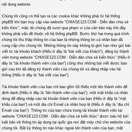
nội dung website.
Chúng tôi cũng có thể tạo ra các cookie khác không phải từ hệ thống
phpBB khi bạn truy cập vào website “CHIASE123.COM - Diễn đàn chia sẻ
kiến thức”, mặc dù chúng đã vượt qua phạm vi của văn bản này khi đây
không phải vấn đề thuộc về hệ thống phpBB. Bước thứ hai trong quá trình
chúng tôi thu thập thông tin của bạn là những thông tin cá nhân bạn đã
cung cấp cho chúng tôi. Những thông tin này không bị giới hạn như gửi bài
viết từ tài khoản khách (Hiểu ở đây là “bài viết của khách”), đăng ký thành
viên trong website “CHIASE123.COM - Diễn đàn chia sẻ kiến thức” (Hiểu ở
đây là “tài khoản thành viên của bạn”) cũng như những bài viết được bạn
gửi sau khi đã đăng ký thành viên của chúng tôi và đăng nhập vào hệ
thống (Hiểu ở đây là “bài viết của bạn”).
Tài khoản thành viên của bạn chỉ bao gồm tối thiểu một tên thành viên để
định danh (Hiểu ở đây là “tên thành viên của bạn”), một mật khẩu cá nhân
dùng để đăng nhập vào tài khoản thành viên của bạn (Hiểu ở đây là “mật
khẩu của bạn”) và một địa chỉ Email cá nhân hợp lệ (Hiểu ở đây là “địa chỉ
Email của bạn”). Thông tin của bạn chứa trong tài khoản thành viên tại
website “CHIASE123.COM - Diễn đàn chia sẻ kiến thức” được bảo hộ bởi
luật bảo vệ thông tin áp dụng tại quốc gia nơi đặt máy chủ cho website của
chúng tôi. Bất kỳ thông tin nào khác ngoài tên thành viên của bạn, mật