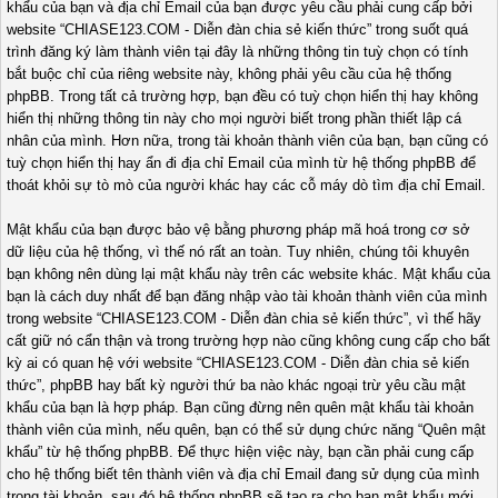
khẩu của bạn và địa chỉ Email của bạn được yêu cầu phải cung cấp bởi
website “CHIASE123.COM - Diễn đàn chia sẻ kiến thức” trong suốt quá
trình đăng ký làm thành viên tại đây là những thông tin tuỳ chọn có tính
bắt buộc chỉ của riêng website này, không phải yêu cầu của hệ thống
phpBB. Trong tất cả trường hợp, bạn đều có tuỳ chọn hiển thị hay không
hiển thị những thông tin này cho mọi người biết trong phần thiết lập cá
nhân của mình. Hơn nữa, trong tài khoản thành viên của bạn, bạn cũng có
tuỳ chọn hiển thị hay ẩn đi địa chỉ Email của mình từ hệ thống phpBB để
thoát khỏi sự tò mò của người khác hay các cỗ máy dò tìm địa chỉ Email.
Mật khẩu của bạn được bảo vệ bằng phương pháp mã hoá trong cơ sở
dữ liệu của hệ thống, vì thế nó rất an toàn. Tuy nhiên, chúng tôi khuyên
bạn không nên dùng lại mật khẩu này trên các website khác. Mật khẩu của
bạn là cách duy nhất để bạn đăng nhập vào tài khoản thành viên của mình
trong website “CHIASE123.COM - Diễn đàn chia sẻ kiến thức”, vì thế hãy
cất giữ nó cẩn thận và trong trường hợp nào cũng không cung cấp cho bất
kỳ ai có quan hệ với website “CHIASE123.COM - Diễn đàn chia sẻ kiến
thức”, phpBB hay bất kỳ người thứ ba nào khác ngoại trừ yêu cầu mật
khẩu của bạn là hợp pháp. Bạn cũng đừng nên quên mật khẩu tài khoản
thành viên của mình, nếu quên, bạn có thể sử dụng chức năng “Quên mật
khẩu” từ hệ thống phpBB. Để thực hiện việc này, bạn cần phải cung cấp
cho hệ thống biết tên thành viên và địa chỉ Email đang sử dụng của mình
trong tài khoản, sau đó hệ thống phpBB sẽ tạo ra cho bạn mật khẩu mới