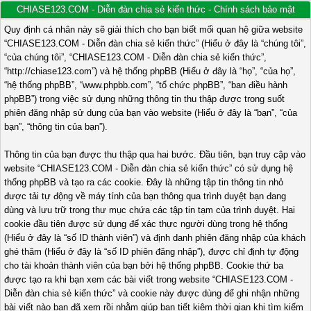
CHIASE123.COM - Diễn đàn chia sẻ kiến thức - Chính sách bảo mật
Quy định cá nhân này sẽ giải thích cho bạn biết mối quan hệ giữa website
“CHIASE123.COM - Diễn đàn chia sẻ kiến thức” (Hiểu ở đây là “chúng tôi”,
“của chúng tôi”, “CHIASE123.COM - Diễn đàn chia sẻ kiến thức”,
“http://chiase123.com”) và hệ thống phpBB (Hiểu ở đây là “họ”, “của họ”,
“hệ thống phpBB”, “www.phpbb.com”, “tổ chức phpBB”, “ban điều hành
phpBB”) trong việc sử dụng những thông tin thu thập được trong suốt
phiên đăng nhập sử dụng của bạn vào website (Hiểu ở đây là “bạn”, “của
bạn”, “thông tin của bạn”).
Thông tin của bạn được thu thập qua hai bước. Đầu tiên, bạn truy cập vào
website “CHIASE123.COM - Diễn đàn chia sẻ kiến thức” có sử dụng hệ
thống phpBB và tạo ra các cookie. Đây là những tập tin thông tin nhỏ
được tải tự động về máy tính của bạn thông qua trình duyệt bạn đang
dùng và lưu trữ trong thư mục chứa các tập tin tạm của trình duyệt. Hai
cookie đầu tiên được sử dụng để xác thực người dùng trong hệ thống
(Hiểu ở đây là “số ID thành viên”) và định danh phiên đăng nhập của khách
ghé thăm (Hiểu ở đây là “số ID phiên đăng nhập”), được chỉ định tự động
cho tài khoản thành viên của bạn bởi hệ thống phpBB. Cookie thứ ba
được tạo ra khi bạn xem các bài viết trong website “CHIASE123.COM -
Diễn đàn chia sẻ kiến thức” và cookie này được dùng để ghi nhận những
bài viết nào bạn đã xem rồi nhằm giúp bạn tiết kiệm thời gian khi tìm kiếm