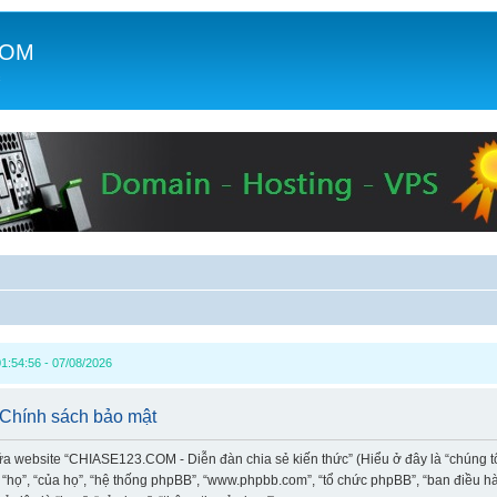
COM
c
1:54:56 - 07/08/2026
 Chính sách bảo mật
iữa website “CHIASE123.COM - Diễn đàn chia sẻ kiến thức” (Hiểu ở đây là “chúng t
à “họ”, “của họ”, “hệ thống phpBB”, “www.phpbb.com”, “tổ chức phpBB”, “ban điều 