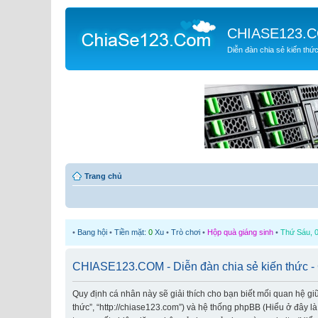
CHIASE123.
Diễn đàn chia sẻ kiến thứ
Trang chủ
•
Bang hội
•
Tiền mặt:
0
Xu
•
Trò chơi
•
Hộp quà giáng sinh
•
Thứ Sáu, 0
CHIASE123.COM - Diễn đàn chia sẻ kiến thức -
Quy định cá nhân này sẽ giải thích cho bạn biết mối quan hệ g
thức”, “http://chiase123.com”) và hệ thống phpBB (Hiểu ở đây l