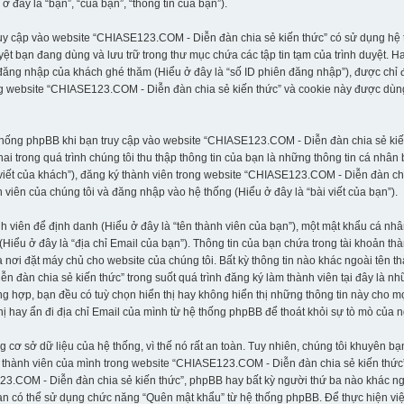
đây là “bạn”, “của bạn”, “thông tin của bạn”).
ruy cập vào website “CHIASE123.COM - Diễn đàn chia sẻ kiến thức” có sử dụng hệ t
uyệt bạn đang dùng và lưu trữ trong thư mục chứa các tập tin tạm của trình duyệt. 
 đăng nhập của khách ghé thăm (Hiểu ở đây là “số ID phiên đăng nhập”), được chỉ 
ong website “CHIASE123.COM - Diễn đàn chia sẻ kiến thức” và cookie này được dùn
ệ thống phpBB khi bạn truy cập vào website “CHIASE123.COM - Diễn đàn chia sẻ ki
i trong quá trình chúng tôi thu thập thông tin của bạn là những thông tin cá nhân
i viết của khách”), đăng ký thành viên trong website “CHIASE123.COM - Diễn đàn chi
viên của chúng tôi và đăng nhập vào hệ thống (Hiểu ở đây là “bài viết của bạn”).
nh viên để định danh (Hiểu ở đây là “tên thành viên của bạn”), một mật khẩu cá n
 (Hiểu ở đây là “địa chỉ Email của bạn”). Thông tin của bạn chứa trong tài khoản 
a nơi đặt máy chủ cho website của chúng tôi. Bất kỳ thông tin nào khác ngoài tên 
àn chia sẻ kiến thức” trong suốt quá trình đăng ký làm thành viên tại đây là nhữn
g hợp, bạn đều có tuỳ chọn hiển thị hay không hiển thị những thông tin này cho mọ
hị hay ẩn đi địa chỉ Email của mình từ hệ thống phpBB để thoát khỏi sự tò mò của 
 sở dữ liệu của hệ thống, vì thế nó rất an toàn. Tuy nhiên, chúng tôi khuyên bạ
thành viên của mình trong website “CHIASE123.COM - Diễn đàn chia sẻ kiến thức”,
23.COM - Diễn đàn chia sẻ kiến thức”, phpBB hay bất kỳ người thứ ba nào khác n
n có thể sử dụng chức năng “Quên mật khẩu” từ hệ thống phpBB. Để thực hiện việc