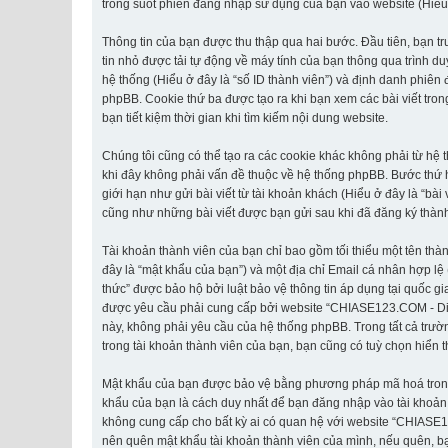
trong suốt phiên đăng nhập sử dụng của bạn vào website (Hiểu ở 
Thông tin của bạn được thu thập qua hai bước. Đầu tiên, bạn t
tin nhỏ được tải tự động về máy tính của bạn thông qua trình d
hệ thống (Hiểu ở đây là “số ID thành viên”) và định danh phiên
phpBB. Cookie thứ ba được tạo ra khi bạn xem các bài viết tr
bạn tiết kiệm thời gian khi tìm kiếm nội dung website.
Chúng tôi cũng có thể tạo ra các cookie khác không phải từ h
khi đây không phải vấn đề thuộc về hệ thống phpBB. Bước thứ ha
giới hạn như gửi bài viết từ tài khoản khách (Hiểu ở đây là “bà
cũng như những bài viết được bạn gửi sau khi đã đăng ký thành 
Tài khoản thành viên của bạn chỉ bao gồm tối thiểu một tên thà
đây là “mật khẩu của bạn”) và một địa chỉ Email cá nhân hợp lệ
thức” được bảo hộ bởi luật bảo vệ thông tin áp dụng tại quốc gi
được yêu cầu phải cung cấp bởi website “CHIASE123.COM - Diễn đ
này, không phải yêu cầu của hệ thống phpBB. Trong tất cả trườn
trong tài khoản thành viên của bạn, bạn cũng có tuỳ chọn hiển t
Mật khẩu của bạn được bảo vệ bằng phương pháp mã hoá trong cơ
khẩu của bạn là cách duy nhất để bạn đăng nhập vào tài khoản 
không cung cấp cho bất kỳ ai có quan hệ với website “CHIASE1
nên quên mật khẩu tài khoản thành viên của mình, nếu quên, bạ