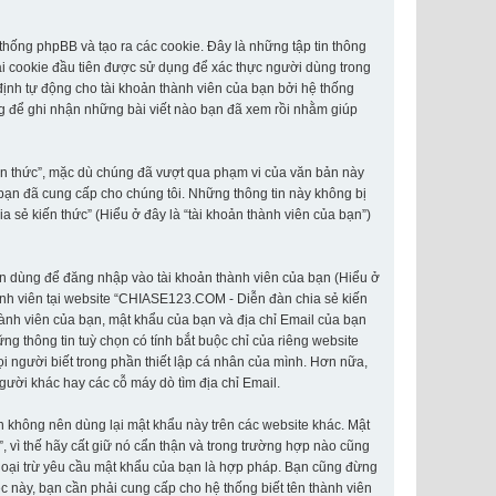
hống phpBB và tạo ra các cookie. Đây là những tập tin thông
Hai cookie đầu tiên được sử dụng để xác thực người dùng trong
định tự động cho tài khoản thành viên của bạn bởi hệ thống
g để ghi nhận những bài viết nào bạn đã xem rồi nhằm giúp
ến thức”, mặc dù chúng đã vượt qua phạm vi của văn bản này
 bạn đã cung cấp cho chúng tôi. Những thông tin này không bị
a sẻ kiến thức” (Hiểu ở đây là “tài khoản thành viên của bạn”)
hân dùng để đăng nhập vào tài khoản thành viên của bạn (Hiểu ở
thành viên tại website “CHIASE123.COM - Diễn đàn chia sẻ kiến
thành viên của bạn, mật khẩu của bạn và địa chỉ Email của bạn
g thông tin tuỳ chọn có tính bắt buộc chỉ của riêng website
i người biết trong phần thiết lập cá nhân của mình. Hơn nữa,
người khác hay các cỗ máy dò tìm địa chỉ Email.
n không nên dùng lại mật khẩu này trên các website khác. Mật
 vì thế hãy cất giữ nó cẩn thận và trong trường hợp nào cũng
goại trừ yêu cầu mật khẩu của bạn là hợp pháp. Bạn cũng đừng
 này, bạn cần phải cung cấp cho hệ thống biết tên thành viên