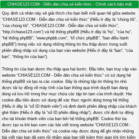
CHIASE123.COM - Diễn đàn chia sẻ kiến thức - Chính sách bảo mật
Quy định cá nhân này sẽ giải thích cho bạn biết mối quan hệ giữa website
“CHIASE123.COM - Diễn đàn chia sẻ kiến thức” (Hiểu ở đây là “chúng tôi”,
“của chúng tôi”, “CHIASE123.COM - Diễn đàn chia sẻ kiến thức”,
“http://chiase123.com”) và hệ thống phpBB (Hiểu ở đây là “họ”, “của họ”,
“hệ thống phpBB”, “www.phpbb.com”, “tổ chức phpBB”, “ban điều hành
phpBB”) trong việc sử dụng những thông tin thu thập được trong suốt
phiên đăng nhập sử dụng của bạn vào website (Hiểu ở đây là “bạn”, “của
bạn”, “thông tin của bạn”).
Thông tin của bạn được thu thập qua hai bước. Đầu tiên, bạn truy cập vào
website “CHIASE123.COM - Diễn đàn chia sẻ kiến thức” có sử dụng hệ
thống phpBB và tạo ra các cookie. Đây là những tập tin thông tin nhỏ
được tải tự động về máy tính của bạn thông qua trình duyệt bạn đang
dùng và lưu trữ trong thư mục chứa các tập tin tạm của trình duyệt. Hai
cookie đầu tiên được sử dụng để xác thực người dùng trong hệ thống
(Hiểu ở đây là “số ID thành viên”) và định danh phiên đăng nhập của khách
ghé thăm (Hiểu ở đây là “số ID phiên đăng nhập”), được chỉ định tự động
cho tài khoản thành viên của bạn bởi hệ thống phpBB. Cookie thứ ba
được tạo ra khi bạn xem các bài viết trong website “CHIASE123.COM -
Diễn đàn chia sẻ kiến thức” và cookie này được dùng để ghi nhận những
bài viết nào bạn đã xem rồi nhằm giúp bạn tiết kiệm thời gian khi tìm kiếm