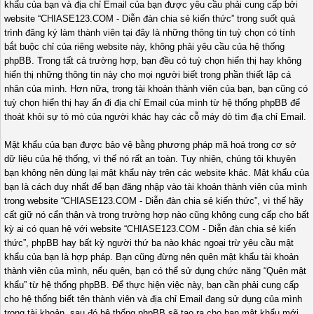
khẩu của bạn và địa chỉ Email của bạn được yêu cầu phải cung cấp bởi
website “CHIASE123.COM - Diễn đàn chia sẻ kiến thức” trong suốt quá
trình đăng ký làm thành viên tại đây là những thông tin tuỳ chọn có tính
bắt buộc chỉ của riêng website này, không phải yêu cầu của hệ thống
phpBB. Trong tất cả trường hợp, bạn đều có tuỳ chọn hiển thị hay không
hiển thị những thông tin này cho mọi người biết trong phần thiết lập cá
nhân của mình. Hơn nữa, trong tài khoản thành viên của bạn, bạn cũng có
tuỳ chọn hiển thị hay ẩn đi địa chỉ Email của mình từ hệ thống phpBB để
thoát khỏi sự tò mò của người khác hay các cỗ máy dò tìm địa chỉ Email.
Mật khẩu của bạn được bảo vệ bằng phương pháp mã hoá trong cơ sở
dữ liệu của hệ thống, vì thế nó rất an toàn. Tuy nhiên, chúng tôi khuyên
bạn không nên dùng lại mật khẩu này trên các website khác. Mật khẩu của
bạn là cách duy nhất để bạn đăng nhập vào tài khoản thành viên của mình
trong website “CHIASE123.COM - Diễn đàn chia sẻ kiến thức”, vì thế hãy
cất giữ nó cẩn thận và trong trường hợp nào cũng không cung cấp cho bất
kỳ ai có quan hệ với website “CHIASE123.COM - Diễn đàn chia sẻ kiến
thức”, phpBB hay bất kỳ người thứ ba nào khác ngoại trừ yêu cầu mật
khẩu của bạn là hợp pháp. Bạn cũng đừng nên quên mật khẩu tài khoản
thành viên của mình, nếu quên, bạn có thể sử dụng chức năng “Quên mật
khẩu” từ hệ thống phpBB. Để thực hiện việc này, bạn cần phải cung cấp
cho hệ thống biết tên thành viên và địa chỉ Email đang sử dụng của mình
trong tài khoản, sau đó hệ thống phpBB sẽ tạo ra cho bạn mật khẩu mới