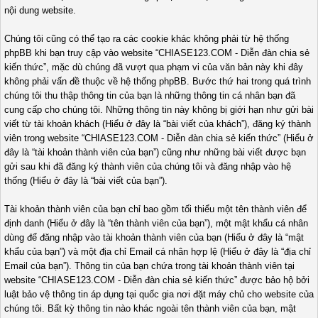
nội dung website.
Chúng tôi cũng có thể tạo ra các cookie khác không phải từ hệ thống
phpBB khi bạn truy cập vào website “CHIASE123.COM - Diễn đàn chia sẻ
kiến thức”, mặc dù chúng đã vượt qua phạm vi của văn bản này khi đây
không phải vấn đề thuộc về hệ thống phpBB. Bước thứ hai trong quá trình
chúng tôi thu thập thông tin của bạn là những thông tin cá nhân bạn đã
cung cấp cho chúng tôi. Những thông tin này không bị giới hạn như gửi bài
viết từ tài khoản khách (Hiểu ở đây là “bài viết của khách”), đăng ký thành
viên trong website “CHIASE123.COM - Diễn đàn chia sẻ kiến thức” (Hiểu ở
đây là “tài khoản thành viên của bạn”) cũng như những bài viết được bạn
gửi sau khi đã đăng ký thành viên của chúng tôi và đăng nhập vào hệ
thống (Hiểu ở đây là “bài viết của bạn”).
Tài khoản thành viên của bạn chỉ bao gồm tối thiểu một tên thành viên để
định danh (Hiểu ở đây là “tên thành viên của bạn”), một mật khẩu cá nhân
dùng để đăng nhập vào tài khoản thành viên của bạn (Hiểu ở đây là “mật
khẩu của bạn”) và một địa chỉ Email cá nhân hợp lệ (Hiểu ở đây là “địa chỉ
Email của bạn”). Thông tin của bạn chứa trong tài khoản thành viên tại
website “CHIASE123.COM - Diễn đàn chia sẻ kiến thức” được bảo hộ bởi
luật bảo vệ thông tin áp dụng tại quốc gia nơi đặt máy chủ cho website của
chúng tôi. Bất kỳ thông tin nào khác ngoài tên thành viên của bạn, mật