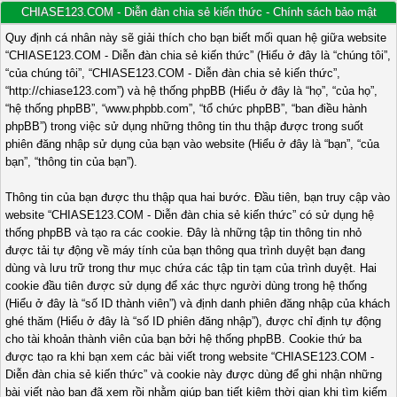
CHIASE123.COM - Diễn đàn chia sẻ kiến thức - Chính sách bảo mật
Quy định cá nhân này sẽ giải thích cho bạn biết mối quan hệ giữa website
“CHIASE123.COM - Diễn đàn chia sẻ kiến thức” (Hiểu ở đây là “chúng tôi”,
“của chúng tôi”, “CHIASE123.COM - Diễn đàn chia sẻ kiến thức”,
“http://chiase123.com”) và hệ thống phpBB (Hiểu ở đây là “họ”, “của họ”,
“hệ thống phpBB”, “www.phpbb.com”, “tổ chức phpBB”, “ban điều hành
phpBB”) trong việc sử dụng những thông tin thu thập được trong suốt
phiên đăng nhập sử dụng của bạn vào website (Hiểu ở đây là “bạn”, “của
bạn”, “thông tin của bạn”).
Thông tin của bạn được thu thập qua hai bước. Đầu tiên, bạn truy cập vào
website “CHIASE123.COM - Diễn đàn chia sẻ kiến thức” có sử dụng hệ
thống phpBB và tạo ra các cookie. Đây là những tập tin thông tin nhỏ
được tải tự động về máy tính của bạn thông qua trình duyệt bạn đang
dùng và lưu trữ trong thư mục chứa các tập tin tạm của trình duyệt. Hai
cookie đầu tiên được sử dụng để xác thực người dùng trong hệ thống
(Hiểu ở đây là “số ID thành viên”) và định danh phiên đăng nhập của khách
ghé thăm (Hiểu ở đây là “số ID phiên đăng nhập”), được chỉ định tự động
cho tài khoản thành viên của bạn bởi hệ thống phpBB. Cookie thứ ba
được tạo ra khi bạn xem các bài viết trong website “CHIASE123.COM -
Diễn đàn chia sẻ kiến thức” và cookie này được dùng để ghi nhận những
bài viết nào bạn đã xem rồi nhằm giúp bạn tiết kiệm thời gian khi tìm kiếm