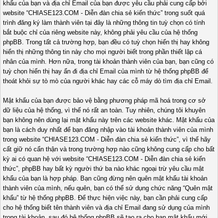
khẩu của bạn và địa chỉ Email của bạn được yêu cầu phải cung cấp bởi
website “CHIASE123.COM - Diễn đàn chia sẻ kiến thức” trong suốt quá
trình đăng ký làm thành viên tại đây là những thông tin tuỳ chọn có tính
bắt buộc chỉ của riêng website này, không phải yêu cầu của hệ thống
phpBB. Trong tất cả trường hợp, bạn đều có tuỳ chọn hiển thị hay không
hiển thị những thông tin này cho mọi người biết trong phần thiết lập cá
nhân của mình. Hơn nữa, trong tài khoản thành viên của bạn, bạn cũng có
tuỳ chọn hiển thị hay ẩn đi địa chỉ Email của mình từ hệ thống phpBB để
thoát khỏi sự tò mò của người khác hay các cỗ máy dò tìm địa chỉ Email.
Mật khẩu của bạn được bảo vệ bằng phương pháp mã hoá trong cơ sở
dữ liệu của hệ thống, vì thế nó rất an toàn. Tuy nhiên, chúng tôi khuyên
bạn không nên dùng lại mật khẩu này trên các website khác. Mật khẩu của
bạn là cách duy nhất để bạn đăng nhập vào tài khoản thành viên của mình
trong website “CHIASE123.COM - Diễn đàn chia sẻ kiến thức”, vì thế hãy
cất giữ nó cẩn thận và trong trường hợp nào cũng không cung cấp cho bất
kỳ ai có quan hệ với website “CHIASE123.COM - Diễn đàn chia sẻ kiến
thức”, phpBB hay bất kỳ người thứ ba nào khác ngoại trừ yêu cầu mật
khẩu của bạn là hợp pháp. Bạn cũng đừng nên quên mật khẩu tài khoản
thành viên của mình, nếu quên, bạn có thể sử dụng chức năng “Quên mật
khẩu” từ hệ thống phpBB. Để thực hiện việc này, bạn cần phải cung cấp
cho hệ thống biết tên thành viên và địa chỉ Email đang sử dụng của mình
trong tài khoản, sau đó hệ thống phpBB sẽ tạo ra cho bạn mật khẩu mới