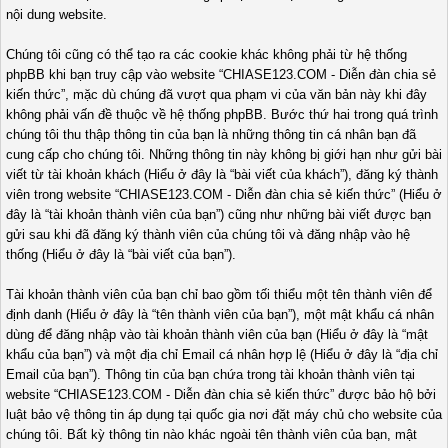
nội dung website.
Chúng tôi cũng có thể tạo ra các cookie khác không phải từ hệ thống
phpBB khi bạn truy cập vào website “CHIASE123.COM - Diễn đàn chia sẻ
kiến thức”, mặc dù chúng đã vượt qua phạm vi của văn bản này khi đây
không phải vấn đề thuộc về hệ thống phpBB. Bước thứ hai trong quá trình
chúng tôi thu thập thông tin của bạn là những thông tin cá nhân bạn đã
cung cấp cho chúng tôi. Những thông tin này không bị giới hạn như gửi bài
viết từ tài khoản khách (Hiểu ở đây là “bài viết của khách”), đăng ký thành
viên trong website “CHIASE123.COM - Diễn đàn chia sẻ kiến thức” (Hiểu ở
đây là “tài khoản thành viên của bạn”) cũng như những bài viết được bạn
gửi sau khi đã đăng ký thành viên của chúng tôi và đăng nhập vào hệ
thống (Hiểu ở đây là “bài viết của bạn”).
Tài khoản thành viên của bạn chỉ bao gồm tối thiểu một tên thành viên để
định danh (Hiểu ở đây là “tên thành viên của bạn”), một mật khẩu cá nhân
dùng để đăng nhập vào tài khoản thành viên của bạn (Hiểu ở đây là “mật
khẩu của bạn”) và một địa chỉ Email cá nhân hợp lệ (Hiểu ở đây là “địa chỉ
Email của bạn”). Thông tin của bạn chứa trong tài khoản thành viên tại
website “CHIASE123.COM - Diễn đàn chia sẻ kiến thức” được bảo hộ bởi
luật bảo vệ thông tin áp dụng tại quốc gia nơi đặt máy chủ cho website của
chúng tôi. Bất kỳ thông tin nào khác ngoài tên thành viên của bạn, mật