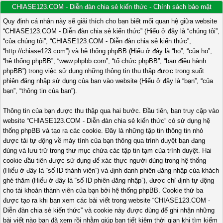
CHIASE123.COM - Diễn đàn chia sẻ kiến thức - Chính sách bảo mật
Quy định cá nhân này sẽ giải thích cho bạn biết mối quan hệ giữa website
“CHIASE123.COM - Diễn đàn chia sẻ kiến thức” (Hiểu ở đây là “chúng tôi”,
“của chúng tôi”, “CHIASE123.COM - Diễn đàn chia sẻ kiến thức”,
“http://chiase123.com”) và hệ thống phpBB (Hiểu ở đây là “họ”, “của họ”,
“hệ thống phpBB”, “www.phpbb.com”, “tổ chức phpBB”, “ban điều hành
phpBB”) trong việc sử dụng những thông tin thu thập được trong suốt
phiên đăng nhập sử dụng của bạn vào website (Hiểu ở đây là “bạn”, “của
bạn”, “thông tin của bạn”).
Thông tin của bạn được thu thập qua hai bước. Đầu tiên, bạn truy cập vào
website “CHIASE123.COM - Diễn đàn chia sẻ kiến thức” có sử dụng hệ
thống phpBB và tạo ra các cookie. Đây là những tập tin thông tin nhỏ
được tải tự động về máy tính của bạn thông qua trình duyệt bạn đang
dùng và lưu trữ trong thư mục chứa các tập tin tạm của trình duyệt. Hai
cookie đầu tiên được sử dụng để xác thực người dùng trong hệ thống
(Hiểu ở đây là “số ID thành viên”) và định danh phiên đăng nhập của khách
ghé thăm (Hiểu ở đây là “số ID phiên đăng nhập”), được chỉ định tự động
cho tài khoản thành viên của bạn bởi hệ thống phpBB. Cookie thứ ba
được tạo ra khi bạn xem các bài viết trong website “CHIASE123.COM -
Diễn đàn chia sẻ kiến thức” và cookie này được dùng để ghi nhận những
bài viết nào bạn đã xem rồi nhằm giúp bạn tiết kiệm thời gian khi tìm kiếm