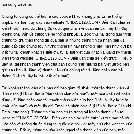
nội dung website.
Chúng tôi cũng có thể tạo ra các cookie khác không phải từ hệ thống
phpBB khi bạn truy cập vào website “CHIASE123.COM - Diễn đàn chia sẻ
kiến thức”, mặc dù chúng đã vượt qua phạm vi của văn bản này khi đây
không phải vấn đề thuộc về hệ thống phpBB. Bước thứ hai trong quá trình
chúng tôi thu thập thông tin của bạn là những thông tin cá nhân bạn đã
cung cấp cho chúng tôi. Những thông tin này không bị giới hạn như gửi bài
viết từ tài khoản khách (Hiểu ở đây là “bài viết của khách”), đăng ký thành
viên trong website “CHIASE123.COM - Diễn đàn chia sẻ kiến thức” (Hiểu ở
đây là “tài khoản thành viên của bạn”) cũng như những bài viết được bạn
gửi sau khi đã đăng ký thành viên của chúng tôi và đăng nhập vào hệ
thống (Hiểu ở đây là “bài viết của bạn”).
Tài khoản thành viên của bạn chỉ bao gồm tối thiểu một tên thành viên để
định danh (Hiểu ở đây là “tên thành viên của bạn”), một mật khẩu cá nhân
dùng để đăng nhập vào tài khoản thành viên của bạn (Hiểu ở đây là “mật
khẩu của bạn”) và một địa chỉ Email cá nhân hợp lệ (Hiểu ở đây là “địa chỉ
Email của bạn”). Thông tin của bạn chứa trong tài khoản thành viên tại
website “CHIASE123.COM - Diễn đàn chia sẻ kiến thức” được bảo hộ bởi
luật bảo vệ thông tin áp dụng tại quốc gia nơi đặt máy chủ cho website của
chúng tôi. Bất kỳ thông tin nào khác ngoài tên thành viên của bạn, mật