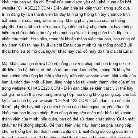
khẩu của bạn và địa chỉ Email của bạn được yêu cầu phải cung cấp bởi
website “CHIASE123.COM - Diễn đàn chia sẻ kiến thức” trong suốt quá
trình đăng ký làm thành viên tại đây là những thông tin tuỳ chọn có tính
bắt buộc chỉ của riêng website này, không phải yêu cầu của hệ thống
phpBB. Trong tất cả trường hợp, bạn đều có tuỳ chọn hiển thị hay không
hiển thị những thông tin này cho mọi người biết trong phần thiết lập cá
nhân của mình. Hơn nữa, trong tài khoản thành viên của bạn, bạn cũng có
tuỳ chọn hiển thị hay ẩn đi địa chỉ Email của mình từ hệ thống phpBB để
thoát khỏi sự tò mò của người khác hay các cỗ máy dò tìm địa chỉ Email.
Mật khẩu của bạn được bảo vệ bằng phương pháp mã hoá trong cơ sở
dữ liệu của hệ thống, vì thế nó rất an toàn. Tuy nhiên, chúng tôi khuyên
bạn không nên dùng lại mật khẩu này trên các website khác. Mật khẩu của
bạn là cách duy nhất để bạn đăng nhập vào tài khoản thành viên của mình
trong website “CHIASE123.COM - Diễn đàn chia sẻ kiến thức”, vì thế hãy
cất giữ nó cẩn thận và trong trường hợp nào cũng không cung cấp cho bất
kỳ ai có quan hệ với website “CHIASE123.COM - Diễn đàn chia sẻ kiến
thức”, phpBB hay bất kỳ người thứ ba nào khác ngoại trừ yêu cầu mật
khẩu của bạn là hợp pháp. Bạn cũng đừng nên quên mật khẩu tài khoản
thành viên của mình, nếu quên, bạn có thể sử dụng chức năng “Quên mật
khẩu” từ hệ thống phpBB. Để thực hiện việc này, bạn cần phải cung cấp
cho hệ thống biết tên thành viên và địa chỉ Email đang sử dụng của mình
trong tài khoản, sau đó hệ thống phpBB sẽ tạo ra cho bạn mật khẩu mới