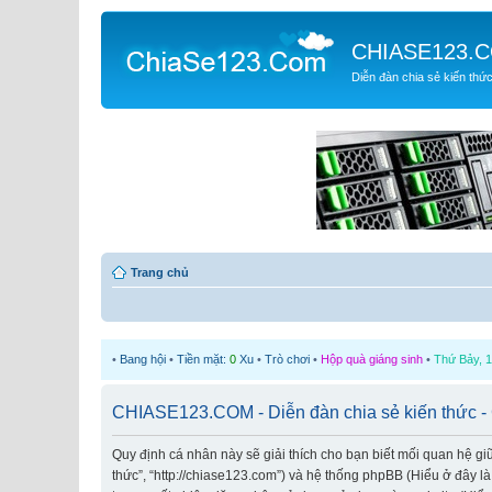
CHIASE123.
Diễn đàn chia sẻ kiến thứ
Trang chủ
•
Bang hội
•
Tiền mặt:
0
Xu
•
Trò chơi
•
Hộp quà giáng sinh
•
Thứ Bảy, 1
CHIASE123.COM - Diễn đàn chia sẻ kiến thức -
Quy định cá nhân này sẽ giải thích cho bạn biết mối quan hệ g
thức”, “http://chiase123.com”) và hệ thống phpBB (Hiểu ở đây l