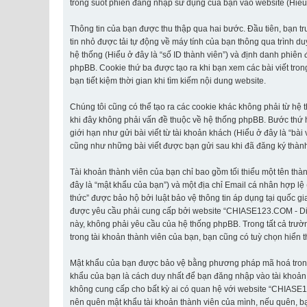
trong suốt phiên đăng nhập sử dụng của bạn vào website (Hiểu ở 
Thông tin của bạn được thu thập qua hai bước. Đầu tiên, bạn t
tin nhỏ được tải tự động về máy tính của bạn thông qua trình d
hệ thống (Hiểu ở đây là “số ID thành viên”) và định danh phiên
phpBB. Cookie thứ ba được tạo ra khi bạn xem các bài viết tr
bạn tiết kiệm thời gian khi tìm kiếm nội dung website.
Chúng tôi cũng có thể tạo ra các cookie khác không phải từ h
khi đây không phải vấn đề thuộc về hệ thống phpBB. Bước thứ ha
giới hạn như gửi bài viết từ tài khoản khách (Hiểu ở đây là “bà
cũng như những bài viết được bạn gửi sau khi đã đăng ký thành 
Tài khoản thành viên của bạn chỉ bao gồm tối thiểu một tên thà
đây là “mật khẩu của bạn”) và một địa chỉ Email cá nhân hợp lệ
thức” được bảo hộ bởi luật bảo vệ thông tin áp dụng tại quốc gi
được yêu cầu phải cung cấp bởi website “CHIASE123.COM - Diễn đ
này, không phải yêu cầu của hệ thống phpBB. Trong tất cả trườn
trong tài khoản thành viên của bạn, bạn cũng có tuỳ chọn hiển t
Mật khẩu của bạn được bảo vệ bằng phương pháp mã hoá trong cơ
khẩu của bạn là cách duy nhất để bạn đăng nhập vào tài khoản 
không cung cấp cho bất kỳ ai có quan hệ với website “CHIASE1
nên quên mật khẩu tài khoản thành viên của mình, nếu quên, bạ