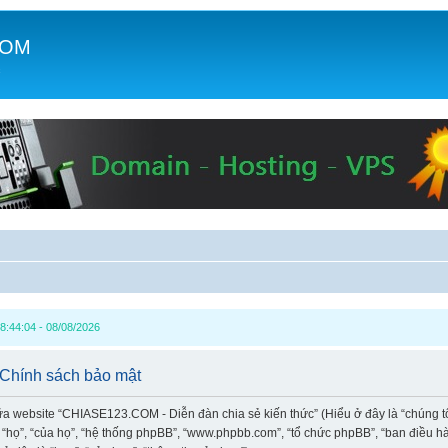
COM
c
8:44:04 - 08/08/2026
 Chính sách bảo mật
iữa website “CHIASE123.COM - Diễn đàn chia sẻ kiến thức” (Hiểu ở đây là “chúng t
à “họ”, “của họ”, “hệ thống phpBB”, “www.phpbb.com”, “tổ chức phpBB”, “ban điều 