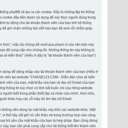
hống phpBB và tạo ra các cookie. Đây là những tập tin thông
Hai cookie đầu tiên được sử dụng để xác thực người dùng trong
định tự động cho tài khoản thành viên của bạn bởi hệ thống
g để ghi nhận những bài viết nào bạn đã xem rồi nhằm giúp
ến thức”, mặc dù chúng đã vượt qua phạm vi của văn bản này
 bạn đã cung cấp cho chúng tôi. Những thông tin này không bị
a sẻ kiến thức” (Hiểu ở đây là “tài khoản thành viên của bạn”)
hân dùng để đăng nhập vào tài khoản thành viên của bạn (Hiểu ở
thành viên tại website “CHIASE123.COM - Diễn đàn chia sẻ kiến
thành viên của bạn, mật khẩu của bạn và địa chỉ Email của bạn
g thông tin tuỳ chọn có tính bắt buộc chỉ của riêng website
i người biết trong phần thiết lập cá nhân của mình. Hơn nữa,
người khác hay các cỗ máy dò tìm địa chỉ Email.
n không nên dùng lại mật khẩu này trên các website khác. Mật
 vì thế hãy cất giữ nó cẩn thận và trong trường hợp nào cũng
goại trừ yêu cầu mật khẩu của bạn là hợp pháp. Bạn cũng đừng
 này, bạn cần phải cung cấp cho hệ thống biết tên thành viên