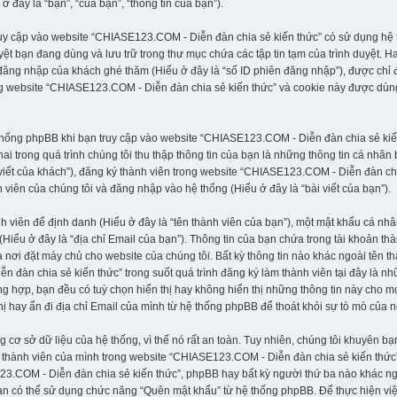
đây là “bạn”, “của bạn”, “thông tin của bạn”).
ruy cập vào website “CHIASE123.COM - Diễn đàn chia sẻ kiến thức” có sử dụng hệ t
uyệt bạn đang dùng và lưu trữ trong thư mục chứa các tập tin tạm của trình duyệt. 
 đăng nhập của khách ghé thăm (Hiểu ở đây là “số ID phiên đăng nhập”), được chỉ 
ong website “CHIASE123.COM - Diễn đàn chia sẻ kiến thức” và cookie này được dùn
ệ thống phpBB khi bạn truy cập vào website “CHIASE123.COM - Diễn đàn chia sẻ ki
i trong quá trình chúng tôi thu thập thông tin của bạn là những thông tin cá nhân
i viết của khách”), đăng ký thành viên trong website “CHIASE123.COM - Diễn đàn chi
viên của chúng tôi và đăng nhập vào hệ thống (Hiểu ở đây là “bài viết của bạn”).
nh viên để định danh (Hiểu ở đây là “tên thành viên của bạn”), một mật khẩu cá n
 (Hiểu ở đây là “địa chỉ Email của bạn”). Thông tin của bạn chứa trong tài khoản 
a nơi đặt máy chủ cho website của chúng tôi. Bất kỳ thông tin nào khác ngoài tên 
àn chia sẻ kiến thức” trong suốt quá trình đăng ký làm thành viên tại đây là nhữn
g hợp, bạn đều có tuỳ chọn hiển thị hay không hiển thị những thông tin này cho mọ
hị hay ẩn đi địa chỉ Email của mình từ hệ thống phpBB để thoát khỏi sự tò mò của 
 sở dữ liệu của hệ thống, vì thế nó rất an toàn. Tuy nhiên, chúng tôi khuyên bạ
thành viên của mình trong website “CHIASE123.COM - Diễn đàn chia sẻ kiến thức”,
23.COM - Diễn đàn chia sẻ kiến thức”, phpBB hay bất kỳ người thứ ba nào khác n
n có thể sử dụng chức năng “Quên mật khẩu” từ hệ thống phpBB. Để thực hiện việc