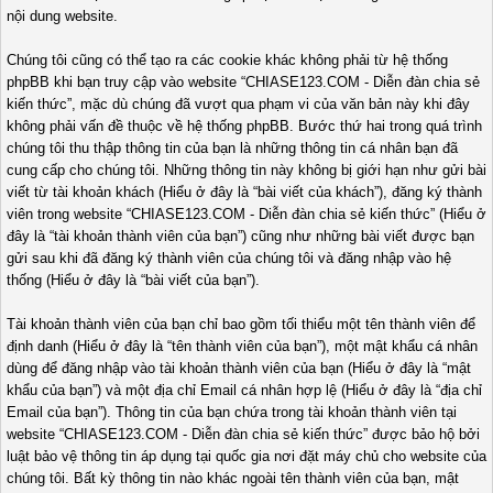
nội dung website.
Chúng tôi cũng có thể tạo ra các cookie khác không phải từ hệ thống
phpBB khi bạn truy cập vào website “CHIASE123.COM - Diễn đàn chia sẻ
kiến thức”, mặc dù chúng đã vượt qua phạm vi của văn bản này khi đây
không phải vấn đề thuộc về hệ thống phpBB. Bước thứ hai trong quá trình
chúng tôi thu thập thông tin của bạn là những thông tin cá nhân bạn đã
cung cấp cho chúng tôi. Những thông tin này không bị giới hạn như gửi bài
viết từ tài khoản khách (Hiểu ở đây là “bài viết của khách”), đăng ký thành
viên trong website “CHIASE123.COM - Diễn đàn chia sẻ kiến thức” (Hiểu ở
đây là “tài khoản thành viên của bạn”) cũng như những bài viết được bạn
gửi sau khi đã đăng ký thành viên của chúng tôi và đăng nhập vào hệ
thống (Hiểu ở đây là “bài viết của bạn”).
Tài khoản thành viên của bạn chỉ bao gồm tối thiểu một tên thành viên để
định danh (Hiểu ở đây là “tên thành viên của bạn”), một mật khẩu cá nhân
dùng để đăng nhập vào tài khoản thành viên của bạn (Hiểu ở đây là “mật
khẩu của bạn”) và một địa chỉ Email cá nhân hợp lệ (Hiểu ở đây là “địa chỉ
Email của bạn”). Thông tin của bạn chứa trong tài khoản thành viên tại
website “CHIASE123.COM - Diễn đàn chia sẻ kiến thức” được bảo hộ bởi
luật bảo vệ thông tin áp dụng tại quốc gia nơi đặt máy chủ cho website của
chúng tôi. Bất kỳ thông tin nào khác ngoài tên thành viên của bạn, mật