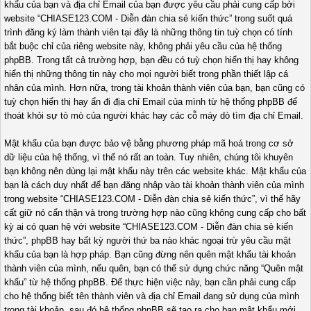
khẩu của bạn và địa chỉ Email của bạn được yêu cầu phải cung cấp bởi
website “CHIASE123.COM - Diễn đàn chia sẻ kiến thức” trong suốt quá
trình đăng ký làm thành viên tại đây là những thông tin tuỳ chọn có tính
bắt buộc chỉ của riêng website này, không phải yêu cầu của hệ thống
phpBB. Trong tất cả trường hợp, bạn đều có tuỳ chọn hiển thị hay không
hiển thị những thông tin này cho mọi người biết trong phần thiết lập cá
nhân của mình. Hơn nữa, trong tài khoản thành viên của bạn, bạn cũng có
tuỳ chọn hiển thị hay ẩn đi địa chỉ Email của mình từ hệ thống phpBB để
thoát khỏi sự tò mò của người khác hay các cỗ máy dò tìm địa chỉ Email.
Mật khẩu của bạn được bảo vệ bằng phương pháp mã hoá trong cơ sở
dữ liệu của hệ thống, vì thế nó rất an toàn. Tuy nhiên, chúng tôi khuyên
bạn không nên dùng lại mật khẩu này trên các website khác. Mật khẩu của
bạn là cách duy nhất để bạn đăng nhập vào tài khoản thành viên của mình
trong website “CHIASE123.COM - Diễn đàn chia sẻ kiến thức”, vì thế hãy
cất giữ nó cẩn thận và trong trường hợp nào cũng không cung cấp cho bất
kỳ ai có quan hệ với website “CHIASE123.COM - Diễn đàn chia sẻ kiến
thức”, phpBB hay bất kỳ người thứ ba nào khác ngoại trừ yêu cầu mật
khẩu của bạn là hợp pháp. Bạn cũng đừng nên quên mật khẩu tài khoản
thành viên của mình, nếu quên, bạn có thể sử dụng chức năng “Quên mật
khẩu” từ hệ thống phpBB. Để thực hiện việc này, bạn cần phải cung cấp
cho hệ thống biết tên thành viên và địa chỉ Email đang sử dụng của mình
trong tài khoản, sau đó hệ thống phpBB sẽ tạo ra cho bạn mật khẩu mới