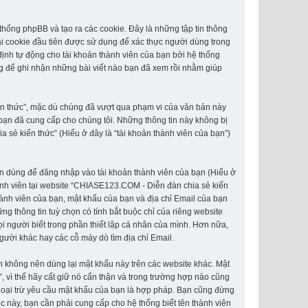
hống phpBB và tạo ra các cookie. Đây là những tập tin thông
Hai cookie đầu tiên được sử dụng để xác thực người dùng trong
định tự động cho tài khoản thành viên của bạn bởi hệ thống
g để ghi nhận những bài viết nào bạn đã xem rồi nhằm giúp
ến thức”, mặc dù chúng đã vượt qua phạm vi của văn bản này
 bạn đã cung cấp cho chúng tôi. Những thông tin này không bị
a sẻ kiến thức” (Hiểu ở đây là “tài khoản thành viên của bạn”)
hân dùng để đăng nhập vào tài khoản thành viên của bạn (Hiểu ở
thành viên tại website “CHIASE123.COM - Diễn đàn chia sẻ kiến
thành viên của bạn, mật khẩu của bạn và địa chỉ Email của bạn
g thông tin tuỳ chọn có tính bắt buộc chỉ của riêng website
i người biết trong phần thiết lập cá nhân của mình. Hơn nữa,
người khác hay các cỗ máy dò tìm địa chỉ Email.
n không nên dùng lại mật khẩu này trên các website khác. Mật
 vì thế hãy cất giữ nó cẩn thận và trong trường hợp nào cũng
goại trừ yêu cầu mật khẩu của bạn là hợp pháp. Bạn cũng đừng
 này, bạn cần phải cung cấp cho hệ thống biết tên thành viên