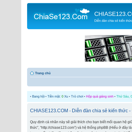
CHIASE123.
Diễn đàn chia sẻ kiến thứ
Trang chủ
•
Bang hội
•
Tiền mặt:
0
Xu
•
Trò chơi
•
Hộp quà giáng sinh
•
Thứ Sáu, 0
CHIASE123.COM - Diễn đàn chia sẻ kiến thức -
Quy định cá nhân này sẽ giải thích cho bạn biết mối quan hệ g
thức”, “http://chiase123.com”) và hệ thống phpBB (Hiểu ở đây l