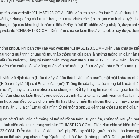
đây là “bạn”, “của bạn”, “thông tin của bạn”).
ruy cập vào website “CHIASE123.COM - Diễn đàn chia sẻ kiến thức” có sử dụng hệ t
uyệt bạn đang dùng và lưu trữ trong thư mục chứa các tập tin tạm của trình duyệt. 
 đăng nhập của khách ghé thăm (Hiểu ở đây là “số ID phiên đăng nhập”), được chỉ 
ong website “CHIASE123.COM - Diễn đàn chia sẻ kiến thức” và cookie này được dùn
ệ thống phpBB khi bạn truy cập vào website “CHIASE123.COM - Diễn đàn chia sẻ ki
i trong quá trình chúng tôi thu thập thông tin của bạn là những thông tin cá nhân
i viết của khách”), đăng ký thành viên trong website “CHIASE123.COM - Diễn đàn chi
viên của chúng tôi và đăng nhập vào hệ thống (Hiểu ở đây là “bài viết của bạn”).
nh viên để định danh (Hiểu ở đây là “tên thành viên của bạn”), một mật khẩu cá n
 (Hiểu ở đây là “địa chỉ Email của bạn”). Thông tin của bạn chứa trong tài khoản 
a nơi đặt máy chủ cho website của chúng tôi. Bất kỳ thông tin nào khác ngoài tên 
àn chia sẻ kiến thức” trong suốt quá trình đăng ký làm thành viên tại đây là nhữn
g hợp, bạn đều có tuỳ chọn hiển thị hay không hiển thị những thông tin này cho mọ
hị hay ẩn đi địa chỉ Email của mình từ hệ thống phpBB để thoát khỏi sự tò mò của 
 sở dữ liệu của hệ thống, vì thế nó rất an toàn. Tuy nhiên, chúng tôi khuyên bạ
thành viên của mình trong website “CHIASE123.COM - Diễn đàn chia sẻ kiến thức”,
23.COM - Diễn đàn chia sẻ kiến thức”, phpBB hay bất kỳ người thứ ba nào khác n
n có thể sử dụng chức năng “Quên mật khẩu” từ hệ thống phpBB. Để thực hiện việc