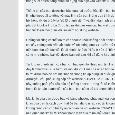
trong suốt phiên đăng nhập sử dụng của bạn vào website (Hiểu ở 
Thông tin của bạn được thu thập qua hai bước. Đầu tiên, bạn t
tin nhỏ được tải tự động về máy tính của bạn thông qua trình d
hệ thống (Hiểu ở đây là “số ID thành viên”) và định danh phiên
phpBB. Cookie thứ ba được tạo ra khi bạn xem các bài viết tr
bạn tiết kiệm thời gian khi tìm kiếm nội dung website.
Chúng tôi cũng có thể tạo ra các cookie khác không phải từ h
khi đây không phải vấn đề thuộc về hệ thống phpBB. Bước thứ ha
giới hạn như gửi bài viết từ tài khoản khách (Hiểu ở đây là “bà
cũng như những bài viết được bạn gửi sau khi đã đăng ký thành 
Tài khoản thành viên của bạn chỉ bao gồm tối thiểu một tên thà
đây là “mật khẩu của bạn”) và một địa chỉ Email cá nhân hợp lệ
thức” được bảo hộ bởi luật bảo vệ thông tin áp dụng tại quốc gi
được yêu cầu phải cung cấp bởi website “CHIASE123.COM - Diễn đ
này, không phải yêu cầu của hệ thống phpBB. Trong tất cả trườn
trong tài khoản thành viên của bạn, bạn cũng có tuỳ chọn hiển t
Mật khẩu của bạn được bảo vệ bằng phương pháp mã hoá trong cơ
khẩu của bạn là cách duy nhất để bạn đăng nhập vào tài khoản 
không cung cấp cho bất kỳ ai có quan hệ với website “CHIASE1
nên quên mật khẩu tài khoản thành viên của mình, nếu quên, bạ