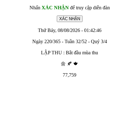
Nhấn
XÁC NHẬN
để truy cập diễn đàn
Thứ Bảy, 08/08/2026 - 01:42:46
Ngày 220/365 - Tuần 32/52 - Quý 3/4
LẬP THU : Bắt đầu mùa thu
🌼 🍂 🍁
77,759