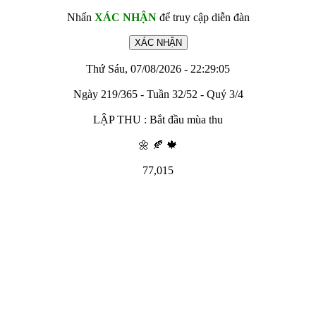
Nhấn
XÁC NHẬN
để truy cập diễn đàn
Thứ Sáu, 07/08/2026 - 22:29:05
Ngày 219/365 - Tuần 32/52 - Quý 3/4
LẬP THU : Bắt đầu mùa thu
🌼 🍂 🍁
77,015