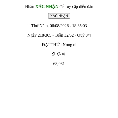
Nhấn
XÁC NHẬN
để truy cập diễn đàn
Thứ Năm, 06/08/2026 - 18:35:03
Ngày 218/365 - Tuần 32/52 - Quý 3/4
ĐẠI THỬ : Nóng oi
🌾 🌻 🌞
68,931