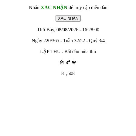
Nhấn
XÁC NHẬN
để truy cập diễn đàn
Thứ Bảy, 08/08/2026 - 16:28:00
Ngày 220/365 - Tuần 32/52 - Quý 3/4
LẬP THU : Bắt đầu mùa thu
🌼 🍂 🍁
81,508