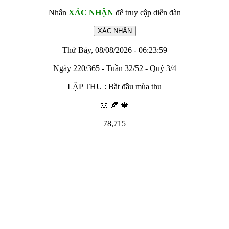
Nhấn
XÁC NHẬN
để truy cập diễn đàn
Thứ Bảy, 08/08/2026 - 06:23:59
Ngày 220/365 - Tuần 32/52 - Quý 3/4
LẬP THU : Bắt đầu mùa thu
🌼 🍂 🍁
78,715