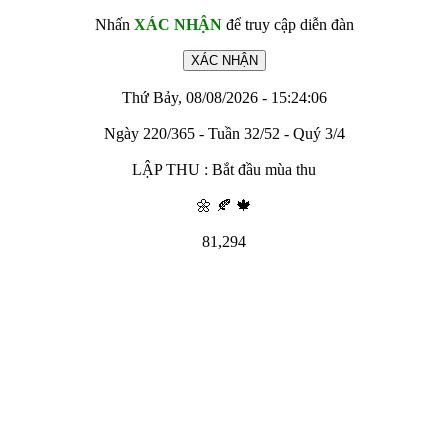
Nhấn
XÁC NHẬN
để truy cập diễn đàn
Thứ Bảy, 08/08/2026 - 15:24:06
Ngày 220/365 - Tuần 32/52 - Quý 3/4
LẬP THU : Bắt đầu mùa thu
🌼 🍂 🍁
81,294