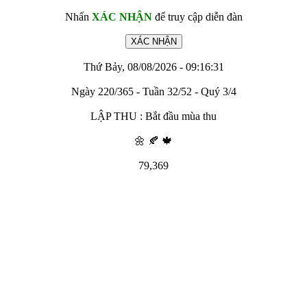
Nhấn
XÁC NHẬN
để truy cập diễn đàn
Thứ Bảy, 08/08/2026 - 09:16:31
Ngày 220/365 - Tuần 32/52 - Quý 3/4
LẬP THU : Bắt đầu mùa thu
🌼 🍂 🍁
79,369