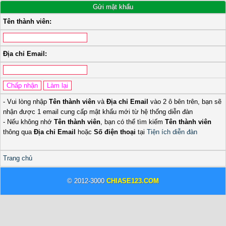
Gửi mật khẩu
Tên thành viên:
Địa chỉ Email:
- Vui lòng nhập
Tên thành viên
và
Địa chỉ Email
vào 2 ô bên trên, bạn sẽ
nhận được 1 email cung cấp mật khẩu mới từ hệ thống diễn đàn
- Nếu không nhớ
Tên thành viên
, bạn có thể tìm kiếm
Tên thành viên
thông qua
Địa chỉ Email
hoặc
Số điện thoại
tại
Tiện ích diễn đàn
Trang chủ
© 2012-3000
CHIASE123.COM