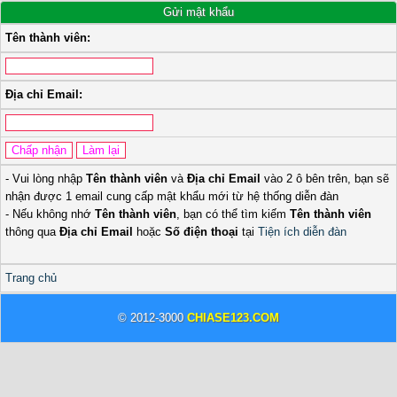
Gửi mật khẩu
Tên thành viên:
Địa chỉ Email:
- Vui lòng nhập
Tên thành viên
và
Địa chỉ Email
vào 2 ô bên trên, bạn sẽ
nhận được 1 email cung cấp mật khẩu mới từ hệ thống diễn đàn
- Nếu không nhớ
Tên thành viên
, bạn có thể tìm kiếm
Tên thành viên
thông qua
Địa chỉ Email
hoặc
Số điện thoại
tại
Tiện ích diễn đàn
Trang chủ
© 2012-3000
CHIASE123.COM