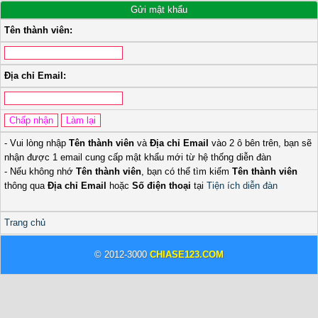
Gửi mật khẩu
Tên thành viên:
Địa chỉ Email:
- Vui lòng nhập
Tên thành viên
và
Địa chỉ Email
vào 2 ô bên trên, bạn sẽ
nhận được 1 email cung cấp mật khẩu mới từ hệ thống diễn đàn
- Nếu không nhớ
Tên thành viên
, bạn có thể tìm kiếm
Tên thành viên
thông qua
Địa chỉ Email
hoặc
Số điện thoại
tại
Tiện ích diễn đàn
Trang chủ
© 2012-3000
CHIASE123.COM