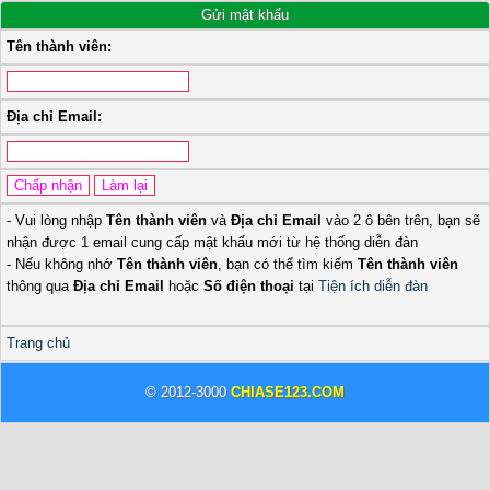
Gửi mật khẩu
Tên thành viên:
Địa chỉ Email:
- Vui lòng nhập
Tên thành viên
và
Địa chỉ Email
vào 2 ô bên trên, bạn sẽ
nhận được 1 email cung cấp mật khẩu mới từ hệ thống diễn đàn
- Nếu không nhớ
Tên thành viên
, bạn có thể tìm kiếm
Tên thành viên
thông qua
Địa chỉ Email
hoặc
Số điện thoại
tại
Tiện ích diễn đàn
Trang chủ
© 2012-3000
CHIASE123.COM