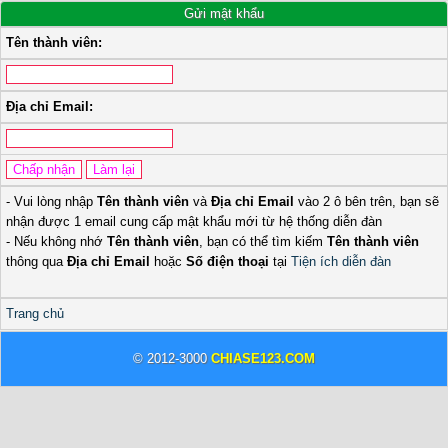
Gửi mật khẩu
Tên thành viên:
Địa chỉ Email:
- Vui lòng nhập
Tên thành viên
và
Địa chỉ Email
vào 2 ô bên trên, bạn sẽ
nhận được 1 email cung cấp mật khẩu mới từ hệ thống diễn đàn
- Nếu không nhớ
Tên thành viên
, bạn có thể tìm kiếm
Tên thành viên
thông qua
Địa chỉ Email
hoặc
Số điện thoại
tại
Tiện ích diễn đàn
Trang chủ
© 2012-3000
CHIASE123.COM