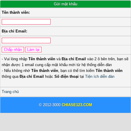
Gửi mật khẩu
Tên thành viên:
Địa chỉ Email:
- Vui lòng nhập
Tên thành viên
và
Địa chỉ Email
vào 2 ô bên trên, bạn sẽ
nhận được 1 email cung cấp mật khẩu mới từ hệ thống diễn đàn
- Nếu không nhớ
Tên thành viên
, bạn có thể tìm kiếm
Tên thành viên
thông qua
Địa chỉ Email
hoặc
Số điện thoại
tại
Tiện ích diễn đàn
Trang chủ
© 2012-3000
CHIASE123.COM