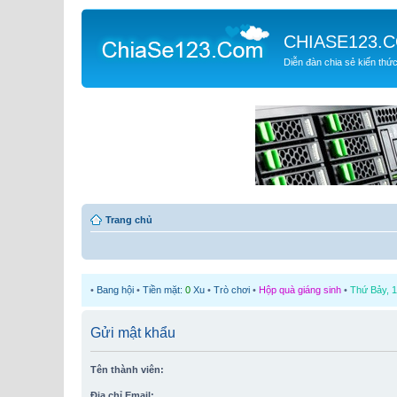
CHIASE123.
Diễn đàn chia sẻ kiến thứ
Trang chủ
•
Bang hội
•
Tiền mặt:
0
Xu
•
Trò chơi
•
Hộp quà giáng sinh
•
Thứ Bảy, 1
Gửi mật khẩu
Tên thành viên:
Địa chỉ Email: