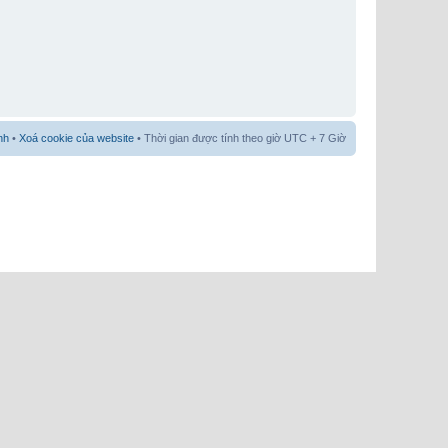
nh
•
Xoá cookie của website
• Thời gian được tính theo giờ UTC + 7 Giờ