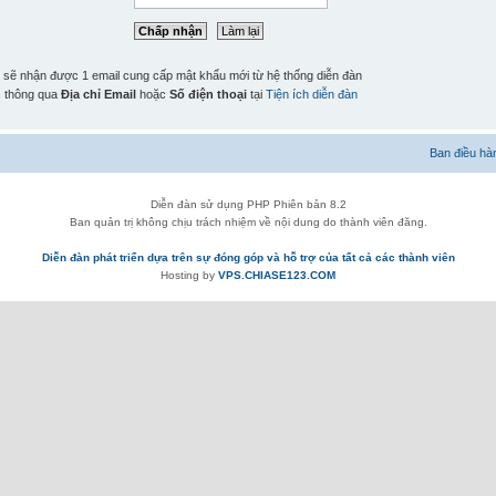
n sẽ nhận được 1 email cung cấp mật khẩu mới từ hệ thống diễn đàn
n
thông qua
Địa chỉ Email
hoặc
Số điện thoại
tại
Tiện ích diễn đàn
Ban điều hà
Diễn đàn sử dụng PHP Phiên bản 8.2
Ban quản trị không chịu trách nhiệm về nội dung do thành viên đăng.
Diễn đàn phát triển dựa trên sự đóng góp và hỗ trợ của tất cả các thành viên
Hosting by
VPS.CHIASE123.COM