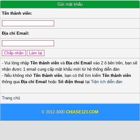
Gửi mật khẩu
Tên thành viên:
Địa chỉ Email:
- Vui lòng nhập
Tên thành viên
và
Địa chỉ Email
vào 2 ô bên trên, bạn sẽ
nhận được 1 email cung cấp mật khẩu mới từ hệ thống diễn đàn
- Nếu không nhớ
Tên thành viên
, bạn có thể tìm kiếm
Tên thành viên
thông qua
Địa chỉ Email
hoặc
Số điện thoại
tại
Tiện ích diễn đàn
Trang chủ
© 2012-3000
CHIASE123.COM