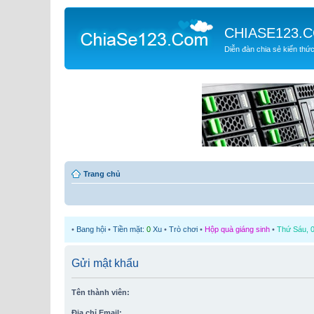
CHIASE123.
Diễn đàn chia sẻ kiến thứ
Trang chủ
•
Bang hội
•
Tiền mặt:
0
Xu
•
Trò chơi
•
Hộp quà giáng sinh
•
Thứ Sáu, 0
Gửi mật khẩu
Tên thành viên:
Địa chỉ Email: