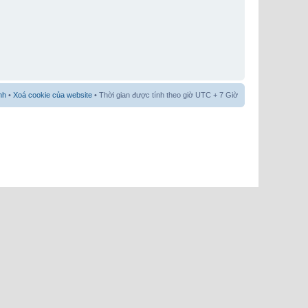
nh
•
Xoá cookie của website
• Thời gian được tính theo giờ UTC + 7 Giờ