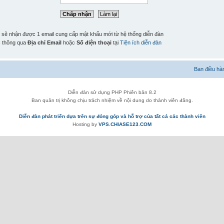
n sẽ nhận được 1 email cung cấp mật khẩu mới từ hệ thống diễn đàn
n
thông qua
Địa chỉ Email
hoặc
Số điện thoại
tại
Tiện ích diễn đàn
Ban điều hà
Diễn đàn sử dụng PHP Phiên bản 8.2
Ban quản trị không chịu trách nhiệm về nội dung do thành viên đăng.
Diễn đàn phát triển dựa trên sự đóng góp và hỗ trợ của tất cả các thành viên
Hosting by
VPS.CHIASE123.COM