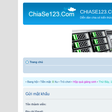
CHIASE123.
Diễn đàn chia sẻ kiến thứ
Trang chủ
•
Bang hội
•
Tiền mặt:
0
Xu
•
Trò chơi
•
Hộp quà giáng sinh
•
Thứ Bảy, 1
Gửi mật khẩu
Tên thành viên:
Địa chỉ Email: