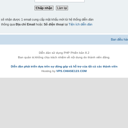
n sẽ nhận được 1 email cung cấp mật khẩu mới từ hệ thống diễn đàn
n
thông qua
Địa chỉ Email
hoặc
Số điện thoại
tại
Tiện ích diễn đàn
Ban điều hà
Diễn đàn sử dụng PHP Phiên bản 8.2
Ban quản trị không chịu trách nhiệm về nội dung do thành viên đăng.
Diễn đàn phát triển dựa trên sự đóng góp và hỗ trợ của tất cả các thành viên
Hosting by
VPS.CHIASE123.COM