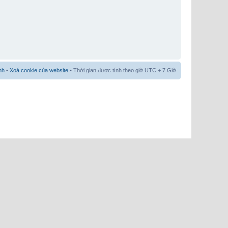
nh
•
Xoá cookie của website
• Thời gian được tính theo giờ UTC + 7 Giờ