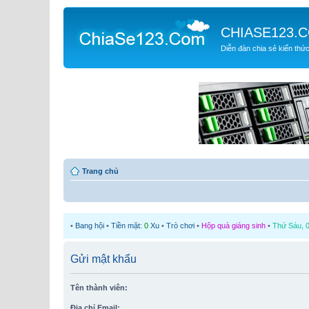
CHIASE123.
Diễn đàn chia sẻ kiến thứ
Trang chủ
•
Bang hội
•
Tiền mặt:
0
Xu
•
Trò chơi
•
Hộp quà giáng sinh
•
Thứ Sáu, 0
Gửi mật khẩu
Tên thành viên:
Địa chỉ Email: