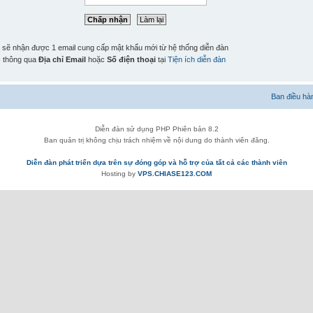
n sẽ nhận được 1 email cung cấp mật khẩu mới từ hệ thống diễn đàn
n
thông qua
Địa chỉ Email
hoặc
Số điện thoại
tại
Tiện ích diễn đàn
Ban điều hà
Diễn đàn sử dụng PHP Phiên bản 8.2
Ban quản trị không chịu trách nhiệm về nội dung do thành viên đăng.
Diễn đàn phát triển dựa trên sự đóng góp và hỗ trợ của tất cả các thành viên
Hosting by
VPS.CHIASE123.COM