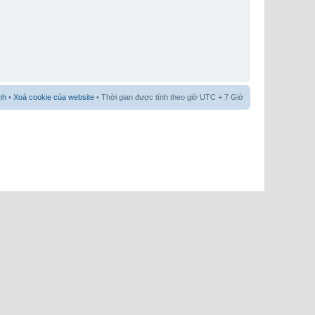
nh
•
Xoá cookie của website
• Thời gian được tính theo giờ UTC + 7 Giờ